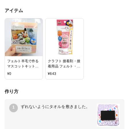
アイテム
フェルト羊毛で作る
クラフト 接着剤・接
マスコットキット
着用品 フェルト・布
羊毛フェルト スタ
用ボンド
¥
0
¥
643
ーターキット Ｌｅｓ
ｓｏｎ１ 動物マカ
ロン
作り方
ずれないようにタオルを敷きました。
1