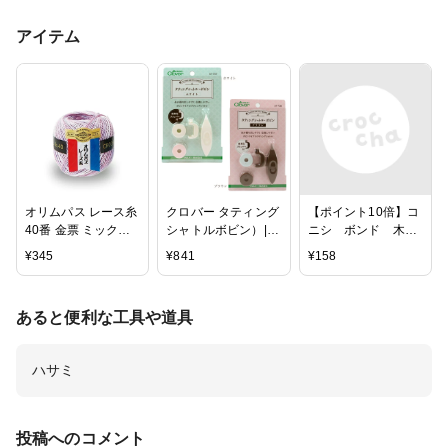
アイテム
オリムパス レース糸
クロバー タティング
【ポイント10倍】コ
40番 金票 ミックス
シャトルボビン）|
ニシ ボンド 木工
10g
手芸 手芸用品 道具
用 50g
¥
345
¥
841
¥
158
編物 編みもの 手編
み 手作り ハンドメ
イド タティングレー
あると便利な工具や道具
ス
ハサミ
投稿へのコメント