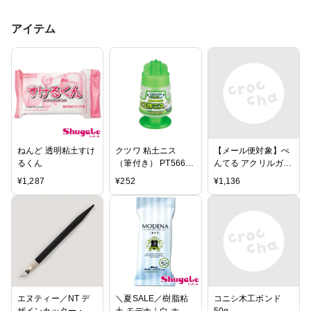
アイテム
ねんど 透明粘土すけ
クツワ 粘土ニス
【メール便対象】ぺ
るくん
（筆付き） PT566A
んてる アクリルガッ
【RCP】
シュ 8色セット(白2
¥
1,287
¥
252
¥
1,136
本入) WXR-8 アクリ
ル絵の具
エヌティー／NT デ
＼夏SALE／樹脂粘
コニシ木工ボンド