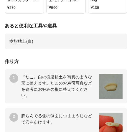
ザインカッター・デ
土 モデナ｜白 ホワ
50g
ザインナイフ （D-
イト MODENA パジ
¥
270
¥
660
¥
136
400） アートワーク
コ 粘土 モデナ ねん
や切り絵などの繊細
ど
な切り抜きに
あると便利な工具や道具
樹脂粘土(白)
作り方
『たこ』白の樹脂粘土を写真のような
1
形に整えます。たこのお寿司写真など
を参考にお好みの形に整えてくださ
い。
膨らんでる側の側面につまようじなど
2
で穴をあけます。