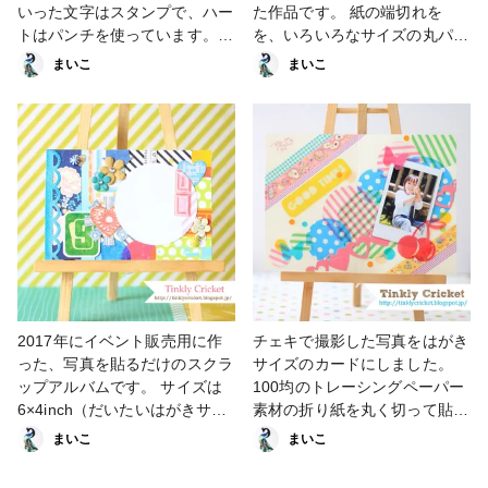
金魚 #レジン #海の作品コンテ
い。 #amifadiy #アミファ
いった文字はスタンプで、ハー
た作品です。 紙の端切れを
スト 海じゃないけど😂 #夏色
#amifa #100円ショップ #百均
トはパンチを使っています。
を、いろいろなサイズの丸パン
#小物・雑貨
#ワンコイン #プチプラ #DIY #
旗の部分はすべてマスキングテ
チで抜き取り それを散らして
まいこ
まいこ
ハンドメイド #handmade #手
ープです。 透け感を統一する
貼っています。
作り#papercraft #ペーパーク
ために、ほとんどトレーシング
ラフト #maskingtape
ペーパーをカットして使ってい
#maskingtapes #washitape
ます。 写真は許可をいただい
#washitapes #マステ #マスキ
たモデルさんです。
ングテープ #文房具 #紙膠帶 #
金魚 #レジン
2017年にイベント販売用に作
チェキで撮影した写真をはがき
った、写真を貼るだけのスクラ
サイズのカードにしました。
ップアルバムです。 サイズは
100均のトレーシングペーパー
6×4inch（だいたいはがきサイ
素材の折り紙を丸く切って貼っ
ズ）です。写真はLサイズを想
ています。 サークルカッター
まいこ
まいこ
定しています。
などは使わず、小皿やコップを
使って地味～にハサミで切って