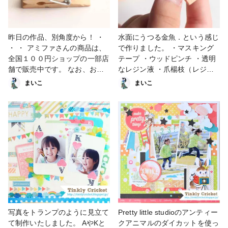
昨日の作品、別角度から！ ・
水面にうつる金魚．という感じ
・ ・ アミファさんの商品は、
で作りました。 ・マスキング
全国１００円ショップの一部店
テープ ・ウッドピンチ ・透明
舗で販売中です。 なお、お近
なレジン液 ・爪楊枝（レジン
くの販売店に関する情報は当方
液を伸ばす） 材料は全て100均
まいこ
まいこ
ではわかりかねますので、直接
で揃います！ 金魚のマスキン
アミファさんに聞いてくださ
グテープはアミファさんのも
い。または info@amifa.co.jp
の。このマスキングテープほん
へメールでお問い合わせくださ
と美しいのですよ✨水彩画のイ
い。 #amifadiy #アミファ
ラストが鮮やかでお気に入り🥰
#amifa #100円ショップ #百均
・ ・ ・ アミファさんの商品
#ワンコイン #プチプラ #DIY #
は、全国１００円ショップの一
ハンドメイド #handmade #手
部店舗で販売中です。 なお、
作り#papercraft #ペーパーク
お近くの販売店に関する情報は
ラフト #maskingtape
当方ではわかりかねますので、
#maskingtapes #washitape
直接アミファさんに聞いてくだ
#washitapes #マステ #マスキ
さい。または info@amifa.co.jp
写真をトランプのように見立て
Pretty little studioのアンティー
ングテープ #文房具 #紙膠帶 #
へメールでお問い合わせくださ
て制作いたしました。 AやKと
クアニマルのダイカットを使っ