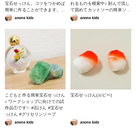
宝石せっけん。コツをつかめば
れるものを模索中♪ 刻んで流し
簡単に作ることができます。好
て固めてカットソーの簡単ソー
きな色や形のオリジナル鉱石が
プです🎶 小２の娘で作れるか
anone kids
anone kids
作れるなんてワクワクしますよ
実験試作♪ #石けん #ワークシ
ね。 今回は、100均のシリコン
ョップ #宝石せっけん #グリセ
型を使って作り方やコツをご紹
リンソープ
介します。
こどもと作る簡単宝石せっけん
宝石せっけん(ルビー)
♪ ワークショップに向けての試
作品①です✨ #石けん #宝石せ
っけん #グリセリンソープ
anone kids
anone kids