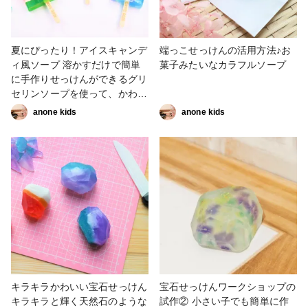
夏にぴったり！アイスキャンデ
端っこせっけんの活用方法♪お
ィ風ソープ 溶かすだけで簡単
菓子みたいなカラフルソープ
に手作りせっけんができるグリ
セリンソープを使って、かわい
いアイスキャンディのようなせ
anone kids
anone kids
っけんを作ることができます。
本物みたいで美味しそうなアイ
スキャンディソープは、夏にぴ
ったり。プレゼントやお子さま
の自由研究にもおすすめです。
キラキラかわいい宝石せっけん
宝石せっけんワークショップの
キラキラと輝く天然石のような
試作② 小さい子でも簡単に作