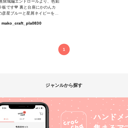
✨ 無限城編エンドロールより、色鉛
ラ板です💙 裏と台座にかのんカ
の彦星ブルーと星屑ネイビーを使
福袋の液体ラメのクリアブルー混
mako_craft_pla0830
更に煌めきを足しました✨✨✨台
アクセントはラメパウダーのブル
模様を描いて着色レジンで仕上げ
す。 液体ラメ、とても使いやす
ラメパウダーなどを多用する私に
1
ッタリです🥰これからもどんどん
ただきます❣️ #croccha福袋
ゼ
ャンペーン2026 #液体ラメ #か
カラー
ジャンルから探す
ハンドメ