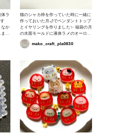
液体ラ
猫のシャカ枠を作っていた時に一緒に
です
作っておいた月🌙でペンダントトップ
くなか
とイヤリングを作りました✨ 福袋の月
しまし
の水面モールドに液体ラメのオーロラ
ど花び
ゴールドを混ぜたレジンを流して、背
mako_craft_pla0830
ようで
景はかのんカラーの彦星ブルーです💙
合わせるビーズ選びをあーでもないこ
ーでもないと悩んで、ラフカットのチ
ェコビーズの4mmと5mm、義勇さん
の羽織のあの柄のような色合いのファ
ルファッレを組み合わせて義勇概念ア
クセになりました💙✨イヤリングの方
は2mmのビーズをアクセントにして
ます😊✨ 液体ラメは分量によって
色々な表情を見せてくれますね💕︎今回
も白を混ぜたような絶妙な煌めきにな
りました❣️ 作っていて楽しいです🥰💙
✨ #croccha福袋2026 #ネックレス #
イヤリング #アクセサリー部 #液体ラ