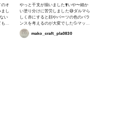
メ #かのんカラー #冨岡義勇
メのオ
やっと干支が揃いました❣️いや〜細か
みまし
い塗り分けに苦労しました😅ダルマら
らない
しく赤にすると顔やパーツの色のバラ
てもマ
ンスを考えるのが大変でした💦マット
感にキ
にすると硬化不良もあるので半透明に
mako_craft_pla0830
良いか
して最後に裏に薄い白レジンに液体ラ
メのクリアゴールドを混ぜて裏もおめ
でたさを出しました✨赤にも液体ラメ
を混ぜてます。今年の午はかのんカラ
ーのピンクに白と液体ラメのピンクを
少し混ぜ、ドライフラワーで可愛く仕
上げました😊模様のゴールドはラメパ
ウダーの金と銀を混ぜスッキリした輝
きに✨福袋の資材を満喫しております
🤭💕ラメは液体もパウダーも沢山使っ
て行きますよ〜❣️ #croccha福袋2026
#Bレジンコース #投稿プレゼントキャ
ンペーン2026 #販売中 #かのんカラー
#液体ラメ #ラメパウダー