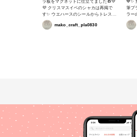
ラ板をマグネットに仕立てました🧲💚
💙
💜 クリスマスイベのシャカは再掲で
筆プ
す✨ ウエハースのシールからトレスし
ラー
て着彩ᝰ✍🏻焼き上がりにレジン仕上
い、
mako_craft_pla0830
げをして市販のマグネットの表面をヤ
ぜて
スリがけ🧲 ここで2人のイメージカラ
座の
ーをかのんカラーのグリーンとパープ
ーで
ルに液体ラメのオーロラエメラルドと
てま
パープルを直接マグネットに乗せて混
くて
ぜ混ぜ🌀🌀液体なので1回目は硬化不
はピ
良を起こし、クリアレジンで仕上げま
使わせてい
した❣️ 月影グリーンは暗めなので液体
2026 #Cクラフトコース #投稿プレ
ラメのオーロラで華やかな実弥カラー
ントキ
と玄弥カラーになりました😊✨✨ 玄弥
のん
happybirthday🎉🎂🎉 #croccha福袋
2026 #Cクラフトコース #投稿プレゼ
ントキャンペーン2026 #かのんカラー
#液体ラメ #不死川兄弟