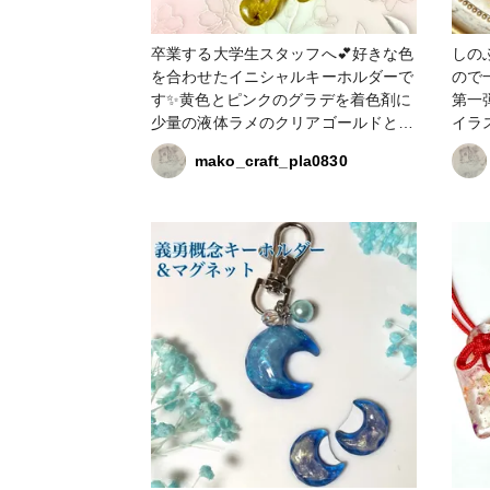
卒業する大学生スタッフへ💕好きな色
しの
を合わせたイニシャルキーホルダーで
ので
す✨黄色とピンクのグラデを着色剤に
第一
少量の液体ラメのクリアゴールドとク
イラ
リアピンクで煌めきを✨✨お花をとパ
ーわん
mako_craft_pla0830
ールを入れてその子の明るい人柄を思
ャラ
わせるような彩りにしてみました🥰
増し
チャームに誕生日石のロードクロサイ
た。
トと守護石のターコイズをあしらいま
蔵庫
した。女子にピッタリの石言葉を持つ
ます
石です✨社会人として、女性として明
ル系
るい未来を切り開いて行けますように
など
☺️💗💗💗 #春の作品コンテスト2026 #
ラメ
キーホルダー #液体ラメ #卒業おめで
背景
とう
😊✨ #croccha福袋2026 #クリップ #
鬼滅
202