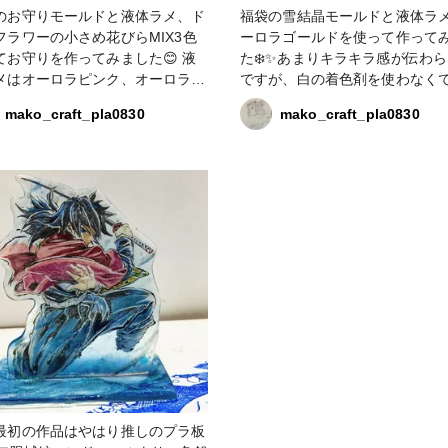
のお守りモールドと液体ラメ、ド
福袋の雪結晶モールドと液体ラ
フラワーの小さめ花びらMIX3色
ーロラゴールドを使って作って
てお守りを作ってみました😊 液
た❄️✨あまりキラキラ感が伝わ
メはオーロラピンク、オーロラエ
ですが、白の着色剤を使わなく
ルド、オーロラパープル使用。そ
ットな色合いが出ますね✨透明
mako_craft_pla0830
mako_craft_pla0830
合わせて花びらも3種類選び、春
ラキラならラメパウダーの方が
いラッキーアイテムになるように
もですね😉 #croccha福袋2026 #雪結
を込めました💕 液体ラメを使っ
晶モールド #液体ラメ
に色レジンを作って背景にしても
 #croccha福袋2026 #
り #液体ラメ
最初の作品はやはり推しのプラ板