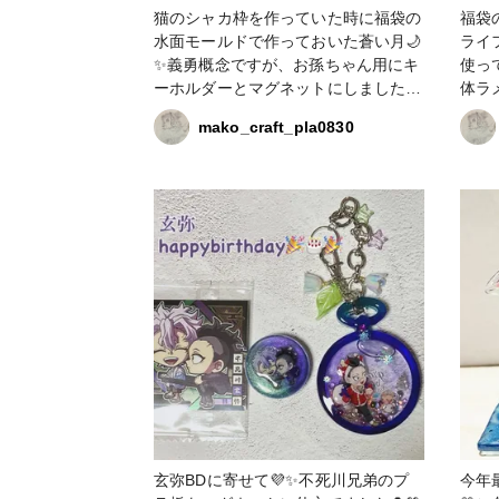
猫のシャカ枠を作っていた時に福袋の
福袋
水面モールドで作っておいた蒼い月🌙
ライ
✨義勇概念ですが、お孫ちゃん用にキ
使っ
ーホルダーとマグネットにしました💙
体ラ
✨マグネット遊びが大好きなんです🤭
メラ
mako_craft_pla0830
大きい方は液体ラメのオーロラブル
れに
ー、小さい方はオーロラゴールドを混
らし
ぜたレジンを流して、かのんカラーの
想い
彦星ブルーを背景に💙液体ラメは混ぜ
て別
るだけでホワイトベースのキラキラに
良かったかな🤔
なるのでとても綺麗ですね🥰マグネッ
お守
トシートにはぺたりんで着けて、掴み
やすいように少しシートを残してま
す。義勇さんも好きだし、気に入って
くれるかな？ #croccha福袋2026 #キ
ーホルダー #マグネット #液体ラメ #
かのんカラー #ぺたりん
玄弥BDに寄せて💜✨不死川兄弟のプ
今年