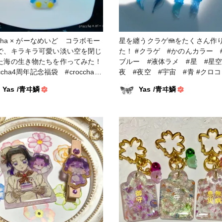
ccha × がーなめいど コラボモー
星を纏うクラゲ🪼をたくさん作
で、キラキラ可愛い淡い空を閉じ
た！ #クラゲ #かのんカラー #彦星
た海の生き物たちを作ってみた！
ブルー #液体ラメ #星 #星空
occha4周年記念福袋 #croccha4
夜 #夜空 #宇宙 #青 #クロコちゃ
#croccha公認クリエイター #
んレシピ
Yas /青ヰ鱗
Yas /青ヰ鱗
なめいど #がーなめいどコラ
#作家のためのレジン #液体ラ
#かのんカラー