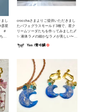
りまし
crocchaさまよりご提供いただきまし
たパフェグラスモールド3種で、星ク
 #
リームソーダたちを作ってみました🌌
✨ 液体ラメの細かなラメが美しい〜！
##PR #新商品 #液体ラメ #かのん
Yas /青ヰ鱗
カラー作品コンテスト #レジン #レ
ジン作品 #クロコちゃんレシピ