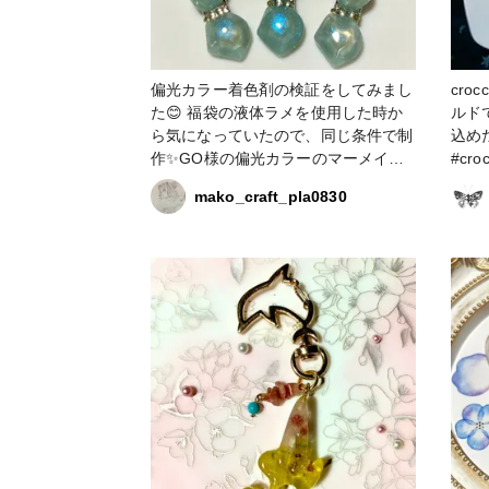
偏光カラー着色剤の検証をしてみまし
cro
た😊 福袋の液体ラメを使用した時か
ルド
ら気になっていたので、同じ条件で制
込め
作✨GO様の偏光カラーのマーメイ
#cr
ド、croccha様の液体ラメのクリアブ
周年 
mako_craft_pla0830
ルーとオーロラブルーです🩵ベースカ
がー
ラーのミントブルーはジェルネイルを
ボ 
レジンで伸ばしたものを使いました。
メ 
結果は、マーメイドとクリアブルーが
ほぼ一緒。オーロラブルーは若干、粒
子が大きいようで、その分キラキラ感
が増す感じでした🙂✨ 好みで使い分け
出来ますね♡ #作家のためのレジン大
賞2026 #ヘアアクセサリー #偏光カラ
ー #液体ラメ