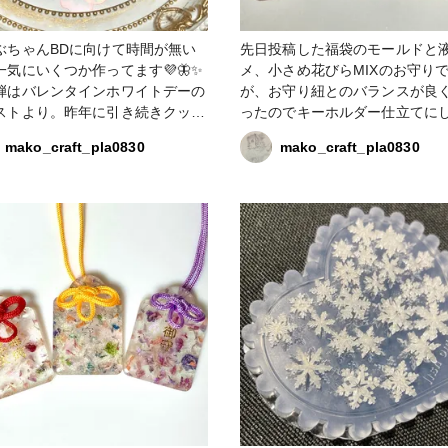
ぶちゃんBDに向けて時間が無い
先日投稿した福袋のモールドと
一気にいくつか作ってます💜🦋✨
メ、小さめ花びらMIXのお守り
弾はバレンタインホワイトデーの
が、お守り紐とのバランスが良
ストより。昨年に引き続きクッキ
ったのでキーホルダー仕立てに
こ🐶が可愛い😍💕💕 今年はキ
た☺️✨全体が見えて、小さいけ
mako_craft_pla0830
mako_craft_pla0830
が等身なのでわんこの可愛さ増し
らとキラキラが春を運んで来る
❣️わんこ単体はクリップにしまし
すね💕✨ #croccha福袋2026 #お守り
裏にマグネットシートを貼ると冷
モールド #液体ラメ #キーホルダー #
などに付けてメモクリップになり
販売中
😉 福袋のラメパウダーのパープ
3色を使って髪の毛のアクセント
に💜✨裏はホワイトレジンに液体
のオーロラパープルを少し混ぜて
がふんわりキラキラになりました
の刃バレンタインホワイトデー
6 #液体ラメ #ラメパウダー