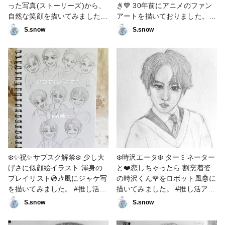
った写真(ストーリーズ)から、
き💙 30年前にアニメのファン
自然な笑顔を描いてみました。
アートを描いておりました。
#推し活アート #ファンアート
雑誌等に投稿したり、🇫🇷🇦🇺
S.snow
S.snow
🇹🇭のペンパル✉️✈️へ時々プレ
ゼントしたら大変喜んでくれ
て。 いまでは懐かしい思い出
💖推しの影響で、20年ぶりに
鬼滅の刃を見るようになり ま
た絵を描いてみたいと思うよう
になりました。 どうせなら…
Snow Manを描きたい！ と思
い、肖像画は中学生ぶりの挑戦
です。 画力が不安定ですが、
いつもあたたかく見て下さりあ
りがとうございます🙇‍♀️ #推し活
❄️✨祝✨サブスク解禁❄️ 少し大
❄️時沢エータ❄️ ターミネーター
アート #ファンアート
げさに似顔絵イラスト 渾身の
と❤️恋しちゃったら 割烹着姿
プレイリスト💿️🎶風にジャケ写
の時沢くん🌹をロボット風🤖に
を描いてみました。 #推し活ア
描いてみました。 #推し活アー
ート #ファンアート
ト #ファンアート #シャーペン
S.snow
S.snow
画 #アナログ画