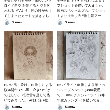
❄️モデルY9❄️ 400年後のアンド
❄️中華食う？💕❄️ 推しによるオ
ロイド🤖🤍 起動すると🤍を奪
フショットを描いてみました。
われる MVより、姪の腰がぬけ
映画スペシャルズのオフショッ
てしまったカットを描きまし
トより #推し活 #推し活アート
た。 #推し活 #推し活アート #
#ファンアート
S.snow
S.snow
ファンアート
❄️いい風、吹け。❄️ 推しによる
❄️ハイライト❄️ 推しより年上の
桜満開🌸 いい風、吹きつづけ
シャープペンシル(38年愛用)
てほしい。 桜吹雪を足して描
で、 30年ぶりにハイライト(昨
いてみました。 #推し活 #推し
年度カレンダー)を描いてみま
活アート #ファンアート
した。 #推し活 #推し活アート
S.snow
S.snow