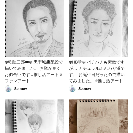
❄️乾助三郎❤️❄️ 黒牢城🏯配役で
❄️HB💛❄️ バチバチも素敵です
描いてみました。 お髭が良く
が… ナチュラルふんわり派で
お似合いです #推し活アート #
す。 お誕生日だったので描い
ファンアート
てみました。 #推し活アート #
ファンアート
S.snow
S.snow