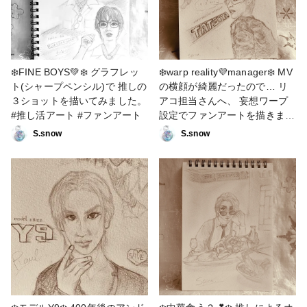
❄️FINE BOYS💚❄️ グラフレッ
❄️warp reality💜manager❄️ MV
ト(シャープペンシル)で 推しの
の横顔が綺麗だったので… リ
３ショットを描いてみました。
アコ担当さんへ、 妄想ワープ
#推し活アート #ファンアート
設定でファンアートを描きまし
た。 400年後のアンドロイド🤖
S.snow
S.snow
💜 何もないところから、ハー
ト型の葉が芽吹く植物と 建物
を造形し 突然💜の世界へワー
プさせられる #推し活 #推し活
アート #ファンアート