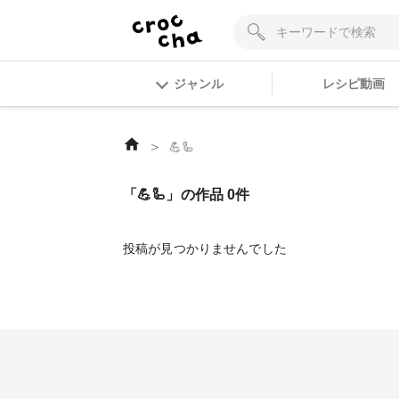
ジャンル
レシピ動画
＞
💪🦾
「💪🦾」の作品 0件
投稿が見つかりませんでした