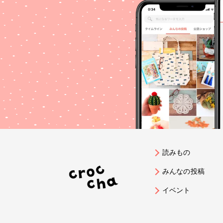
した
わせてみよ
ビーズ #ビーズ＆パーツ #
#ブローチ #ヴィ
ージパーツ #ファ
プ #ファンれぽ_シュゲール #ファン
れぽ_p
読みもの
みんなの投稿
イベント