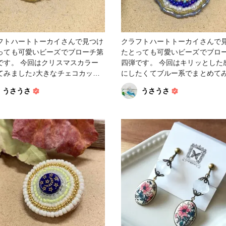
フトハートトーカイさんで見つけ
クラフトハートトーカイさんで
っても可愛いビーズでブローチ第
たとっても可愛いビーズでブロ
回はクリスマスカラー
四弾です。 今回はキリッとした感じ
てみました♪大きなチェコカット
にしたくてブルー系でまとめて
もつけてアクセントに。 #アク
た。やっぱりパール×ゴールドは
うさうさ
うさうさ
ビーズ＆パーツ #
ません🤣次は違う形で作ってみ
ローチ #ヴィンテージ
思います♪ #アクセサリー #ビーズ #ビ
テージパーツ #ファンれぽ
ーズ＆パーツ #ビーズ刺繍 #ブローチ
ループ #ファンれぽ_シュゲ
#ヴィンテージ #ヴィンテージパーツ
#ファンれぽ_Tokaiグループ #ファン
れぽ_シュゲール #ファンれぽ
_partsclub #その他