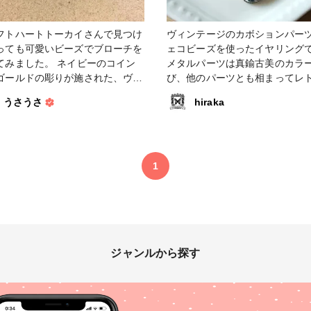
フトハートトーカイさんで見つけ
ヴィンテージのカボションパー
っても可愛いビーズでブローチを
ェコビーズを使ったイヤリング
した。 ネイビーのコイン
メタルパーツは真鍮古美のカラ
ゴールドの彫りが施された、ヴィ
び、他のパーツとも相まってレ
ージ感が漂うビーズです。蚤の市
雰囲気になるよう作りました。 
うさうさ
hiraka
つけたような素敵な雰囲気✨一
ントは９ピンの上部と下部の丸
重そうに見えますが、材質はアク
きを変えることです。
なのでとっても軽く扱いやすいで
優しいです💕 トーカイさん
1
よりますと、 『ウッドやタ
ルなど、ぬくもり感のあるパーツ
、メタルのようなシャープなパー
も相性が良く、デザイン性があり
らも意外とすんなり合わせやすい
ズです。 パールと組み合わせる
ジャンルから探す
おすすめ！高級感のあるアクセサ
仕上がります。』 試しにゴー
のマットなビーズと合わせてみま