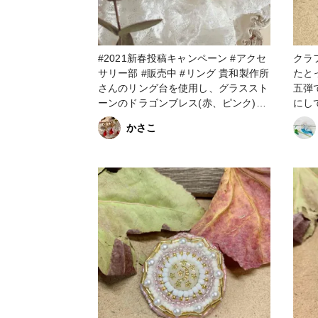
#2021新春投稿キャンペーン #アクセ
クラ
サリー部 #販売中 #リング 貴和製作所
たと
さんのリング台を使用し、グラススト
五弾です。 今
ーンのドラゴンブレス(赤、ピンク)、
にし
ホワイトオパールのリングを制作しま
ビーズ
かさこ
した。 ストーを傷つけずにリング台
セサリー #ビーズ #
の爪を平やっとこで倒す時、慎重にか
ビーズ刺繍 #ブ
つストーンが外れないよう微調整する
#ヴィン
のが以外に時間がかかりました。 光
_Tokaiグ
に当たると綺麗に輝き、ドラゴンブレ
ール #ファンれぽ_partsclub #クリス
スは見る角度によってグラスストーン
マス
の中に煌めく青色のシアーが見え隠れ
するのがとても綺麗でお気に入りです
(*^^*) #minne #ホワイトオパール #ガ
ラスストーン #指輪 #ヴィンテージ #
ヴィンテージパーツ #貴和製作所