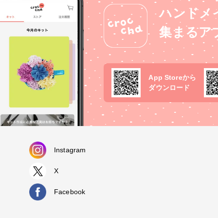
がぴったりです🤗次はパールと合
ハンドメ
うかな♪ #アクセサリー #
ビーズ刺繍
集まるア
ンテージ #ヴィンテ
ンれぽ_Tokaiグルー
artsclub
App Storeから
ダウンロード
Instagram
X
Facebook