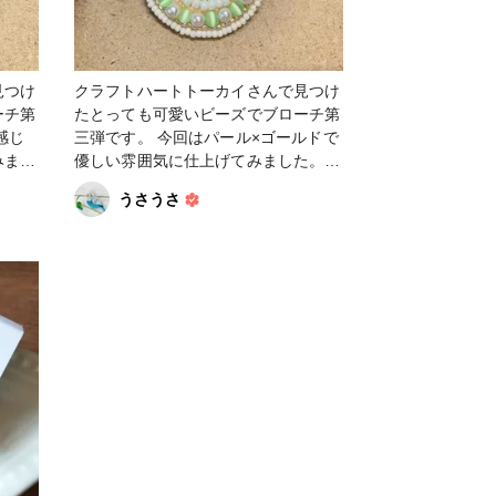
見つけ
クラフトハートトーカイさんで見つけ
ーチ第
たとっても可愛いビーズでブローチ第
三弾です。 今回はパール×ゴールドで
みまし
優しい雰囲気に仕上げてみました。グ
外せ
リーンのビーズはキャッツアイです。
うさうさ
ようと
見る角度によって表情が変わるので、
そこも楽しみのひとつです♪ #アクセ
サリー #ビーズ #ビーズ＆パーツ #ビ
ーズ刺繍 #ブローチ #ヴィンテージ #
ヴィンテージパーツ #ファンれぽ
_Tokaiグループ #ファンれぽ_シュゲ
ール #ファンれぽ_partsclub #その他