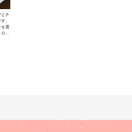
ツとチ
です。
ーを選
トロな
ポイ
めの向