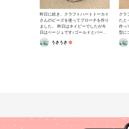
昨日に続き、クラフトハートトーカイ
クラ
さんのビーズを使ってブローチを作り
たと
ました。 昨日はネイビーでしたが今
作ってみま
日はベージュです♪ゴールドとパール
型に
が似合いそうだなぁと合わせてみたら
ンテ
うさうさ
ピッタリ😆上手くいくと嬉しいです♪
で見
#アクセサリー #ビーズ #ビーズ＆パ
見、
ーツ #ビーズ刺繍 #ブローチ #ヴィン
リル
テージ #ヴィンテージパーツ #ファン
す。 お値段も6個で165円とお財布に
れぽ_Tokaiグループ #ファンれぽ_シ
とっても
ュゲール #ファンれぽ_partsclub
の説明に
ッセ
とも
ツと
なが
ビー
のも
リーに
ルド