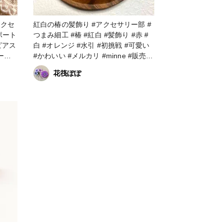
紅白の椿の髪飾り #アクセサリー部 #
つまみ細工 #椿 #紅白 #髪飾り #赤 #
ピアス
白 #オレンジ #水引 #初挑戦 #可愛い
ーン
#かわいい #メルカリ #minne #販売中
す。
#ファンれぽ_Tokaiグループ #その他
花筏ぽぽ
るチェ
のハンドメイド
パ