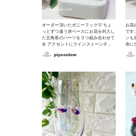
オーダー頂いたポニーフック💡 ちょ
お花
っとずつ違う赤ベースにお花を封入し
です
た五角形のパーツを３つ組み合わせて
ンも
🌼 アクセントにラインストーンチェ
赤に
ーンを付けたら 小さいけど、キラキ
く似
piyocolore
ラの存在感が出ました✨️ #アクセサリ
大人気です😄
ー部 #ヘアアクセサリー #小物・雑貨
ア #レジン #バレッタ #お花 #赤
#ポニーフック #ドライフラワー #
五角形 #赤