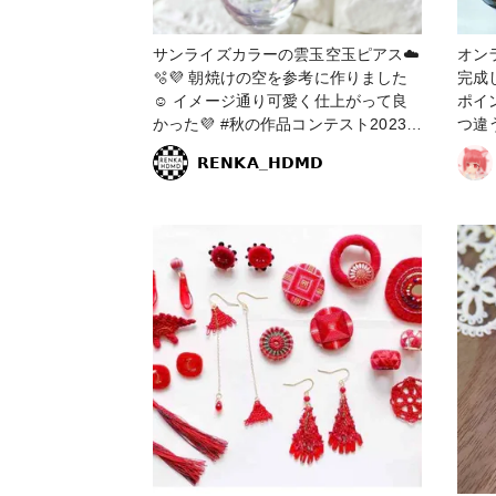
サンライズカラーの雲玉空玉ピアス☁️
オン
🫧💜 朝焼けの空を参考に作りました
完成しました
☺️ イメージ通り可愛く仕上がって良
ポイ
かった💜 #秋の作品コンテスト2023 #
つ違うとこ
アクセサリー部 #ピアス #サンライズ
ヘア
𝗥𝗘𝗡𝗞𝗔_𝗛𝗗𝗠𝗗
#朝焼け #レジン #レジンアクセサリ
ホル
ー #レジンピアス #空 #雲 #空玉 #雲
ヘアク
玉 #空玉レジン #雲玉レジン #レジン
エキスパート講座認定講師 #紫 #赤 #
パープル #レッド