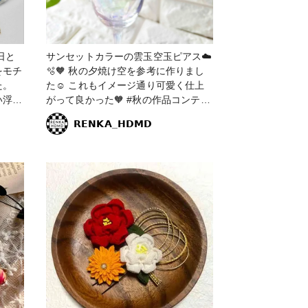
日と
サンセットカラーの雲玉空玉ピアス☁️
をモチ
🫧🧡 秋の夕焼け空を参考に作りまし
た。
た☺️ これもイメージ通り可愛く仕上
い浮か
がって良かった🧡 #秋の作品コンテス
ょう
ト2023 #アクセサリー部 #ピアス #サ
𝗥𝗘𝗡𝗞𝗔_𝗛𝗗𝗠𝗗
ンセット #夕焼け #レジン #レジンア
クセサリー #レジンピアス #空 #雲 #
空玉 #雲玉 #空玉レジン #雲玉レジン
#レジンエキスパート講座認定講師 #
オレンジ #赤 #レッド #オレンジグラ
デーション