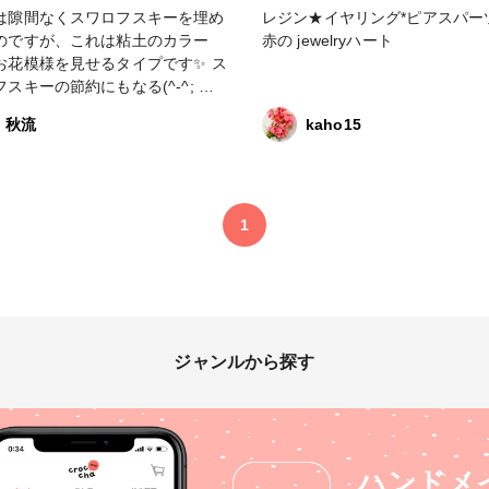
は隙間なくスワロフスキーを埋め
レジン★イヤリング*ピアスパー
のですが、これは粘土のカラー
赤の jewelryハート
お花模様を見せるタイプです✨ ス
スキーの節約にもなる(^-^; ス
少ないですが、そこはやっぱりス
秋流
kaho15
フスキー✨ キラキラ輝きます✨✨
ー部 #春色 #その他 #ス
スキー #ネックレス #赤 #花
1
ジャンルから探す
ハンドメ