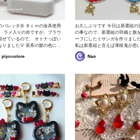
のバレッタ🌼 ８ｃｍの金具使用
お久しぶりです 今日は新選組の
。 ラメ入りの赤ですが、ブラウ
の事なので、新選組の羽織と旗
混ぜているので、 オトナっぽい
ーフにしたミサンガを作りまし
なりました💡 茶系の髪の色によ
私は新選組と言えば薄桜鬼が思
合います💮 このお花モチーフは
びますが、皆さんはいかがでし
piyocolore
Nao
 #小物・雑貨 #ミニチュ
か？ #ミサンガ #だんだら #水色 #赤
#白
#アクセサリー部 #ヘアアクセサリー