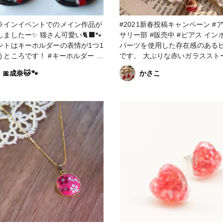
ラインイベントでのメイン作品が
#2021新春投稿キャンペーン #アクセ
ー✨ 猫さん可愛い🐈‍⬛🐾
サリー部 #販売中 #ピアス インポート
ントはキーホルダーの表情が1つ1
パーツを使用した存在感のある
ろです！ #キーホルダー #
です。 大ぶりな赤いガラススト
アクセサリー #シャカシャカキー
が輝き、耳元を華やかに彩りま
🎀成奈🐱🐾
かさこ
ダー #シェイカーキーホルダー #
カボションとストーンをつなげ
リップ #黒猫 #赤 #黒 #可愛い
ーンの長さ調節が大変でした。 #イン
ポート #輸入 #ガラスストーン #
ール #大ぶり #赤 #パーツアクセサリ
ー