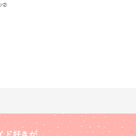
ツ②
イド好きが