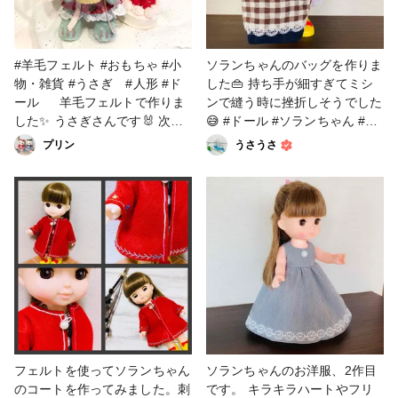
#羊毛フェルト #おもちゃ #小
ソランちゃんのバッグを作りま
物・雑貨 #うさぎ #人形 #ド
した👜 持ち手が細すぎてミシ
ール 羊毛フェルトで作りま
ンで縫う時に挫折しそうでした
した✨ うさぎさんです🐰 次は
😅 #ドール #ソランちゃん #バ
少しリアルめな猫ちゃん作る予
ッグ・ポーチ
プリン
うさうさ
定です。 パンチニードルにも
興味があります。 やってみた
いです💕
フェルトを使ってソランちゃん
ソランちゃんのお洋服、2作目
のコートを作ってみました。刺
です。 キラキラハートやフリ