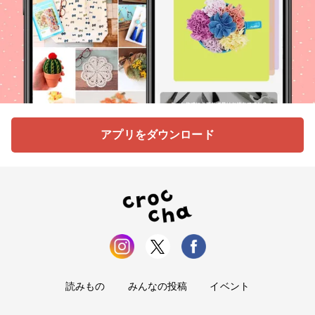
アプリをダウンロード
読みもの
みんなの投稿
イベント