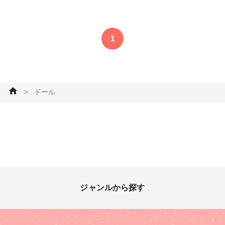
ます🌝 #ドール #メルちゃん #
フエルトを活用し 小さなカン
洋服
トリードールを作ってみました
♪ #ファンれぽ_シュゲール #小
物・雑貨 #その他#ぬいぐるみ#
1
人形#ドール#ハンドメイド#そ
の他のハンドメイド
＞
ドール
ジャンルから探す