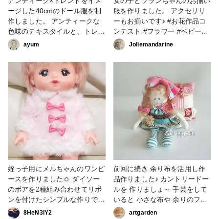
アンティーク×トレンドをイメ
女の子とソランちゃんのお揃い
ージした40cmのドール服を制
服を作りました。 アクセサリ
作しました。 アンティークな
ーもお揃いです♪ #お花作品コ
色味のテキスタイルと、トレン
ンテスト #フラワー #ベビー・
ドの透け感を意識してオーガン
キッズ #ドール #ソーイング
ayum
Joliemandarine
ジーを使い、甘く可愛らしい作
品に仕上がりました。🤍 #布の
作品コンテスト #ファンれぽ_
大塚屋ネットショップ #はじめ
ての投稿 #ファッション #ドー
ル #ドール服
姪っ子用にメルちゃんのワンピ
前回に続き 余り布を活用し作
ースを作りました☺️ ダイソー
品作りました♪ カントリードー
のボアを2種組み合わせてリボ
ルを 作りましょ～ 手芸をして
ンを付けたシンプルな作りです
いると 小さな布や 余りのフエ
が可愛らしくできたかなと思い
ルトが沢山出てきます..残り布
8HeN3lY2
artgarden