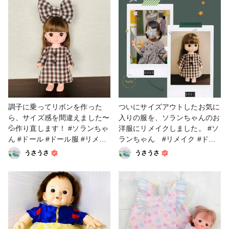
在感があって可愛かったかも…
と思いました🤔 #ソランちゃん
#ドール #ドール服 #リメイク
調子に乗ってリボンを作った
ついにサイズアウトしたお気に
ら、サイズ感を間違えました〜
入りの服を、ソランちゃんのお
💦作り直します！ #ソランちゃ
洋服にリメイクしました。 #ソ
ん #ドール #ドール服 #リメイ
ランちゃん #リメイク #ドー
ク
ル #ドール服
うさうさ
うさうさ