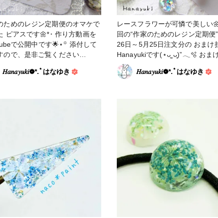
のためのレジン定期便のオマケで
レースフラワーが可憐で美しい🌼*･
ピアスです🌼*･ 作り方動画を
回の“作家のためのレジン定期便”
Tubeで公開中です🌟⋆꙳ 添付して
26日～5月25日注文分の おまけ
すので、是非ご覧ください
Hanayukiです(⋆ᴗ͈ˬᴗ͈)”𓂃🫧‪ おまけを使
↓ #アクセサリー部 #ピアス
ったアクセサリーの作り方動画
𝐻𝑎𝑛𝑎𝑦𝑢𝑘𝑖❁⃘*.ﾟはなゆき
𝐻𝑎𝑛𝑎𝑦𝑢𝑘𝑖❁⃘*.ﾟはなゆき
ースフラワー
crocchaさんのYouTubeチャン
公開中です✨️ 添付していますの
非ご覧ください😊♬.*ﾟ ↓↓↓ #アクセサ
リー部 #ピアス #作家のためのレジン
#レースフラワー