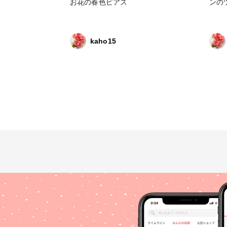
お花の春色ピアス
ンの
kaho15