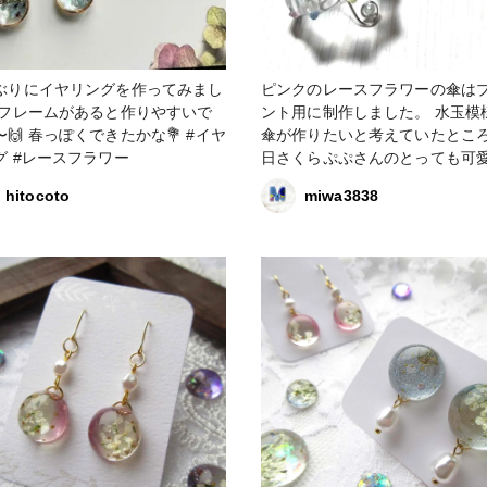
ぶりにイヤリングを作ってみまし
ピンクのレースフラワーの傘は
 フレームがあると作りやすいで
ント用に制作しました。 水玉模様の
🙌 春っぽくできたかな💐 #イヤ
傘が作りたいと考えていたとこ
リング #レースフラワー
日さくらぷぷさんのとっても可
陽花シェーカーが、はなゆきさ
hitocoto
miwa3838
玉作品を参考にされたとの事で
で、私も早速参考にさせていた
した。 もう少し水玉模様の色を
にしたら、水玉模様が浮かび上
きそうです。 持ち手は、今回9ピンを
上から刺して、持ち手部分にパ
巻き込んで、レジンコーティン
した。 さて、クロコちゃんどうする
のか？ 🐈‍⬛ #レジン #3D傘 #レースフ
ラワー #水玉模様