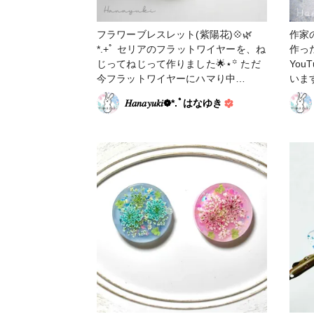
フラワーブレスレット(紫陽花)💠🌿‬
作家
*.+ﾟ セリアのフラットワイヤーを、ね
作った 
じってねじって作りました🌟⋆꙳ ただ
You
今フラットワイヤーにハマり中
いま
(∩˘ω˘∩ )♡ しばらくの投稿は、ワイ
(⋆ᴗ͈ˬᴗ͈)” ↓↓
𝐻𝑎𝑛𝑎𝑦𝑢𝑘𝑖❁⃘*.ﾟはなゆき
ヤーフレームになると思います‪𐤔𐤔‬ ア
#レ
ップの写真を添付しています📸 ↓↓↓ #
アクセサリー部 #ブレスレット #フラ
ットワイヤー #紫陽花 #レースフラワ
ー