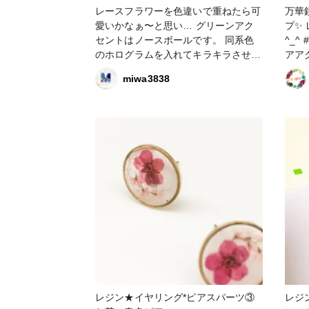
レースフラワーを色違いで重ねたら可
万華
愛いかなぁ〜と思い… グリーンアク
プ✨
セントはノースボールです。 同系色
^_^ #レジン作品コンテスト2022 #ヘ
のホログラムを入れてキラキラさせて
アアクセサリ
みました✨ パステルカラーで春っぽい
アア
miwa3838
😊 ヘアゴムにしようと思ってます。
ラワ
#春の作品コンテスト2023 #ヘアアク
セサリー #ヘアゴム #レースフラワー
#ノースボール
レジン★イヤリング*ピアスパーツ③
レジ