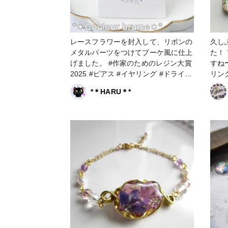
レースフラワーを封入して、リボンの
久し
メタルパーツをつけてブーケ風に仕上
た！
げました。 #作家のためのレジン大賞
すね〜
2025 #ピアス #イヤリング #ドライフ
ラワー #レースフラワー #押し花 #こ
*＊HARU＊*
まりカラー #クロコちゃんレシピ