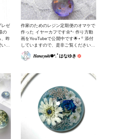
プレゼ
作家のためのレジン定期便のオマケで
作った イヤーカフです🌼*･ 作り方動
ろ、昨
画をYouTubeで公開中です🌟⋆꙳ 添付
愛い紫
していますので、是非ご覧ください
んの水
(⋆ᴗ͈ˬᴗ͈)” ↓↓↓ #アクセサリー部 #イヤー
𝐻𝑎𝑛𝑎𝑦𝑢𝑘𝑖❁⃘*.ﾟはなゆき
したの
カフ #レースフラワー
だきま
強め
がって
ールを
グしま