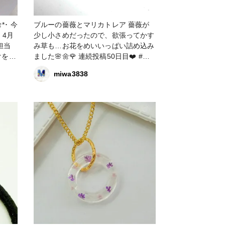
 今
ブルーの薔薇とマリカトレア 薔薇が
 4月
少し小さめだったので、欲張ってかす
担当
み草も…お花をめいいっぱい詰め込み
ました🌸🌼🌹 連続投稿50日目❤️ #レ
を、
ジン #薔薇 #マリカトレア #かすみ草
miwa3838
ネルで
#レースフラワー
で、是