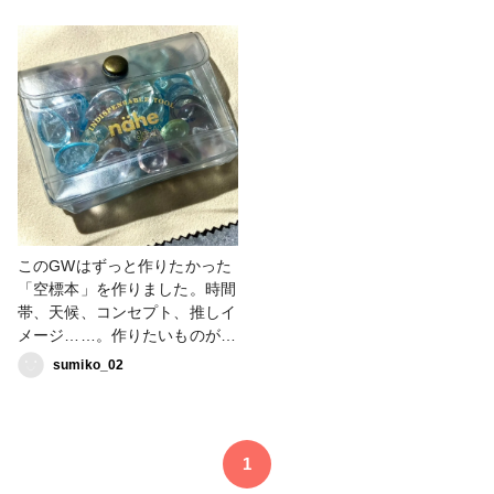
青色の世界を閉じ込めていま
ほんのり灯る赤。そんな、暗闇
す。雲なしの透き通る冷たい空
に隠されたような世界観を作り
と雲ありの朝の霧が立ち込める
ました。空標本全ての空をあえ
ような幻想的な空の違いを楽し
て「薄め」に作ることで透明感
んでもらいたいです。次は、空
を追求しています。雲なしの純
が少しずつ色づき、甘い光が混
粋な闇と、雲ありのわずかに温
ざり合う「明け方」をお届けし
度を感じる闇。次は、この闇が
ます。 #sorarium #空標本
溶け出す「夜明け」を投稿しま
す。 #sorarium #空標本
このGWはずっと作りたかった
「空標本」を作りました。時間
帯、天候、コンセプト、推しイ
メージ……。作りたいものが沢
山あり、気付けば全部で40個
sumiko_02
を超えていました。情熱を込め
てこれから一粒ずつ、今までよ
りも気合を入れた写真と文章で
紹介していきます。私が小さな
1
雫に閉じ込めた空。その図鑑の