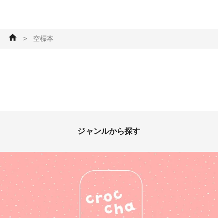
ページをめくるように、見届け
てくれたら嬉しいです。記念す
べき1つ目は、このあとすぐ投
稿します。 #sorarium #空標本
＞
空標本
ジャンルから探す