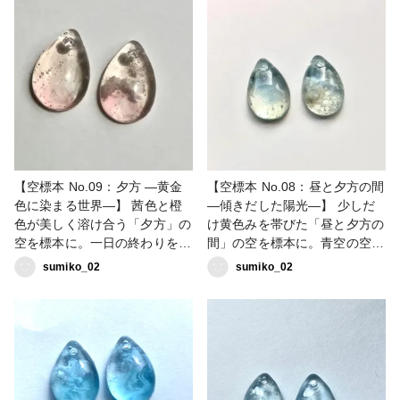
透かすと、静かで澄んだ透明感
な色合いを小さな雫に閉じ込め
が広がります。夜空には二筋の
ました。思い描いていた景色と
流れ星を添え、静かな夜の情景
は少し違うけれど、それもまた
を閉じ込めました。雲なしは流
その日だけの空の記録です。
れ星が映える澄んだ夜空を、雲
雲なしは静かなグラデーション
ありは薄くたなびく雲とともに
を、雲ありは夜へ溶けていく雲
穏やかな夜の表情を楽しめま
の表情を楽しめます。 次は、
す。次は、天候・コンセプトシ
一番星が瞬く「夜：宵闇」の空
リーズ(蒼空屋さんのような情
へ。 #sorarium #空標本
緒)の一つ目、雨模様の空へ。
【空標本 No.09：夕方 ―黄金
【空標本 No.08：昼と夕方の間
#sorarium #空標本
色に染まる世界―】 茜色と橙
―傾きだした陽光―】 少しだ
色が美しく溶け合う「夕方」の
け黄色みを帯びた「昼と夕方の
空を標本に。一日の終わりを惜
間」の空を標本に。青空の空に
しむような、情熱的な色彩を小
優しい黄色の光が刺した空を小
sumiko_02
sumiko_02
さな雫に閉じ込めました。光に
さな雫に閉じ込めました。光に
透かすと、透明感と夕日の輝き
透かすと、一日の終わりを予感
が広がります。雲なしは鮮やか
させる少し切なくも温かい輝き
なグラデーションを、雲ありは
が広がります。雲なしは穏やか
夕日を背に受けた雲の哀愁ある
な透明感を、雲ありはゆっくり
表情を楽しめます。次は、奇跡
流れる雲ののどかな表情を楽し
の一瞬「マジックアワー」の空
めます。次は、世界が茜色に染