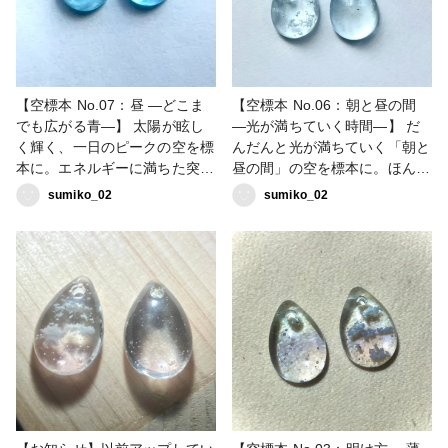
へ。 #sorarium #空標本
まる「夕方」の空へ。
#sorarium #空標本
【空標本 No.07：昼 ―どこま
【空標本 No.06：朝と昼の間
でも広がる青―】 太陽が眩し
―光が満ちていく時間―】 だ
く輝く、一日のピークの空を標
んだんと光が満ちていく「朝と
本に。エネルギーに満ちた突き
昼の間」の空を標本に。ほんの
抜けるような青を、小さな雫に
り暖かみを帯びてきた水色を、
sumiko_02
sumiko_02
閉じ込めました。日差しの下で
小さな雫に閉じ込めました。基
透かすと、本物の青空を見上げ
本は薄く仕上げているので、光
ているかのような眩しさが広が
に透かすと朝の瑞々しさを残し
ります。雲なしはピュアな透明
た輝きを見せてくれます。雲な
感を、雲ありは青空と白い雲の
しはクリアな透明感を、雲あり
コントラストを楽しめます。次
は光に溶けていく雲の表情を楽
は、影が伸び始める「昼と夕方
しめます。次は、太陽が一番高
の間」の空へ。 #sorarium #空
く輝く「昼」の空へ。 再び、
標本
お久しぶりの投稿になってしま
いごめんなさい！🙇‍♀️💦二回も
遅くなってしまったので、これ
を機にたくさん撮り溜めをした