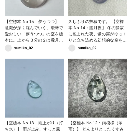
【空標本 No.15：夢うつつ】
久しぶりの投稿です。 【空標
意識が深く沈んでいく、曖昧で
本 No.14：朧月夜】 冬の静寂
愛おしい「夢うつつ」の空を標
に包まれた夜、紫の霧がゆっく
本に。上から３分の２は朧月夜
りと立ち込める幻想的な空を標
の色彩をできる限り透明寄りに
本に。下の方へ向かうほど深く
sumiko_02
sumiko_02
残し、下の方は琥珀色に染めま
くすみ、その色が美しい紫の霧
した。セピアがかった境界線
になって静かに溶け込んでいく
は、まるで夢と現実の狭間のよ
ようなグラデーションを閉じ込
う。光に透かすと、まどろみの
めました。全体を薄く仕上げて
中で見る幻のような、儚くも温
いるので、光に透かすと霧の向
かいグラデーションを楽しめま
こうで淡い光がぽうっと滲むよ
す。次は、七色の光を待つ「虹
うな、静かで神秘的な表情を楽
の予感」の空へ。 #sorarium #
しめます。次は、夢と現実の境
空標本
界線「夢うつつ」の空へ。
#sorarium #空標本
【空標本 No.13：雨上がり（打
【空標本 No.12：雨模様（翠
ち水）】 雨が止み、すっと風
雨）】 どんよりとしたくすみ