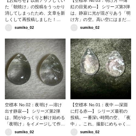
【お知らせ】以前アップしてい
【空標本 No.03：明け方 ―薄
のでここからは安定して空標本
た「朝焼け」の投稿をうっかり
紅の目覚め―】 シリーズ第3弾
を投稿できます。よければ、こ
消してしまったため、文章を新
は、静寂に光が混ざりあう「明
れからの移り変わりも楽しんで
しくして再投稿しました！🙇‍♀️
け方」の空。高い空にはまだ淡
いってくださいね。✨
💦前に見てくださった方も、初
い秘色色（ひそくいろ）が残
sumiko_02
sumiko_02
#sorarium #空標本
めての方も、また楽しんでいっ
り、地平線に向かって藤色、そ
ていただけたら嬉しいです。✨
して柔らかな桜色へと色づいて
【空標本 No.04：朝焼け ―夜
いく様子を閉じ込めました。雲
が明ける魔法の時間―】 少し
なしの透明感と高さと雲ありの
ずつ夜が明けて、空がピンクや
色づいた雲の優しさを見てほし
オレンジに染まっていく「朝焼
いです。次は、いよいよ光が射
け」の瞬間を標本にしました。
し込む瞬間、「朝焼け」をお届
透明感にこだわり、朝が来る前
けします。 #sorarium #空標本
のほんの短い魔法のような時間
を小さな雫に閉じ込めていま
す。光に透かすと、瑞々しいグ
ラデーションが手のひらの上で
空標本 No.02：夜明け ―溶け
【空標本 No.01：夜中 ―深淵
美しく広がります。次は、澄み
出す静寂―】 シリーズ第2弾
に灯る赤―】 シリーズ最初の
切った水色の「朝」の空へ繋が
は、闇がゆっくりと解け始める
投稿。一番深い時間の空、「夜
っていきます。 #sorarium #空
「夜明け」をイメージして作り
中」。これ、撮影にめちゃくち
標本
ました。澄んだグレーのような
ゃ気合入れました。深淵の中に
sumiko_02
sumiko_02