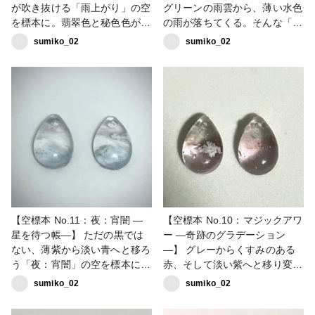
が吹き抜ける「雨上がり」の空
グリーンの雨雲から、薄い水色
を標本に。翡翠色と秘色色が優
の雨が落ちてくる。そんな「雨
しく溶け合う2色のグラデーシ
模様」の空を標本に。全体を光
sumiko_02
sumiko_02
ョンを、小さな雫に閉じ込めま
に透ける薄い色合いで仕上げ、
した。今回は、横へとはけてい
今回は雨雲をイメージした雲を
くような小さな雲を浮かべてい
浮かべました。光を透かすと、
ます。打ち水をした後のよう
雨の合間に煙るどこか優しい表
な、清涼感のあるクリアな美し
情を楽しめます。次は、雨が通
さを楽しんでみてください。次
り過ぎて風が吹き抜ける「雨上
は、淡く朧げな光が満ちる「朧
がり」の空へ。 #sorarium #空
月夜」の空へ。 #sorarium #空
標本
標本
【空標本 No.11：夜：宵闇 ―
【空標本 No.10：マジックアワ
星を待つ帳―】 ただの黒では
ー ―奇跡のグラデーション
ない、薄紫から淡い青へと移ろ
―】 グレーからくすみのある
う「夜：宵闇」の空を標本に。
赤、そして淡い紫へと移り変わ
深すぎない優しい夜の色合い
る「マジックアワー」の空を標
sumiko_02
sumiko_02
と、透き通るような透明感を小
本に。日没後のわずかな時間だ
さな雫に閉じ込めました。光に
け現れる、昼と夜の境界のよう