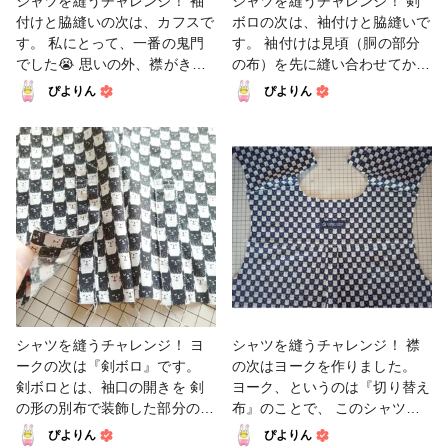
シャツを縫うチャレンジ！ 袖
シャツを縫うチャレンジ！ 剣
る人それぞれの工夫があります
ました🌀 布が９枚重なる部分
付けと脇縫いの次は、カフスで
ボロの次は、袖付けと脇縫いで
💡 失敗したときのリカバーも
なので、そりゃそうですよね
す。 私にとって、一番の鬼門
す。 袖付けは見頃（胴の部分
それぞれで…（笑） 洋裁に限
😂 一旦解いてから、厚地用の
でした😭 思いの外、襟がきれ
の布）を先に縫い合わせてから
らずハンドメイドは、だから楽
針に替えて縫い直し、ひとまず
いにできたので、 油断してい
袖を付けるやり方と、 見頃と
ぴよりん
ぴよりん
しいんですよね🤭 #ファッショ
完了です。 職業用ミシンがほ
たら… 裏カフスにシワが寄っ
袖を縫い合わせてから、 袖の
ン #レディースコンフォートシ
しーい🤤 #ファッション #レデ
てしまいました🤣 縫い目が表
端と脇の線を一気に縫うやり方
ャツ #洋裁 #1日1投稿部 #ファ
ィースコンフォートシャツ #洋
に出ないように裏側に1mmず
がありますが、 このシャツの
ンれぽ_大塚屋ネットショップ
裁 #1日1投稿部 #ファンれぽ_
らすのですが、 その時に生地
レシピは後者です。 肩の線は
#ファンれぽ_Tokaiグループ #
大塚屋ネットショップ #ファン
が伸びてしまったのか、 もし
折り伏せ縫いという、 片側の
ファンれぽ_シュゲール #ソー
れぽ_Tokaiグループ #ファンれ
くは裁断のときからずれてしま
縫い代で包んでステッチで縫い
イング
ぽ_シュゲール #ソーイング
っていたのか💦 修正する根気
留める方法です。 脇の線は袋
が足りないので、 次回に活か
縫い、 外表に縫ってから裏返
します…😅 #ファッション #レ
して中表に縫います。 どちら
ディースコンフォートシャツ #
も布端が内側に隠れるので見た
洋裁 #1日1投稿部 #ファンれぽ
目が美しいです🙆 厚手の生地
_大塚屋ネットショップ #ファ
だと家庭用ミシンはパワー負け
シャツを縫うチャレンジ！ ヨ
シャツを縫うチャレンジ！ 襟
ンれぽ_Tokaiグループ #ファン
してしまいますが、 今回はな
ークの次は『剣ボロ』です。
の次はヨークを作りました。
れぽ_シュゲール #ソーイング
んとか乗り切りました😂 洋裁
剣ボロとは、袖口の開きを 剣
ヨーク、というのは『切り替え
に限らずですが、 ハンドメイ
の形の別布で装飾した部分のこ
布』のことで、 このシャツの
ドは色々なやり方があって、
とです。 工程が多くて神経を
場合だと肩から背中にかけての
ぴよりん
ぴよりん
どれも一長一短で、正解不正解