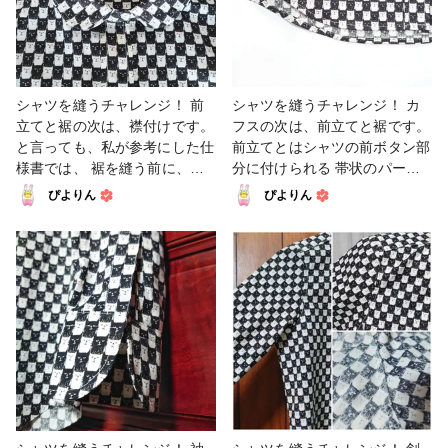
すごく捗りました😆道具って凄
やいいねを付けてくださって、
フス、台襟の合わせがずれてい
いですね！！ #ソーイング #フ
ありがとうございます🙇 ひと
ないか、 確認しながら付けて
ァンれぽ_Tokaiグループ #洋裁
りで籠もりがちなハンドメイド
いきます。 白糸だとちょっと
#洋服
ですが、 画面を通してたくさ
浮いた印象だったので、 黒糸
んの方と繋がれるって とても
で縫い付けました。 ボタンの
シャツを縫うチャレンジ！ 前
シャツを縫うチャレンジ！ カ
素敵なことですよね💕 これか
縫い付け方ひとつ取っても
立てと裾の次は、襟付けです。
フスの次は、前立てと裾です。
らもソーイングを中心に、
色々なやり方がありますが、
と言っても、私が参考にした仕
前立てとはシャツの前ボタン部
色々なジャンルのハンドメイド
私は糸足に糸をきつく巻いてボ
様書では、 裾を縫う前に、先
分に付けられる 帯状のパーツ
にチャレンジしていきます💪
タンを立たせる、という点だけ
に襟を付けてしまいました🙆
のことです。 見頃と別のパー
ぴよりん
ぴよりん
楽しい時間をご一緒できました
いつも気をつけています。 ボ
前立てを別のパーツで裁断して
ツを裁断して縫い合わせるタイ
ら幸いです🤗 #ファッション #
タンがちゃんと立っていると、
縫い合わせるタイプでは、 襟
プと、 見頃の前中心を長めに
コンフォートレディースシャツ
着脱がしやすいのです🤗 #ファ
付けがこのタイミングになるよ
とって折り返して縫うタイプが
#洋裁 #1日1投稿部 #ファンれ
ッション #コンフォートレディ
うです。 最後の最後に気付き
あります。 今回の型紙は後者
ぽ_大塚屋ネットショップ #フ
ースシャツ #洋裁 #1日1投稿部
ましたが、 縫うところが少し
です🙆 裾はゆるやかなカーブ
ァンれぽ_Tokaiグループ #ファ
#ファンれぽ_大塚屋ネットシ
ずれていて、 台襟の裏側の縫
なので、 縫い代を伸ばしたり
ンれぽ_シュゲール #ソーイン
ョップ #ファンれぽ_Tokaiグル
い代が出てきた部分がありまし
縮めたりしながらアイロンで押
グ
ープ #ファンれぽ_シュゲール
た🤣 目立たないように細かめ
さえたあと、 細かくしつけ縫
#ソーイング
のまつり縫いでふさぎました
いをしてから、ミシンで本縫い
が、 襟付けはやっぱり最難関
します。 裾は全て三つ折りす
の工程です😰 色々な作り方が
るのですが、前立て部分が厚く
あって、縫い方があって、 作
なりすぎてパワー負けして歪み