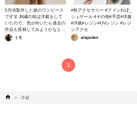
ド #ソーイング #洋裁 #洋裁 #
シャツ #ノースリーブシャツ
5月頃製作した娘のワンピース
#秋アクセサリー #ファンれぽ_
です👗 刺繍の前は洋裁をして
シュゲール #その他#手芸#洋服
いたので、気が向いたら過去の
#洋裁#レジン#UVレジン #レジ
作品も投稿してみようかなと思
ンアクセ
っています。 #布の作品コンテ
くろ
artgarden
スト #洋裁 #ファンれぽ
_Tokaiグループ #ファッショ
ン #子供服 #ワンピース #
キッズ
1
＞
洋裁