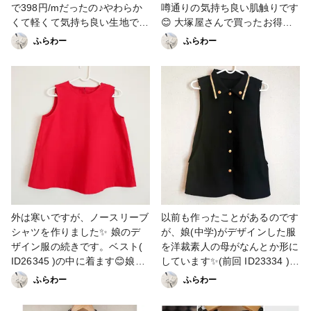
人服 #アクセサリー #ヘアアク
で398円/mだったの♪やわらか
噂通りの気持ち良い肌触りです
セサリー
くて軽くて気持ち良い生地で
😊 大塚屋さんで買ったお得な
す) 参考型紙…yanの手作り手
ハギレ1mで作っちゃった😆 生
ふらわー
ふらわー
帖さんの「簡単ロングコート」
地…リバティプリントタナロー
→無料だし、初心者にオスス
ン(オーシャンアイル) 型紙…伊
メ。簡単で説明も分かりやすい
藤まさこさんの「白いシャツを
ので私は好きです😊 今回は洋
一枚、縫ってみませんか？」よ
裁CADで型紙を作ってみまし
り 裁断の都合で後ろの模様が
た。一度作るとアレンジもしや
逆なの☺️(羽織ると見えないし
すいし、型紙の保管にも困らな
♪)自分のだから出来た事😊 実
いので便利です♪ アレンジで、
は最初、前後を間違えて裁断し
両ポケット・裾スリット・糸ル
ちゃって、前身頃の模様が上下
ープとリボンを追加しました💕
逆だったの😅後ろ身頃の衿ぐり
薄手の生地で、透け感もあっ
を修正して前身頃にし、なんと
て、夏でもさらっと着れそうで
か前身頃が正しい向きになりま
外は寒いですが、ノースリーブ
以前も作ったことがあるのです
す❣️ シンプル&ナチュラルで、
した😆 あと、前回と衿&袖ぐり
シャツを作りました✨ 娘のデ
が、娘(中学)がデザインした服
年中活躍しそうな一枚になりま
の始末を変えたら生地の柔らか
ザイン服の続きです。ベスト(
を洋裁素人の母がなんとか形に
した🥰 #ファッション #ファン
さが引き立つように🥰 色んな
ID26345 )の中に着ます😊娘が
しています✨(前回 ID23334 )
れぽ_大塚屋ネットショップ #
縫い方で勉強中✨ 同じ型紙で
選んだオックス生地と、家にあ
今回は娘が全身コーデのデザイ
ふらわー
ふらわー
ソーイング #大人服 #洋裁
も縫い方で雰囲気が変わるのが
ったボタンを使いました♪ 作り
ンを書いてくれたので、それを
面白い♪色々知っておくこと
方と型紙は、伊藤まさこさんの
作ろうとずいぶん前から少しず