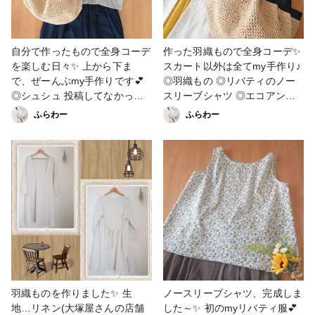
自分で作ったもので全身コーデ
作った羽織もので全身コーデ✨
を楽しむ日々✨ 上から下ま
スカート以外は全てmy手作り♪
で、ぜーんぶmy手作りです💕
◎羽織もの ◎リバティのノー
◎シュシュ 投稿してなかった
スリーブシャツ ◎エコアンダ
💦作り方を見てね😊 ◎ピアス
リヤのバッグ ◎ヘアアクセサ
ふらわー
ふらわー
ID32351 ◎ノースリーブシャ
リー(レジン) ◎ピアス 自分の
ツ ID30878 ◎棒針で編んだ夏
作ったものでコーディネイトを
服 ID30696 ◎ロングスカート
楽しむ日々💕 #ファッション #
これも投稿してなかった💦リバ
バッグ・ポーチ #ソーイング #
ーシブルなのです♪作り方を見
大人服 #編み物 #レジン #ヘア
てね😊 ◎バッグ ID32434 7月
アクセサリー #ピアス #洋裁
も終わりですね💦まだまだ暑い
#UVレジン #レジン作品コンテ
日が続きますし、コロナと体調
スト2022
に気を付けて、8月も涼しい部
屋に引きこもってハンドメイド
を楽しみたいと思います💕 #ア
クセサリー部 #かぎ針編み #棒
羽織ものを作りました✨ 生
ノースリーブシャツ、完成しま
針編み #ソーイング #洋裁 #大
地…リネン(大塚屋さんの店舗
した～✨ 初のmyリバティ服💕