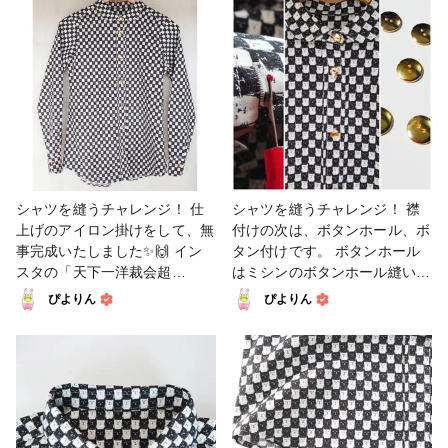
で、楽しさがupすると思うの
「白いシャツを一枚縫ってみま
つ動いていました！ 娘のイラ
で沢山吸収したいなと思ってま
せんか？」を参考に、ベストに
ストは全部できたら公開します
す💕 ノースリーブが活躍して
合わせて少しアレンジさせてい
ね♪ まずは無料型紙のでぃあこ
くる時期に間に合って良かった
ただきました。 最後はまつり
すさんの型紙で試作を作ってみ
♪ 今度はこの上に羽織れるもの
縫い地獄で、手と目がやられま
て( ID23829 )、そこから洋裁
を作りたいなと思ってます🤗 #
した😂 何度やっても手縫いは
CADも使いつつアレンジしてい
ソーイング #洋裁 #大人服 #フ
苦手です💦 いま編み物も編ん
って(最終的には手書きでした
ァンれぽ_大塚屋ネットショッ
ではほどいてを繰り返してい
が😅)、やっとベストが完成し
プ #ファッション
て、色んなところで「そろそろ
ました😆 まだパーツが付くの
老眼？？」と歳を実感してます
で未完成なのですが、一段落し
シャツを縫うチャレンジ！ 仕
シャツを縫うチャレンジ！ 襟
😱 ハンドメイドに目は大事で
たので投稿💕 生地やリボンや
上げのアイロン掛けをして、無
付けの次は、ボタンホール、ボ
すね😭目薬必須です！！ 次は
ボタンも娘が選んで、私は形に
事完成いたしました✨🙌 イン
タン付けです。 ボタンホール
パンツですが、型紙修正がまだ
する係🥰イラスト好きな娘と裁
スタの「天下一洋裁会超
はミシンのボタンホール縫い機
途中で、材料も足りないので、
縫好きな母の共同作業♪ 色々会
2021」というイベントのため
能で かがり縫いをした後、ほ
ぴよりん
ぴよりん
来年1月完成目指して頑張りま
話も増えて楽しいです🤗 そし
に 選んできた型紙、生地、ボ
つれ止めを塗り、 乾いてから
す‼️ #ファッション #洋服 #洋裁
て、これをきっかけにトーカイ
タンで作った猫シャツです😼
リッパーで穴を開けます。 両
#ソーイング
さんで新しい定規を購入し(す
SNSでいろんな方と繋がってい
端から半分ずつ切るように加減
ごく使いやすいです！)、初め
なければ、 挑戦することもな
すると、 糸まで切ってしまう
てテープメーカーを購入してみ
かったと思います。 crocchaで
失敗を防げます💡 ボタンは型
ました♪ バイアステープが簡単
もたくさんの方に見ていただけ
紙の印よりボタンホールの位置
に作れるようになって、作業が
て幸せです😊 いつもコメント
に合わせて、 前中心や裾、カ