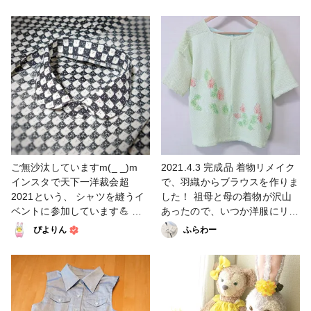
使いますが、 特にメンズのシ
部分です。 この部分だけ、表
がないんですよね🤔 私は袋縫
ャツによく見られるパーツで
と裏の２枚重ねになっています
いが大好きですが、 もしロッ
す。 ユニクロのシャツにもあ
😊 前身頃（胴の前部分の生
クミシンを持っていたら、 迷
ります🙆 外国の縫製工場の
地）とヨーク、後ろ身頃が 繋
わず端処理に使うと思われます
方々はすごい技術を持ってるな
がりました🎶 後ろ身頃にはセ
（笑） インスタの天下一イベ
あ〜と 変なところに感心して
ンタータック（折り目）が入っ
ントではたくさんの方の様々な
しまいます😂 布が重なる部分
ています。 ご紹介が遅れまし
縫い方を拝見できて、とても勉
はズレやすいので、 布用のり
たが、このシャツの型紙は オ
強になっています💡 #ファッシ
を活用しながら ゆっくり丁寧
ンラインの型紙屋さん・パター
ョン #レディースコンフォート
に縫い進めました。 #ファッシ
ンレーベルさんで 購入したも
シャツ #洋裁 #1日1投稿部 #フ
ョン #コンフォートレディース
のです。 洋服を縫うのはちょ
ァンれぽ_大塚屋ネットショッ
シャツ #洋裁 #1日1投稿部 #フ
っとハードルが高いな…という
ご無沙汰していますm(_ _)m
2021.4.3 完成品 着物リメイク
プ #ファンれぽ_Tokaiグループ
ァンれぽ_大塚屋ネットショッ
方でも、 とてもわかりやすい
インスタで天下一洋裁会超
で、羽織からブラウスを作りま
#ファンれぽ_シュゲール #ソー
プ #ファンれぽ_Tokaiグループ
仕様書を付けてくだいますので
2021という、 シャツを縫うイ
した！ 祖母と母の着物が沢山
イング
#ファンれぽ_シュゲール #ソー
楽しくソーイングできますよ〜
ベントに参加しています💪 ま
あったので、いつか洋服にリメ
イング
😆 #ファッション #レディース
ずは襟を作りました👚 11月10
イクしたいと思っていたんです
ぴよりん
ふらわー
コンフォートシャツ #洋裁 #1
日から毎日お題に沿ったパーツ
♪ 松下純子さんの「型紙いらず
日1投稿部 #ファンれぽ_大塚屋
を縫っていき、 21日に完成予
の浴衣リメイク」を参考にさせ
ネットショップ #ファンれぽ
定です🙆 白と黒の猫柄生地
ていただきました。 絞りでミ
_Tokaiグループ #ファンれぽ_
は、パンドラハウスさんの セ
シンは生地が伸びやすく、そで
シュゲール #ソーイング
ール生地の中に見つけたもので
と裾はまつり縫いで仕上げまし