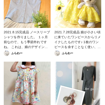
す🤭 目がチカチカしますが…
た。 涼しくて、この夏は大活
😅 完成までがんばります😼 #
躍でした😊 まだある着物をま
ファッション #コンフォートレ
たリメイクしたいと思っていま
ディースシャツ #洋裁 #ファン
す😆 #着物リメイク #ソーイン
れぽ_大塚屋ネットショップ #
グ #洋裁 #洋服 #大人服
ファンれぽ_Tokaiグループ #フ
ァンれぽ_シュゲール #ソーイ
2021.8.15完成品 ノースリーブ
2021.7.28完成品 娘が小さい頃
ング
シャツを作りました。 １ヶ月
に来ていたワンピースからリメ
前なので、もう季節外れです
イクしたものです♪ 1枚のワン
ね。 これは、娘のデザインし
ピースを余すことなく使い、シ
た服を作ろうと試作で作ったも
ェリーメイちゃんのリボンと
ふらわー
ふらわー
のです。試作だけど普段でも着
服、ステラ・ルーちゃんの服に
れるようにとシンプルなものに
💕 (ステラ・ルーちゃんのリボ
してみました。 でも、思春期
ンは私物) これは夏に作ったも
だからか測りまちがえたのか、
のなので、そろそろ秋冬服を考
サイズアウトで完成したらボタ
えないと！ #ソーイング #リメ
ンが閉まらないという😅 可愛
イク #ディズニー #洋裁
くできたから良いか♪ってこと
で、お披露目のみ😊 本番は大
きめに作ります！！→完成は一
年後の予定です😆 #ハンドメイ