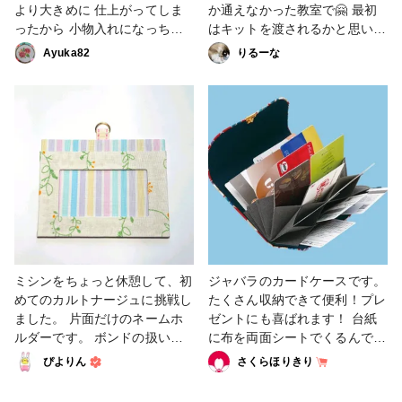
UVレジン #海の作品コンテス
より大きめに 仕上がってしま
か通えなかった教室で🤗 最初
ト2022 #レジン作品コンテス
ったから 小物入れになっちゃ
はキットを渡されるかと思いき
ト2022
うかな？ #かぎ針編み #カード
や いきなり型紙作りからでビ
Ayuka82
りるーな
ケース #編み物
ックリ😱 その後も自分の作り
たい物を 作らせてくれる教室
だったので 余計に楽しくてハ
マりました✨ もっと通いたか
ったな😅 #レザークラフト #カ
ードケース #初めてのレザーク
ラフト #その他のハンドメイド
ミシンをちょっと休憩して、初
ジャバラのカードケースです。
めてのカルトナージュに挑戦し
たくさん収納できて便利！プレ
ました。 片面だけのネームホ
ゼントにも喜ばれます！ 台紙
ルダーです。 ボンドの扱いに
に布を両面シートでくるんで作
全然慣れなくて、布から染み出
ります。 内側が縫製済みで簡
ぴよりん
さくらほりきり
したりしてしまうのですが、パ
単に作れます！ #ペーパークラ
リッとした感じが癖になりそう
フト #カードケース #カード入