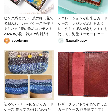
ピンク系とブルー系の押し花で
デコレーションが出来るカード
名刺入れ・カードケースを作り
ケース（レジンが流せるよう
ました✨ #春の作品コンテスト
に、少しくぼみがあります）を
2024 #小物・雑貨 #名刺入れ
使って、海塗りのカードケース
#カードケース #こまりっこ
を作ってみました🏖 水面模様
cocolulunn
Natural Happy
は高粘度タイプのレジン液を使
って、濃いめに着色した白色の
レジンはなるべく薄〜く伸ばし
て、水面模様がぼやけないよう
に工夫しました⭐️模様の大きさ
も、ボトルから直接垂らした
り、ドットペン や爪楊枝を使
って大きさを変えています。
貝殻やホヌのフィルムもプラス
して、より海らしい雰囲気のカ
ードケースの出来上がりで
す...♪*ﾟ #はじめての投稿 #カー
初めてYouTube見ながらカード
レザークラフトで初めて作った
ドケース #小物・雑貨 #海塗り
ケース 作って見たけど思った
カードケース 諸事情で半年し