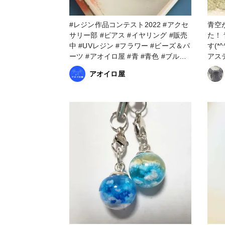
#レジン作品コンテスト2022 #アクセ
青空
サリー部 #ピアス #イヤリング #販売
た！
中 #UVレジン #フラワー #ビーズ＆パ
す(*^^*) 青空にはCrysta
ーツ #アオイロ屋 #青 #青色 #ブルー
アス
#ハンドメイド #ハンドメイド作家
ルー
アオイロ屋
#Minne #販売中 #夏 #夏色 #青空 #空
現しています☆
#空色 #大空 #スカイブルー #花 #花畑
ひまわ
#お花畑 #花びら #ファンれぽ
中 #ファンれぽ_partsclub #ファンれ
_partsclub #ファンれぽ_partsclub
ぽ_T