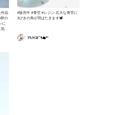
た作品
#販売中 #青空 #レジン 広大な青空に
の卵の
3びきの鳥が羽ばたきます🕊
に気を
のレジ
ｿﾗﾉﾊｺﾋﾞﾔ☁*°
すかっ