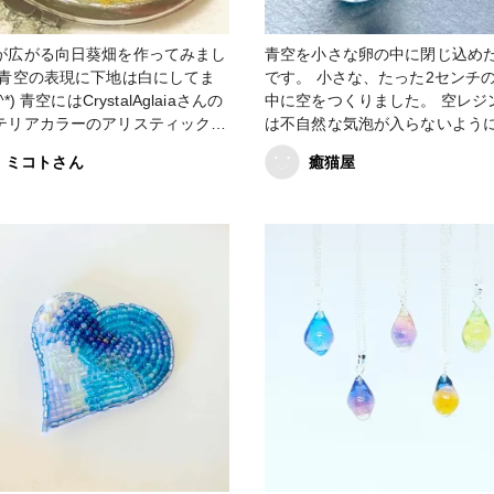
が広がる向日葵畑を作ってみまし
青空を小さな卵の中に閉じ込め
 青空の表現に下地は白にしてま
です。 小さな、たった2センチ
lAglaiaさんの
中に空をつくりました。 空レジンに
テリアカラーのアリスティックブ
は不自然な気泡が入らないよう
とディバインブルーを使用して表
つけて作っていますが、こちら
ミコトさん
癒猫屋
 #UVレジン #レジン #
ン液は気泡抜けが良く、作りや
り #青空 # #小物・雑貨 #販売
たです。 #ResinLab作品コンテスト #
空レジン #青空
okaiグループ