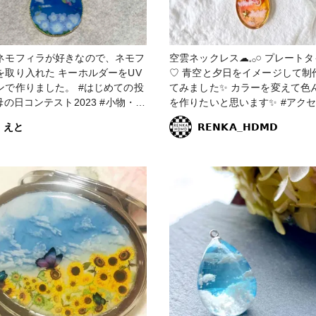
ネモフィラが好きなので、ネモフ
空雲ネックレス☁𓈒𓂂𓏸 プレート
を取り入れた キーホルダーをUV
♡ 青空と夕日をイメージして制作し
作りました。 #はじめての投
てみました✨ カラーを変えて色
を作りたいと思います✨ #アクセサリ
貨 #初心者 #ネモフィラ #青空 #花
ー部 #ネックレス #販売中 #空 #雲 #
えと
𝗥𝗘𝗡𝗞𝗔_𝗛𝗗𝗠𝗗
レジン #レジンアクセサリー #
ネックレス #青空 #夕日 #プレ
イプ #ペンダントトップ #ペン
#ハンドメイドアクセサリー #ハ
メイド #レジンエキスパート講
講師