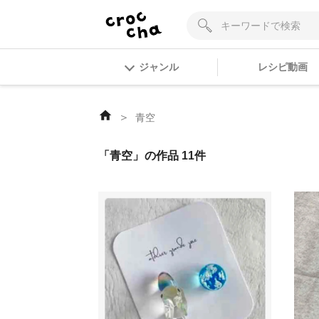
ジャンル
レシピ動画
＞
青空
「青空」の作品 11件