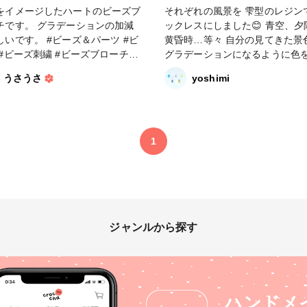
をイメージしたハートのビーズブ
それぞれの風景を 雫型のレジン
チです。 グラデーションの加減
ックレスにしました😊 青空、夕陽、
。 #ビーズ＆パーツ #ビ
黄昏時…等々 自分の見てきた景
 #ビーズ刺繍 #ビーズブローチ
グラデーションになるように色
21新春投稿キャンペーン #空 #青
錯誤しながら作りましたが、と
うさうさ
yoshimi
しく作品が作れました🌈 いつもコメ
ぽ_シュゲール
ントやいいね有り難う御座います
携帯の不具合で反応が遅い場合
ます💦 #アクセサリー部 #販売中 #ネ
ックレス #雫 #グラデーション
1
青空 #夕陽
ジャンルから探す
ハンドメ