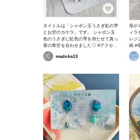
タイトルは「シャボン玉うさぎ虹の雫
母が
とお空のカケラ」です。 シャボン玉
ィラ
色のうさぎに虹色の雫を持たせて真っ
レジンで
青の青空を合わせました♡ #アクセサ
稿 #母の日コンテスト2023 #小物・雑
リー部 #ピアス #イヤリング #うさ
madoka13
ぎ #虹色 #青空