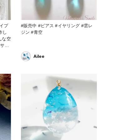
タイプ
#販売中 #ピアス #イヤリング #雲レ
ジン #青空
んな空
Ailee
レジン
ートタ
ダント
ンド
座認定