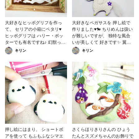
大好きなヒッポグリフを作っ
大好きなペガサスを 押し絵で
て、 セリアの小箱にペタリ♥️
作りました♥️🐎 ちりめんは扱い
ヒッポグリフは ハリー・ポッ
が難しいですが、 独特な風合
ターでも有名ですね♪ 幻獣っ
いが美しくて 好きです✨ 翼が
て、美しい子が多くて 作りが
難しかった…！ #ストラップ #
キリン
キリン
いがあります✨✨✨ ちりめんに
ちりめん #ちりめん細工 #押し
グラデーションをつけて、 立
絵 #馬 #馬好き #ペガサス #幻
体的にしました❗️ さくらほりき
獣
りさんの きっとで押し絵に出
会ってから、 すごい勢いで進
化中(笑) 押し絵、 好きなんで
しょうね…www こちらはラク
マで販売しています(^^) #押し
絵 #押絵 #ちりめん #ヒッポグ
リフ #幻獣 #ゆめかわ #ハガキ
入れ #小物入れ
押し絵にはまり、 ショートボ
さくらほりきりさんの ひょう
アを使って もふもふなシマエ
たんとスズメちゃんのお飾りで