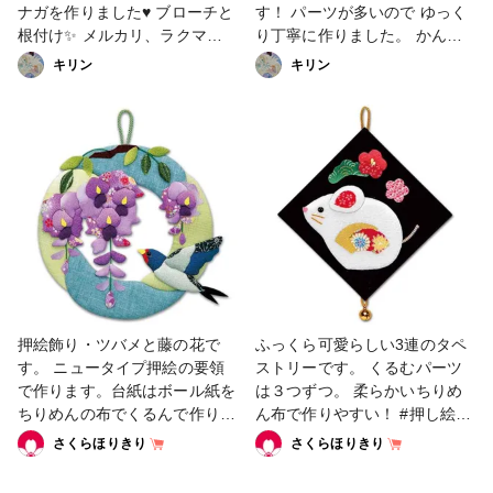
ナガを作りました♥️ ブローチと
す！ パーツが多いので ゆっく
根付け✨ メルカリ、ラクマに
り丁寧に作りました。 かんわ
て販売中。 #販売中 #押し絵 #
いい～～～♥️♥️♥️ #ファンれぽ_
キリン
キリン
押絵 #根付け #根付 #ストラッ
さくらほりきり #すずめ #スズ
プ #シマエナガ #鳥 #小鳥 #鳥
メ #押し絵 #押絵 #押し絵飾り
好き
#ひょうたん #瓢箪 #お飾り
押絵飾り・ツバメと藤の花で
ふっくら可愛らしい3連のタペ
す。 ニュータイプ押絵の要領
ストリーです。 くるむパーツ
で作ります。台紙はボール紙を
は３つずつ。 柔らかいちりめ
ちりめんの布でくるんで作りま
ん布で作りやすい！ #押し絵 #
す。 #押し絵 #押絵 #ニュータ
タペストリー
さくらほりきり
さくらほりきり
イプ押絵