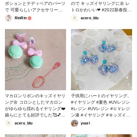
ボションとテディベアのパーツ
ので キッズイヤリングに🌼 レ
で 可愛らしいアクセサリー作
トロかわいい❤ #2022新春投稿
りました😊 親子コーデにぴっ
キャンペーン #アクセサリー部
RinRin
acero_blu
たり(^-^) #レジン #アクセサリ
#イヤリング #販売中 #レトロ
ー #キッズイヤリング #ピアス
#ベビー・キッズ イヤリング#
#イヤリング
キッズ #キッズイヤリング
マカロンリボンのキッズイヤリ
子供用にハートのイヤリング。
ング🌼 コロンとしたマカロン
#イヤリング #夏色 #UVレジン
がゆらゆら揺れるイヤリング❤️
#レジン #UVレジン #ＵＶレジ
娘らにとても好評でした🥰💕
ン液 #イヤリング #キッズイヤ
#2022新春投稿キャンペーン #
リング
acero_blu
yuuri
アクセサリー部 #アクセサリー
#販売中 #イヤリング #ベビ