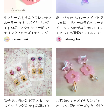
生クリームを挟んだフレンチク
夏にぴったりのマーメイドピア
ルーラーの キッズイヤリング
ス🐬耳元でオーロラ色のマーメ
です🍩😊 #アクセサリー部 #イ
イドのしっぽがゆらゆらしてい
ヤリング #キッズイヤリング #
てとっても可愛いフォルムです
ドーナツ#フレンチクルーラー
🎶 #海の作品コンテスト2022 #
Hanamizuki
natura_plus
#スイーツ#スイーツアクセサ
アクセサリー部 #販売中 #ピア
リー
ス #イヤリング #キッズイヤリ
ング
親子でお揃い💞 ピアス＆キッ
お花🌼のキッズイヤリング か
ズイヤリング♡ かすみ草のカ
わいいお花のビーズをみつけた