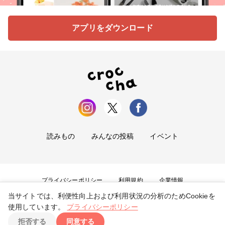
アプリをダウンロード
読みもの
みんなの投稿
イベント
プライバシーポリシー
利用規約
企業情報
当サイトでは、利便性向上および利用状況の分析のためCookieを
お問い合わせ
使用しています。
プライバシーポリシー
拒否する
同意する
Copyright ©
2026
tryangle Co., Ltd. All Rights Reserved.