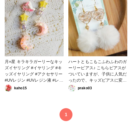
ー・キッズ #キッズイヤリング
月×星 キラキラガーリーなキッ
ハートともこもこふわふわのガ
ズイヤリング #イヤリング #キ
ーリーピアス♪ こちらピアスが
ッズイヤリング #アクセサリー
ついていますが、子供に人気だ
#UVレジン #UVレジン液 #レジ
ったので、キッズピアスに変更
ン
して旅だちました🙇 #ピアス #
kaho15
prako03
イヤリング #冬アクセサリー #
キッズイヤリング #アクセサリ
ー部 #アクセサリー
1