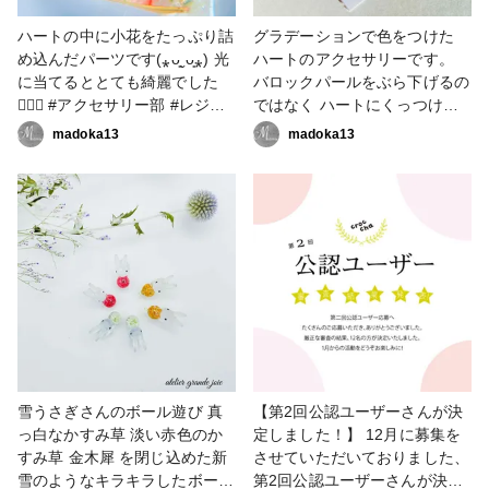
ハートの中に小花をたっぷり詰
グラデーションで色をつけた
め込んだパーツです(⁎ᴗ͈ˬᴗ͈⁎) 光
ハートのアクセサリーです。
に当てるととても綺麗でした
バロックパールをぶら下げるの
♡ྀི #アクセサリー部 #レジン
ではなく ハートにくっつけて
パーツ #ハンドメイド大好き
まるでハートのビックリマーク
madoka13
madoka13
#ハンドメイド好きさんと繋が
みたいになりました(＊´艸`) #
りたい
作家のためのレジン大賞2023
#ピアス #イヤリング #アクセ
サリー部 #レジン大好き #グラ
デーション #ハート # フラワー
アクセサリー #ハンドメイド大
好き #ハンドメイド好きさんと
繋がりたい #アクセサリー作家
雪うさぎさんのボール遊び 真
【第2回公認ユーザーさんが決
っ白なかすみ草 淡い赤色のか
定しました！】 12月に募集を
すみ草 金木犀 を閉じ込めた新
させていただいておりました、
雪のようなキラキラしたボール
第2回公認ユーザーさんが決定