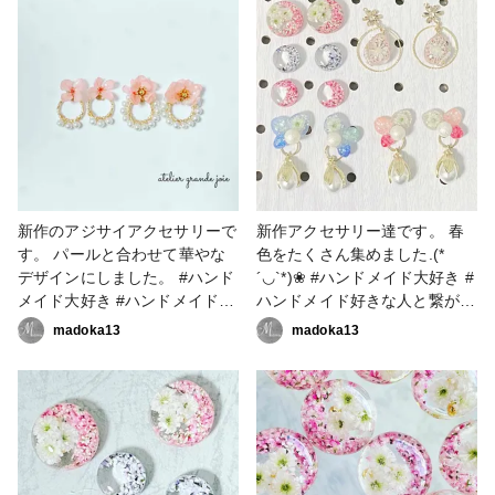
ン好きの人と繋がりたい #レジ
#レジン好きの人と繋がりたい
ンアクセサリー作り #レジンア
#レジンアクセサリー作り #レ
クセサリー作家 #resinlove #お
ジンアクセサリー作家
知らせ #販売会 #かすみ草ア
#resinlove #お知らせ #販売
クセサリー #アクセサリー部 #
会 #かすみ草アクセサリー #
ピアス #イヤリング
アクセサリー部 #イヤリング #
ピアス
新作のアジサイアクセサリーで
新作アクセサリー達です。 春
す。 パールと合わせて華やな
色をたくさん集めました.(*
デザインにしました。 #ハンド
´◡`*)❀ #ハンドメイド大好き #
メイド大好き #ハンドメイド好
ハンドメイド好きな人と繋がり
きな人と繋がりたい #アクセサ
たい #アクセサリー作家 #フラ
madoka13
madoka13
リー作家 #フラワーアクセサリ
ワーアクセサリー #フラワーア
ー #フラワーアクセサリー作家
クセサリー作家 #レジン大好き
#レジン大好き #レジン好きの
#レジン好きの人と繋がりたい
人と繋がりたい #レジンアクセ
#レジンアクセサリー作り #レ
サリー作り #レジンアクセサリ
ジンアクセサリー作家
ー作家 #resinlove #アクセサリ
#resinlove #アクセサリー部 #
ー部 #ピアス #イヤリング
ピアス #イヤリング