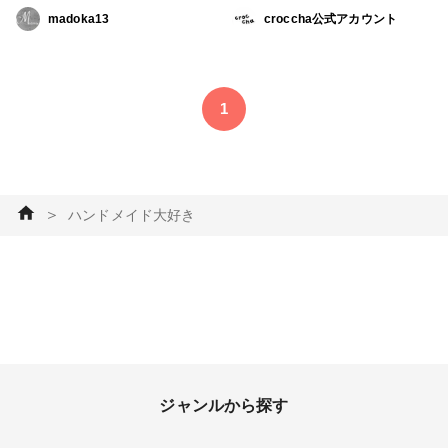
で 遊んでいるような雪うさぎ
いたしました。 今回もたくさ
madoka13
croccha公式アカウント
のアクセサリーです(*´︶`*) 1／
んのご応募ありがとうございま
27 21:00より新作アクセサリー
した。 残念ながら今回ご希望
の販売会を行います。 詳細は
に添えなかった方も、ぜひ次回
インスタの投稿にてご確認下さ
も応募してくださると嬉しいで
1
い(*ᴗ͈ˬᴗ͈) #作家のためのレジン
す。 公認ユーザーさんをご紹
大賞2023 #アクセサリー部 #ピ
介します！（アルファベット
アス #イヤリング #かすみ草ア
順） （コメントに続く）
クセサリー #ハンドメイド大
好き #アクセサリー作家
＞
ハンドメイド大好き
ジャンルから探す