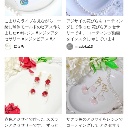
こまりんライブを見ながら、一
アジサイの花びらをコーティン
緒に球体モールドのピアス作り
グして作った 花びらアクセサ
ました♥ #レジン #レジンアク
リーです。 コーティング動画
セサリー #レジンピアス #ノン
をインスタにupしています
ホールピアス #ピアス #カスミ
(*ᴗ͈ˬᴗ͈) #アクセサリー部 #ピア
にょろ
madoka13
ソウ #ハンドメイド #ハンドメ
ス #イヤリング #ハンドメイド
イド大好き #ハンドメイド好き
大好き #ハンドメイド好きな人
と繋がりたい #こまりっこ #こ
と繋がりたい #アクセサリー作
まりっこローガンズ #こまりっ
家 #フラワーアクセサリー #フ
こ資材王
ラワーアクセサリー作家 #レジ
ン大好き #レジン好きの人と繋
がりたい #レジンアクセサリー
作り #レジンアクセサリー作家
#resinlove
赤色アジサイで作った スズラ
サクラ色のアジサイをレジンで
ンアクセサリーです。 ずっと
コーティングして アクセサリ