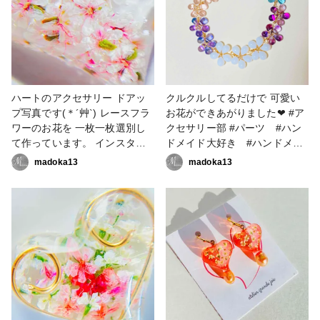
クセサリー部 #ピアス #イヤリ
レジンアクセサリー作り #レジ
ング
ンアクセサリー作家 #かすみ草
アクセサリー
ハートのアクセサリー ドアッ
クルクルしてるだけで 可愛い
プ写真です(＊´艸`) レースフラ
お花ができあがりました❤︎ #ア
ワーのお花を 一枚一枚選別し
クセサリー部 #パーツ #ハン
て作っています。 インスタに
ドメイド大好き #ハンドメイ
作業動画upしています。 #作家
ド好きさんと繋がりたい #ワ
madoka13
madoka13
のためのレジン大賞2023 #ア
イヤーワーク #チェコビーズ
クセサリー部 #ピアス #イヤリ
ング #ハンドメイド大好き #
レジン大好き #レジンパーツ
#アクセサリー作家 #フラワ
ーアクセサリー