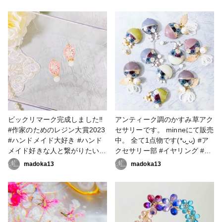
ド大好き #ハンドメイド好きな
#ハンドメイド好きな人と繋が
人と繋がりたい #アクセサリー
りたい #アクセサリー作家 #フ
作家 #フラワーアクセサリー #
ラワーアクセサリー #フラワー
フラワーアクセサリー作家 #レ
アクセサリー作家 #レジン大好
ジン大好き #レジン好きの人と
き #レジン好きの人と繋がりた
繋がりたい #レジンアクセサリ
い #レジンアクセサリー作り #
ー作り #レジンアクセサリー作
レジンアクセサリー作家
家 #resinlove
#resinlove
ビックリマーク完成しました‼️
アンティーク調のかすみ草アク
#作家のためのレジン大賞2023
セサリーです。 minneにて販売
#ハンドメイド大好き #ハンド
中。 全て1点物です(*ᴗ͈ˬᴗ͈) #ア
メイド好きな人と繋がりたい #
クセサリー部 #イヤリング #ピ
アクセサリー作家 #フラワーア
アス #ハンドメイド大好き #ハ
madoka13
madoka13
クセサリー #フラワーアクセサ
ンドメイド好きな人と繋がりた
リー作家 #レジン大好き #レジ
い #アクセサリー作家 #フラワ
ン好きの人と繋がりたい #レジ
ーアクセサリー #フラワーアク
ンアクセサリー作り #レジンア
セサリー作家 #レジン大好き #
クセサリー作家 #resinlove #ア
レジン好きの人と繋がりたい #