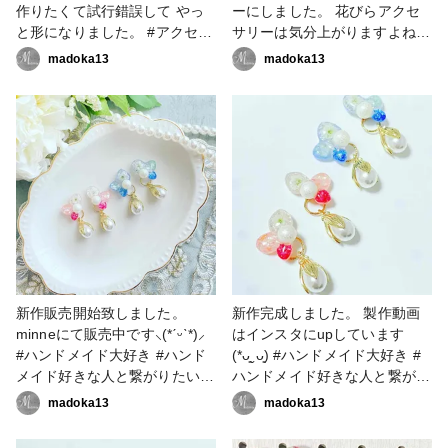
作りたくて試行錯誤して やっ
ーにしました。 花びらアクセ
と形になりました。 #アクセサ
サリーは気分上がりますよね♡
リー部 #イヤリング #ピアス #
コーティング動画をインスタの
madoka13
madoka13
ハンドメイド大好き #ハンドメ
リールにupしてます😊 #アクセ
イド好きな人と繋がりたい #ア
サリー部 #ピアス #イヤリング
クセサリー作家 #フラワーアク
#ハンドメイド大好き #アジサ
セサリー #フラワーアクセサリ
イ #花びら #フラワーアク
ー作家 #レジン大好き #レジン
セサリー
好きの人と繋がりたい #レジン
アクセサリー作り #レジンアク
セサリー作家 #resinlove
新作販売開始致しました。
新作完成しました。 製作動画
minneにて販売中です⸜(*ˊᵕˋ*)⸝‬
はインスタにupしています
#ハンドメイド大好き #ハンド
(*ᴗ͈ˬᴗ͈) #ハンドメイド大好き #
メイド好きな人と繋がりたい #
ハンドメイド好きな人と繋がり
アクセサリー作家 #フラワーア
たい #アクセサリー作家 #フラ
madoka13
madoka13
クセサリー #フラワーアクセサ
ワーアクセサリー #フラワーア
リー作家 #レジン大好き #レジ
クセサリー作家 #レジン大好き