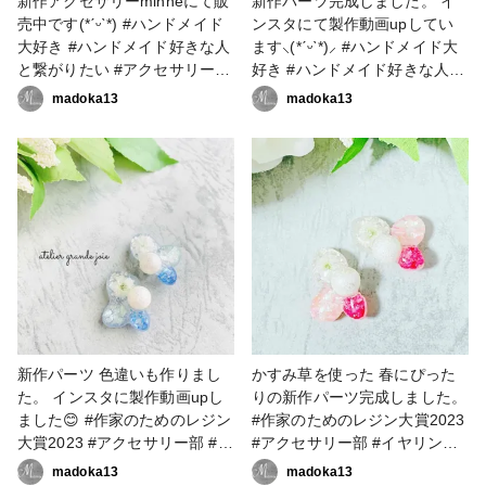
新作アクセサリーminneにて販
新作パーツ完成しました。 イ
売中です(*ˊᵕˋ*) #ハンドメイド
ンスタにて製作動画upしてい
大好き #ハンドメイド好きな人
ます⸜(*ˊᵕˋ*)⸝‬ #ハンドメイド大
と繋がりたい #アクセサリー作
好き #ハンドメイド好きな人と
家 #フラワーアクセサリー #フ
繋がりたい #アクセサリー作家
madoka13
madoka13
ラワーアクセサリー作家 #レジ
#フラワーアクセサリー #フラ
ン大好き #レジン好きの人と繋
ワーアクセサリー作家 #レジン
がりたい #レジンアクセサリー
大好き #レジン好きの人と繋が
作り #レジンアクセサリー作家
りたい #レジンアクセサリー作
#resinlove #作家のためのレジ
り #レジンアクセサリー作家
ン大賞2023 #アクセサリー部 #
#resinlove #作家のためのレジ
ピアス #イヤリング
ン大賞2023 #アクセサリー部 #
ピアス #イヤリング
新作パーツ 色違いも作りまし
かすみ草を使った 春にぴった
た。 インスタに製作動画upし
りの新作パーツ完成しました。
ました😊 #作家のためのレジン
#作家のためのレジン大賞2023
大賞2023 #アクセサリー部 #ピ
#アクセサリー部 #イヤリング
アス #イヤリング #ハンドメイ
#ピアス #ハンドメイド大好き
madoka13
madoka13