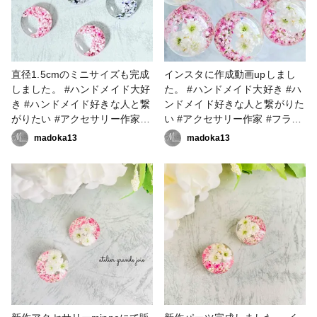
直径1.5cmのミニサイズも完成
インスタに作成動画upしまし
しました。 #ハンドメイド大好
た。 #ハンドメイド大好き #ハ
き #ハンドメイド好きな人と繋
ンドメイド好きな人と繋がりた
がりたい #アクセサリー作家 #
い #アクセサリー作家 #フラワ
フラワーアクセサリー #フラワ
ーアクセサリー #フラワーアク
madoka13
madoka13
ーアクセサリー作家 #レジン大
セサリー作家 #レジン大好き #
好き #レジン好きの人と繋がり
レジン好きの人と繋がりたい #
たい #レジンアクセサリー作り
レジンアクセサリー作り #レジ
#レジンアクセサリー作家
ンアクセサリー作家 #resinlove
#resinlove #アクセサリー部 #
#ピアス #イヤリング #アクセ
ピアス #イヤリング
サリー部