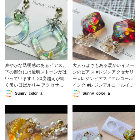
アクセサリー #レジンピアス #
#空玉レジン #雲玉レジン #レ
空 #雲 #空玉 #雲玉 #空玉レジ
ジンエキスパート講座認定講師
ン #雲玉レジン #レジンエキス
#青 #シンプルイズベスト
パート講座認定講師 #紫 #赤 #
パープル #レッド
爽やかな透明感のあるピアス。
大人っぽさもある暖かいイメー
下の部分には透明ストーンがは
ジのピアス #レジンアクセサリ
いっています！ 30度超えが続
ー #レジンピアス #アルコール
く暑い日ばかり☀️ アクセサリ
インク #レジンアルコールイン
ーで少しでも涼しさを 笑 #レ
ク
Sunny_color_a
Sunny_color_a
ジンハンドメイド #レジンピア
ス #レジンアクセサリー #レジ
ン作品夏のコンテスト