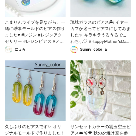
こまりんライブを見ながら、一
琉球ガラスのピアス🏝 イヤー
緒に球体モールドのピアス作り
カフか迷ってピアスにしてみま
ました♥ #レジン #レジンアク
した✨ キラキラうるうるでこ
セサリー #レジンピアス #ノン
わちぃ♡ #HappyMother'sDay
ホールピアス #ピアス #カスミ
作品コンテスト #ピアス #レジ
にょろ
Sunny_color_a
ソウ #ハンドメイド #ハンドメ
ンピアス #レジンアクセサリー
イド大好き #ハンドメイド好き
#ハンドメイド
と繋がりたい #こまりっこ #こ
まりっこローガンズ #こまりっ
こ資材王
久しぶりのピアスです✨ オリ
サンセットカラーの雲玉空玉ピ
ジナルモールドで作りました！
アス☁️🫧🧡 秋の夕焼け空を参