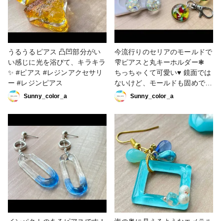
うるうるピアス‪ 凸凹部分がい
今流行りのセリアのモールドで
い感じに光を浴びて、キラキラ
雫ピアスと丸キーホルダー❃
✨ #ピアス #レジンアクセサリ
ちっちゃくて可愛い♥️ 鏡面では
ー #レジンピアス
ないけど、モールドも固めでし
っかりしてるし、 型からもは
Sunny_color_a
Sunny_color_a
ずしやすい👍 他はハートとヘ
アクリップがほしいです。。 #
レジンピアス #レジンキーホル
ダー