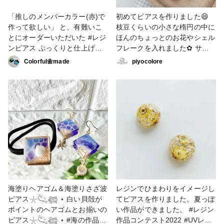
「推しのメンバーカラー(赤)で
初めてピアスを作りました😄
作って欲しい」 と、有難いこ
枝豆くらいの小さな楕円の中に
とにオーダーいただいた #レジ
ほんのちょっとのお花やシェル
ンピアス ぷっくりと仕上げま
フレークを入れました✿ サー
した🌼*･ 花の大きさは1.5㌢で
ジカルステンレスのスタッドピ
Colorful🌼made
piyocolore
す‎✿ ‎ #UVレジン #レジン #レジ
アスです✨ 自分はピアスをし
ン練習中 #レジンアクセサリー
ないので、どんな物が好まれる
#ピアス #イヤリング #ハンド
のかわからないんですが、 こ
メイド初心者
んな感じで良いのかな？ #レジ
ン #レジンアクセサリー #レジ
ンピアス #スタッドピアス #ピ
アス #豆粒レジン #ハンドメイ
ド #handmade
海塗りヘアゴム＆海塗りさざ波
レジンでひまわりをイメージし
ピアス𓇼𓆡𓆉 ⋆ 白い貝殻が
てピアスを作りました。夏っぽ
ポイントのヘアゴムとお揃いの
い作品ができました。 #レジン
ピアス𓇼𓆡𓆉 ⋆ #海の作品コ
作品コンテスト2022 #UVレジ