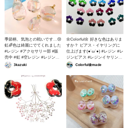
季節柄、気泡との戦いです…😢
🌼Colorful🌼 好きな色はありま
虹🌈色は綺麗にでてくれました
すか？ ピアス・イヤリングに
#レジン #アクセサリー部 #販
仕上げます(●´ω`●) #レジン #レ
売中 #虹 #空レジン #レジンピ
ジンピアス #レジンイヤリング
アス
#ハンドメイド #販売中 #花 #
3kazuki
Colorful🌼made
秋の作品コンテスト2022