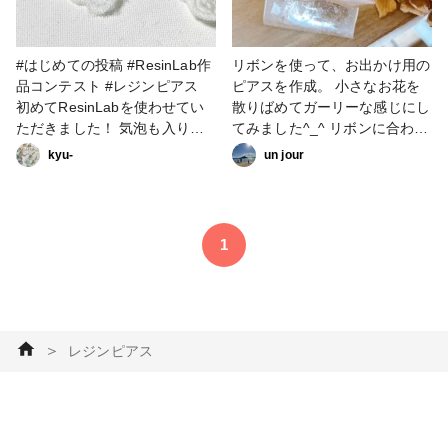
#はじめての投稿 #ResinLab作
リボンを使って、お出かけ用の
品コンテスト #レジンピアス
ピアスを作成。 小さなお花を
初めてResinLabを使わせてい
散りばめてガーリーな感じにし
ただきました！ 気泡も入りに
てみました^_^ リボンに合わせ
くく、透明度も高い気がします
たレジンパーツを作るのが最近
kyu-
un jour
✨ 前に作成したことのあるお
の楽しみ！ #レジン #ピアス #
気に入りデザインをこの度、
レジンピアス #アクセサリー部
ResinLabで作成❣️ 封入したシ
ェルがキレイに映えます✨ #ア
1
クセサリー部 #UVレジン 初め
てのコンテスト参加❣️ステキな
コンテストにお誘い頂きありが
とうございました😊
＞
レジンピアス