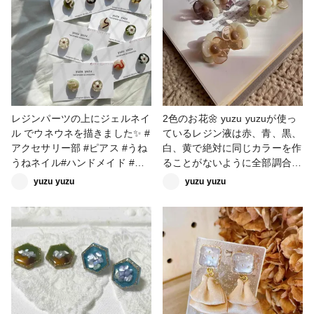
はグラデーションになるように
薄ら色をつけています。 #レジ
ン作品コンテスト2022 #レジ
ンピアス #レジンアクセサリー
レジンパーツの上にジェルネイ
2色のお花🌼 yuzu yuzuが使っ
ル でウネウネを描きました✨ #
ているレジン液は赤、青、黒、
アクセサリー部 #ピアス #うね
白、黄で絶対に同じカラーを作
うねネイル#ハンドメイド #UV
ることがないように全部調合し
レジン #レジンピアス #ファン
て作っています♡ #2022新春
yuzu yuzu
yuzu yuzu
れぽ_partsclub #ファンれぽ
投稿キャンペーン #アクセサリ
ー部 #レジン #UVレジン #ピ
アス #イヤリング #レジン
ピアス #レジンイヤリング