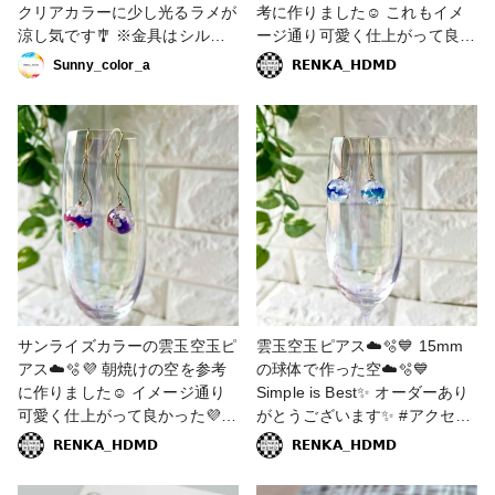
クリアカラーに少し光るラメが
考に作りました☺️ これもイメ
涼し気です🎐 ※金具はシルバ
ージ通り可愛く仕上がって良か
ーなんです。。 ゴールドに見
った🧡 #秋の作品コンテスト
Sunny_color_a
𝗥𝗘𝗡𝗞𝗔_𝗛𝗗𝗠𝗗
えますよね。。 写真難し
2023 #アクセサリー部 #ピアス
い。。。 #アクセサリー部 #ピ
#サンセット #夕焼け #レジン
アス #レジンピアス #ピアス #
#レジンアクセサリー #レジン
夏
ピアス #空 #雲 #空玉 #雲玉 #
空玉レジン #雲玉レジン #レジ
ンエキスパート講座認定講師 #
オレンジ #赤 #レッド #オレン
ジグラデーション
サンライズカラーの雲玉空玉ピ
雲玉空玉ピアス☁️🫧💙 15mm
アス☁️🫧💜 朝焼けの空を参考
の球体で作った空☁️🫧💙
に作りました☺️ イメージ通り
Simple is Best✨ オーダーあり
可愛く仕上がって良かった💜 #
がとうございます✨ #アクセサ
秋の作品コンテスト2023 #ア
リー部 #販売中 #ピアス #空 #
𝗥𝗘𝗡𝗞𝗔_𝗛𝗗𝗠𝗗
𝗥𝗘𝗡𝗞𝗔_𝗛𝗗𝗠𝗗
クセサリー部 #ピアス #サンラ
雲 #空玉 #雲玉 #レジン #レジ
イズ #朝焼け #レジン #レジン
ンアクセサリー #レジンピアス