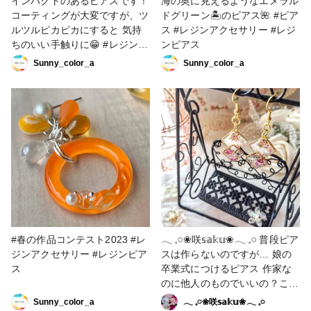
インパクトのあるピアスです！
海の奥に見えるようなエメラル
コーティングが大変ですが、ツ
ドグリーン🏝のピアス🌺 #ピア
ルツルピカピカにすると 気持
ス #レジンアクセサリー #レジ
ちのいい手触りに😁 #レジンア
ンピアス
クセサリー #レジンピアス
Sunny_color_a
Sunny_color_a
#春の作品コンテスト2023 #レ
𓂃 𓈒𓏸❀咲𝕤𝕒𝕜𝕦❀𓂃 𓈒𓏸 普段ピア
ジンアクセサリー #レジンピア
スは作らないのですが… 娘の
ス
卒業式につけるピアス 作家な
のに他人のものでいいの？ここ
はアピールするとこでは？ と
Sunny_color_a
𓂃 𓈒𓏸❀咲𝕤𝕒𝕜𝕦❀𓂃 𓈒𓏸