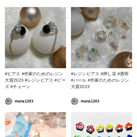
思い、どうせなら自分好みのも
のを作ろう!と試行錯誤🤣 自分
の思いを表現するのもまた一苦
労ですね🤔 #春の作品コンテス
ト2023 #アクセサリー部 #ピア
ス #レジンピアス #ファンれぽ
_Tokaiグループ #ファンれぽ
_partsclub
#ピアス #作家のためのレジン
#レジンピアス #押し花 #透明
大賞2023 #レジンピアス #ビー
#パール #作家のためのレジン
ズ #チェーン
大賞2023
mana1203
mana1203