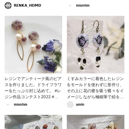
ンテスト2022 #アクセサリー
ン #レジンアクセサリー #レジ
𝗥𝗘𝗡𝗞𝗔_𝗛𝗗𝗠𝗗
mionhm
部 #販売中 #ピアス #ヘアアク
ンピアス
セサリー #レジン #レジンアク
セサリー #海 #海塗り #海塗り
レジン #青 #ブルー #さざ波 #
さざ波レジン #ヘアゴム #ピア
ス #ハンドメイド #ハンドメイ
ドアクセサリー #お揃い #レジ
ンエキスパート講座認定講師 #
星の砂 #貝殻 #貝 #ヒトデ #レ
ジンピアス #レジンヘアゴム
レジンでアンティーク風のピア
くすみカラーに着色したレジン
スを作りました。ドライフラワ
をモールドを使わずに形作り、
ーをたっぷり封じ込めて。 #レ
その上に花の蜜を吸う蝶々をイ
ジン作品コンテスト2022 #ハ
メージしながら極細筆で絵を描
ンドメイド好き #レジンピアス
きました。 左右の蝶々を同じ
mionhm
amin
#レジンアクセサリー
くらいの大きさや形で描くのが
難しい・・・というか苦手です
😅 特に右向きの蝶々は苦手で
すが頑張って描きました！ 羽