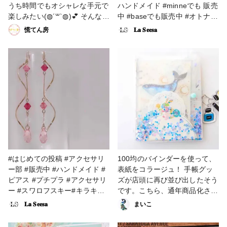
レジン #販売中 #ピアス #星空
うち時間でもオシャレな手元で
ハンドメイド #minneでも 販売
#月 #星 #プチプラ #おうち時
楽しみたい(◍︎´꒳`◍︎)💕 そんな想
中 #baseでも販売中 #オトナ女
間 #ファンれぽ_partsclub
いからプチプラ価格のキラキラ
子 #プチプラ #大人かわいい #
慌てん房
𝐋𝐚 𝐒𝐞𝐞𝐬𝐚
リングを製作しました❣️❣️ レジ
ハンドメイド好きな人と繋がり
ンの中には月や星などのモチー
たい #アクセサリー好きな人と
フを閉じ込め、背景はグラデー
繋がりたい
ションカラーで星空をイメージ
しました🌃🌙*.｡★*ﾟ 表面はツ
ヤツヤ✨沢山のラメも使用して
いるので、手元でキラキラと輝
きます🥰🥰 プチプラ価格でギ
フトとしてもオススメですよ🎁
背景のグラデーションの出し方
にこだわりました✨ #バレンタ
インコンテスト #アクセサリー
#はじめての投稿 #アクセサリ
100均のバインダーを使って、
部 #リング #販売中 #UVレジン
ー部 #販売中 #ハンドメイド #
表紙をコラージュ！ 手帳グッ
#星空 #月 #星 #プチプラ #おう
ピアス #プチプラ #アクセサリ
ズが店頭に再び並び出したそう
ち時間 #ファンれぽ_partsclub
ー #スワロフスキー#キラキラ
です。こちら、通年商品化され
#その他のハンドメイド
たそうですので、ぜひチェック
𝐋𝐚 𝐒𝐞𝐞𝐬𝐚
まいこ
してください💕 ・ ・ ・ アミ
ファさんの商品は、全国１００