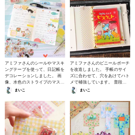
円ショップの一部店舗で販売中
です。 なお、お近くの販売店
に関する情報は当方ではわかり
かねますので、直接アミファさ
んに聞いてください。または
info@amifa.co.jp へメールでお
問い合わせください。
#amifadiy #アミファ #amifa
#100円ショップ #百均 #ワンコ
イン #プチプラ #DIY #ハンド
アミファさんのシールやマスキ
アミファさんのビニールポーチ
メイド #handmade #手作り#
ングテープを使って、日記帳を
を改造しました。 手帳のサイ
セリア #ペーパークラフト
デコレーションしました。 画
ズに合わせて、穴をあけてハト
像、水色のストライプのマスキ
メで補強しています。 普段手
ングテープは、幅広のタイプを
帳カスタマイズしないのです
まいこ
まいこ
細く切って使っています。
が、めちゃくちゃ可愛くでき
#amifadiy #アミファ #amifa
て、1人ご満悦！ #amifadiy #
#100円ショップ #百均 #ワンコ
アミファ #amifa #100円ショッ
イン #プチプラ #DIY #ハンド
プ #百均 #ワンコイン #プチプ
メイド #handmade #手作り#
ラ #DIY #ハンドメイド
手帳 #マスキングテープ #シー
#handmade
ル #ペーパークラフト