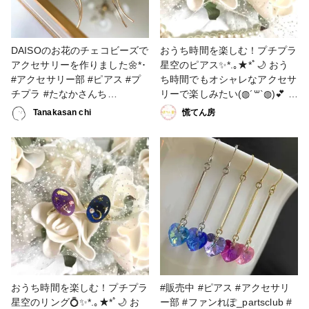
DAISOのお花のチェコビーズで
おうち時間を楽しむ！プチプラ
アクセサリーを作りました🌼*･
星空のピアス✨*.｡★*ﾟ🌙 おう
#アクセサリー部 #ピアス #プ
ち時間でもオシャレなアクセサ
チプラ #たなかさんち
リーで楽しみたい(◍︎´꒳`◍︎)💕 そ
#YouTube #DAISO
んな想いからプチプラ価格の邪
Tanakasan chi
慌てん房
魔にならないキラキラピアスを
製作しました❣️❣️ レジンの中に
は月や星などのモチーフを閉じ
込め、背景はグラデーションカ
ラーで星空をイメージしました
🌃🌙*.｡★*ﾟ 表面はツヤツヤ✨
沢山のラメも使用しているの
で、耳元でキラキラと輝きます
🥰🥰 プチプラ価格でギフトと
してもオススメですよ🎁 背景
のグラデーションの出し方にこ
だわりました✨ #バレンタイン
おうち時間を楽しむ！プチプラ
#販売中 #ピアス #アクセサリ
コンテスト #アクセサリー部 #
星空のリング💍✨*.｡★*ﾟ🌙 お
ー部 #ファンれぽ_partsclub #