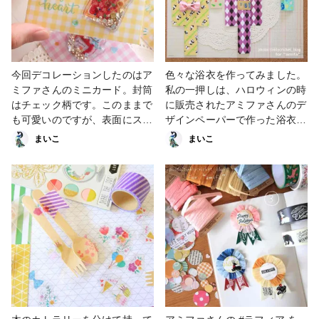
今回デコレーションしたのはア
色々な浴衣を作ってみました。
ミファさんのミニカード。封筒
私の一押しは、ハロウィンの時
はチェック柄です。このままで
に販売されたアミファさんのデ
も可愛いのですが、表面にスパ
ザインペーパーで作った浴衣で
ンコール入りステッカーを貼っ
す！紫の色と模様が浴衣にぴっ
まいこ
まいこ
てみました。 アミファさんの
たりです。 #スクラップブッキ
商品は、全国１００円ショップ
ング #折り紙 #デザインペー
の一部店舗で販売中です。
パー #ラッピング・ギフト
#amifadiy #アミファ #amifa
#amifadiy #アミファ #amifa
#100円ショップ #百均 #ワンコ
#100円ショップ #百均 #ワンコ
イン #プチプラ #DIY #ハンド
イン #プチプラ #ペーパークラ
メイド #handmade #手作り #
フト #マスキングテープ
ペーパークラフト #スクラップ
ブッキング