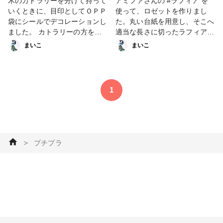
木のカトラリーを分けて持って
アミファさんの #ラフィア を
いくときに、目印としてＯＰＰ
使って、ロゼットを作りまし
袋にシールでデコレーションし
た。丸い台紙を用意し、そこへ
ました。 カトラリーの方をデ
適当な長さに切ったラフィアを
コレーションしてもよいのです
貼り付けカットするだけの簡単
まいこ
まいこ
が、剥がれたりして持ちにくく
クラフトです！ アミファさん
なるかも？？と思い、袋の方
の商品は、全国１００円ショッ
に。 #ラッピング・ギフト #マ
プの一部店舗で販売中です。 #
スキングテープ #amifadiy #ア
ラッピング・ギフト #amifadiy
1
ミファ #amifa #100円ショップ
#アミファ #amifa #100円ショ
#百均 #ワンコイン #プチプ
ップ #百均 #ワンコイン #プチ
ラ #ペーパークラフト
プラ #ペーパークラフト
＞
プチプラ