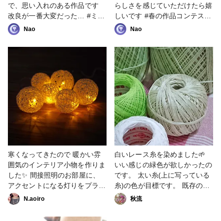
で、思い入れのある作品です
らしさを感じていただけたら嬉
改良が一番大変だった… #ミサ
しいです #春の作品コンテスト
ンガ #レース糸 #ストラップ
2023 #ミサンガ #レース糸 #ス
Nao
Nao
トラップ
寒くなってきたので 暖かい雰
白いレース糸を染めました🌱
囲気のインテリア小物を作りま
いい感じの緑色が欲しかったの
した✨ 間接照明のお部屋に、
です。 太い糸(上に写っている
アクセントになる灯りをプラス
糸)の色が目標です。 既存の緑
💡 クリスマスの飾りにも使え
は、鮮やかな黄緑、パステルカ
N.aoiro
秋流
るかな😊🎄 糸と風船で簡単に
ラーっぽい黄緑、ザ・緑な緑は
作れますよ🎈 #レース糸 #飾り
あっても、その中間？の緑が無