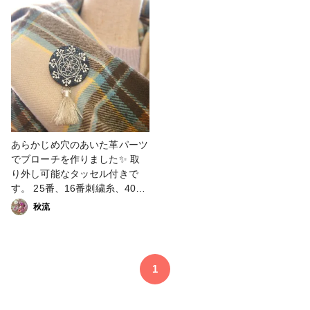
#クリスマス #LEDライト
いのです。 みゆき染めという
染料を使いました。 すすぎ不
要！ 色落ちしない！ ポリエス
テルも染まる！ 便利な染料で
す🎵 が、狙った緑色にするの
は難しいです… #レース糸 #染
色 #染料
あらかじめ穴のあいた革パーツ
でブローチを作りました✨ 取
り外し可能なタッセル付きで
す。 25番、16番刺繍糸、40
番、20番レース糸、どれを使
秋流
うか悩みましたが、40番レー
ス糸にしました。 裏側のかん
ぬき止めは、表にたくさんする
つもりでしたが、革なのででき
1
ませんでした～(^-^; #ファンれ
ぽ_Lucky&Happy #新春投稿キ
ャンペーン #革 #刺繍 #レース