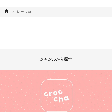
糸 #雪の結晶
＞
レース糸
ジャンルから探す