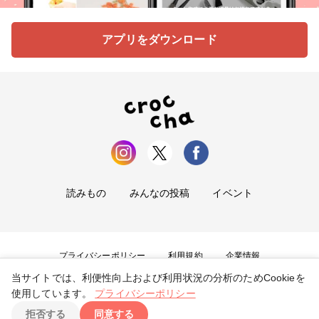
アプリをダウンロード
読みもの
みんなの投稿
イベント
プライバシーポリシー
利用規約
企業情報
当サイトでは、利便性向上および利用状況の分析のためCookieを
お問い合わせ
使用しています。
プライバシーポリシー
拒否する
同意する
Copyright ©
2026
tryangle Co., Ltd. All Rights Reserved.