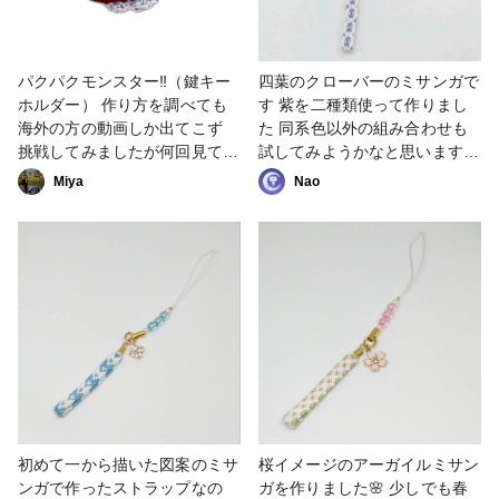
パクパクモンスター‼️（鍵キー
四葉のクローバーのミサンガで
ホルダー） 作り方を調べても
す 紫を二種類使って作りまし
海外の方の動画しか出てこず
た 同系色以外の組み合わせも
挑戦してみましたが何回見ても
試してみようかなと思います #
わからない部分が多々あり。
ミサンガ #レース糸 #ストラッ
Miya
Nao
なので頑張って想像で作ってみ
プ #クローバー #紫
ました！ 悪魔を作り出すてん
さいかにゃ？👿💭 目玉をダイ
ソーで買うのを忘れてしまいま
した😞 でも性格的に我慢でき
ずいますぐに完成させたくなっ
てしまい 毛糸で作っても可愛
いかな〜とおもいつけてみたら
更に怖くなっちゃいました 難
しいなあ〜 次こそ目玉買う 目
玉買う 目玉買う かわいい子作
れるといいなあ〜👾 #かぎ針編
初めて一から描いた図案のミサ
桜イメージのアーガイルミサン
み #レース糸 #6号
ンガで作ったストラップなの
ガを作りました🌸 少しでも春