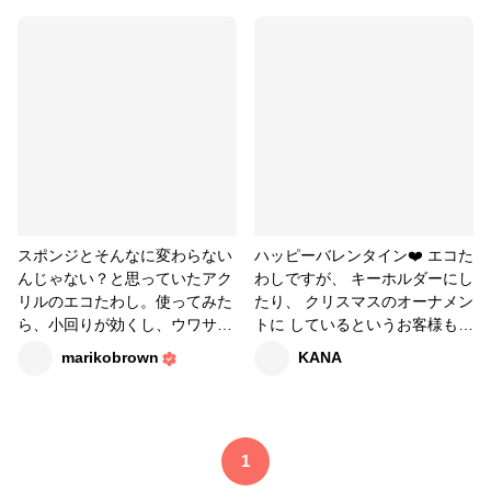
しブームです。ストックが増え
すぎて大型犬を飼っている友人
にお裾分けしたら、「犬関連の
物を洗うのにこれがいちばんよ
く落ちるの！」とめちゃめちゃ
喜んでもらえて、こちらがびっ
くり。わんちゃんのシルエット
でも編み込もうかしら？
スポンジとそんなに変わらない
ハッピーバレンタイン❤️ エコた
んじゃない？と思っていたアク
わしですが、 キーホルダーにし
リルのエコたわし。使ってみた
たり、 クリスマスのオーナメン
ら、小回りが効くし、ウワサ通
トに しているというお客様も
り茶渋もよく落ちる！使うのも
😆 #かぎ針編み #あみぐるみ #
marikobrown
KANA
作るのも大好きになってしまい
ハート #エコたわし #アクリル
ました。最近は、夫のデカい手
たわし #バレンタイン #販売中
に合わせて大判＆厚手のものを
#編み物
作っています。スワッチの周り
1
をぐるりと編んで、ループをつ
けて完成です。マガジンを見て