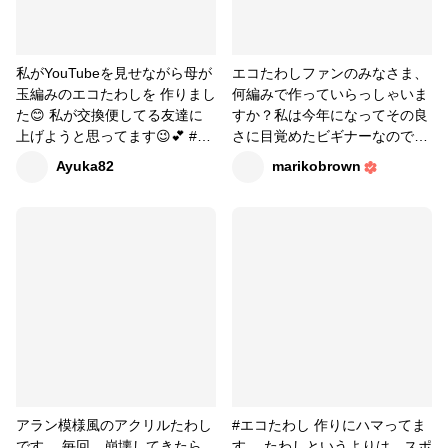
私がYouTubeを見せながら母が
エコたわしファンのみなさま、
玉編みのエコたわしを 作りまし
何編みで作っていらっしゃいま
た😊 私が交換便してる友達に
すか？私は今年になってその良
上げようと思ってます😉💕 #か
さに目覚めたビギナーなのでま
ぎ針編み #玉編みエコたわし #
だまだこれから追求の余地があ
Ayuka82
marikobrown
エコたわし #編み物
ると思いますが、今のところガ
ーター編みがいちばん気に入っ
ています。適度なフカフカ具
合、絞りやすさ等、ダントツで
す。お皿洗いはもちろんです
が、IHの表面とか、ステンレス
の冷蔵庫や食洗機のドアの指紋
なんかをきれいにするのにパワ
ーを発揮する気がします。クリ
ーナーも使わず、力も入れず、
すんなり汚れが落ちるのが不思
議なくらいです。みなさまどん
アラン模様風のアクリルたわし
#エコたわし 作りにハマってま
な風に編んでいらっしゃるか、
です。 毎回、崩壊してきたら
す。 たわしというよりは、スポ