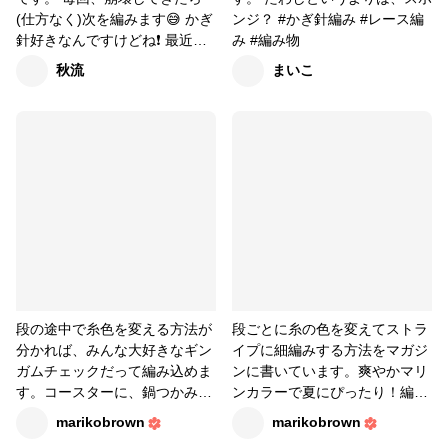
気になります！
(仕方なく)次を編みます😅 かぎ
ンジ？ #かぎ針編み #レース編
針好きなんですけどね❗ 最近よ
み #編み物
く使っているかぎ針は、 レース
秋流
まいこ
針の8号。(銀色) 今回使ったの
は、普通のかぎ針7.5号。(金色)
違う世界に来ちゃったような違
和感がありましたが、 作り目の
鎖編みで、戻って来れました😆
#アクリルたわし #エコたわし #
かぎ針編み
段の途中で糸色を変える方法が
段ごとに糸の色を変えてストラ
分かれば、みんな大好きなギン
イプに細編みする方法をマガジ
ガムチェックだって編み込めま
ンに書いています。爽やかマリ
す。コースターに、鍋つかみ
ンカラーで夏にぴったり！編み
に、大きく編めばブランケット
やすいエコたわしサイズで作っ
marikobrown
marikobrown
にも！私は相変わらずエコたわ
ています。