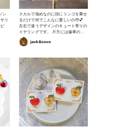
ジン
スカルで強めなのに頭にリンゴを乗せ
るだけで何でこんなに愛しいの🥹💕
シピ
左右で違うデザインのキュート寄りの
イヤリングです。 片方には歯車の入
ったりんご、もう片方には頭に小さな
jack&coco
りんごを乗せたスカルのデザインで
す。 頭のりんごには天然石を使用、
ちゃんとヘタまでついています。 #作
家のためのレジン大賞2024 #アクセサ
リー部 #イヤリング #レジン #りんご
#ドクロ