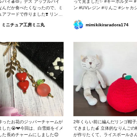
イ🍎🥧』デス アップルパイ
って見ました✨ #キーホルダー #レジ
アクセサリー作りを初めて一年が
なんだか食べたくなったので、ミ
ン #UVレジン #りんご #シャカ
ました。まだまだ初心者ですが、
ュアフードで作りました❣️ リンゴ
も不定期に投稿していきます。 #
分で、作りました🍎 映えを最
マス作品コンテスト2023 #アク
ミニチュア工房ミニ丸
mimikikiraradora174
えて、また自然光と一緒に撮りま
ホルダー #りんご #
を作るの
デーション
構苦戦しました…(´▽`) '` '` '` 2
かな…( ；∀；) 疲れました
今まで作った物よ
構気に入ってます(❁´ω`❁) ま
りんごの作り方をのせときます。
スイーツデコ #粘土 #
ご
作ったお花のジッパーチャームが
2年くらい前に編んだリンゴ帽子
ました😭💔今回は、白雪姫をイメ
てきました🍎 立体的なりんごの帽子
した長めチャームにしました😊
が作りたくて、ライスボールさ