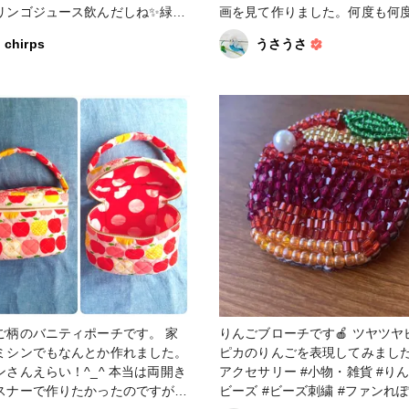
リンゴジュース飲んだしね✨緑の
画を見て作りました。何度も何
ズと赤いビーズでリンゴに見えた
生して、完成まで2週間くらいか
chirps
うさうさ
💕😋 #小物・雑貨 #りん
たと思います💦頑張った〜🙌 croc
 #ビーズ
に投稿された編み物の作品を拝
いると、どれも素敵な作品ばか
スイスイ〜っと作っているよう
て、尊敬します🥺 #かぎ針編み #りん
ご #帽子 #ベビー帽子 #2021新春投稿
キャンペーン
ご柄のバニティポーチです。 家
りんごブローチです🍎 ツヤツヤ
ミシンでもなんとか作れました。
ピカのりんごを表現してみました。
ンさんえらい！^_^ 本当は両開き
アクセサリー #小物・雑貨 #りんご #
スナーで作りたかったのですが、
ビーズ #ビーズ刺繍 #ファンれぽ