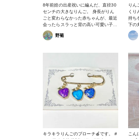
8年前姪の出産祝いに編んだ、直径30
りん
センチの大きなりんご。 身長がりん
くり
ごと変わらなかった赤ちゃんが、最近
持ち
会ったらスラっと背の高い可愛い子に
下の
🎵 感動でした😄 #かぎ針編み #りん
イメ
野菊
ご
けて
し入
時、
て白
シパ
てみ
丸い
っぽ
中に
ご感
トの
貴和
けない) 金具ももちろん
した🍎 かなり久しぶりの
まし
キラキラりんごのブローチ🍎です。 #
こんにちは☀
作っ