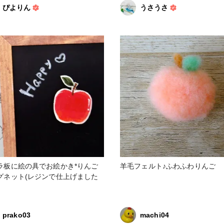
に無かったので普通のファスナー
_partsclub
ぴよりん
うさうさ
。ちょっと使いにくいです。 #バ
ック・ポーチ #小物・雑貨 #りんご
ラ板に絵の具でお絵かき*りんご
羊毛フェルト♪ふわふわりんご
グネット(レジンで仕上げました
prako03
machi04