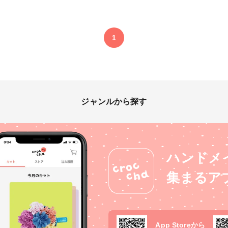
1
ジャンルから探す
ハンドメ
集まるア
App Storeから