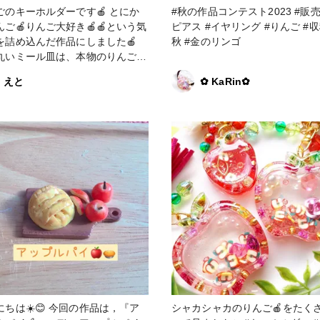
ごのキーホルダーです🍎 とにか
#秋の作品コンテスト2023 #販売中 #
んご🍎りんご大好き🍎🍎という気
ピアス #イヤリング #りんご #収穫の
を詰め込んだ作品にしました🍎
秋 #金のリンゴ
丸いミール皿は、本物のりんごを
ージした色にするため何回かに分
えと
✿ KaRin✿
色々な色で調色したレジン液を流
れて、作りました。 色つける
りんごの成長過程や写真をよくみ
い斑点まで再現しました。 スカ
ーツの葉っぱは、所々、色をつけ
ました。 その葉っぱのパーツと
ミール皿を組み合わせて、りんご
くしてみました。 チェーンの途
りんご🍎のチャームをつけてりん
を増しました。 チェーンはハー
形したものを使いました(たしか
製作所で買ったんですが最近見か
りんごにしま
投稿になり
た。投稿していない間いろいろと
️😊 今回の作品は，『ア
シャカシャカのりんご🍎をたく
たのでこの後も作品を投稿予定で