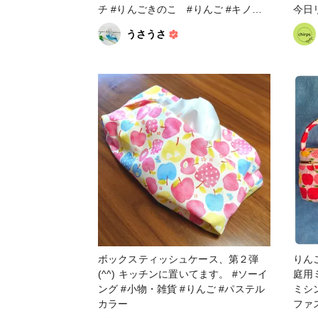
チ #りんごきのこ #りんご #キノコ
今日
#1日1投稿部
ビー
うさうさ
ら良いなあ…
ご
ボックスティッシュケース、第２弾
りん
(^^) キッチンに置いてます。 #ソーイ
庭用
ング #小物・雑貨 #りんご #パステル
ミシ
カラー
ファ