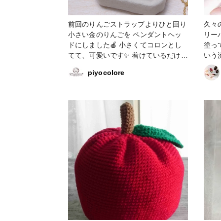
前回のりんごストラップよりひと回り
久々
小さい金のりんごを ペンダントヘッ
リー
ドにしました🍎 小さくてコロンとし
塗っ
てて、可愛いです✨️ 着けているだけ
いう
で、ウキウキしちゃいます🍏 金運ア
うと
piyocolore
ップしますように😄 #アクセサリー部
ない
#ネックレス #金のりんご #りんご
青森
#金箔
🍎 #ハンドメイド #樹脂粘土 #クレイ
ジュ