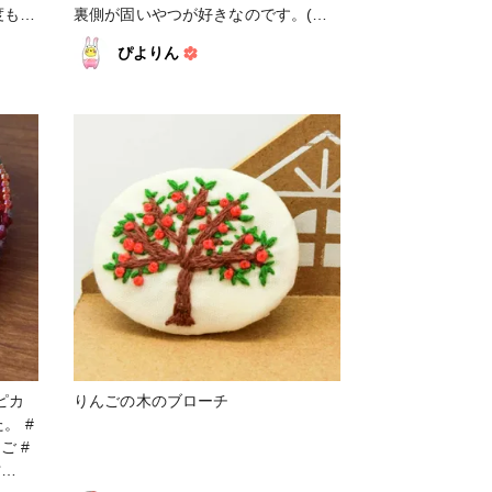
度も再
裏側が固いやつが好きなのです。(い
かっ
つも指に刺しちゃうので…笑) ネット
ぴよりん
cha
でぶらぶら探してみたところ、ペット
見して
ボトルのキャップがお手軽！そして手
りで、
元にある！ ということで、作ってみ
に見え
ました🎶 自分で使うので、縫い合わ
せてわたを詰めただけのシンプル仕様
です(^_^;) 参考ページの方は、ボンド
を使っておられました💡 ネットで検
索してみると、いろんなピンクッショ
ンがあって楽しいですね✨ カップケー
キみたいなのが可愛い＋美味しそうで
良さげです💕 #小物・雑貨 #ピンクッ
ション #りんご #てんとう虫 #ソーイ
ング
ピカ
りんごの木のブローチ
 #