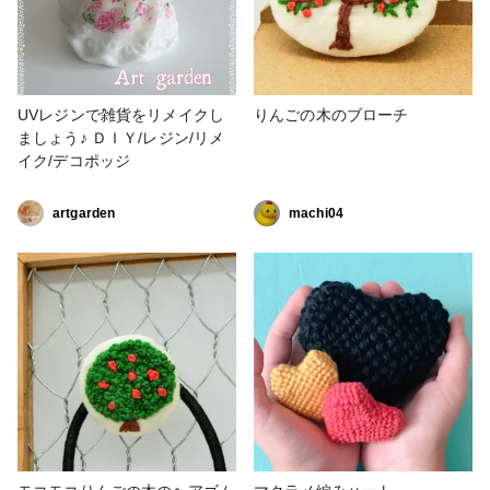
UVレジンで雑貨をリメイクし
りんごの木のブローチ
ましょう♪ ＤＩＹ/レジン/リメ
イク/デコポッジ
artgarden
machi04