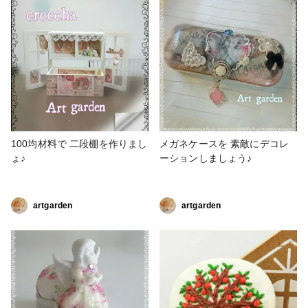
めなバックなので長財布を入れ
ると しっかり締まりません
が、巾着タイプなので デザイ
ンが大きく崩れないところがい
いですし、 送迎くらいなら小
銭入れにすれば問題なし！！
ワインレッドは秋冬カラーなの
で 秋の作品ということでよろ
しいでしょうか？😂 #秋の作品
コンテスト #バック・ポーチ #
100均材料で 二段棚を作りまし
メガネケースを 素敵にデコレ
雑貨 #フェイクレザー
ょ♪
ーションしましょう♪
artgarden
artgarden