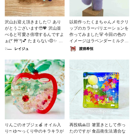
沢山お迎え頂きました♡ あり
以前作ったくまちゃんメモクリ
がとうございます🥹💖 沢山並
ップのカラーバリエーションを
べると可愛さ倍増するんですよ
作ってみました🐻 今回の色の
ぉ(*´艸`*)💕 たまらない😍✨
イメージはラベンダーミルクテ
#かぎ針編み #販売中 #あみぐ
ィー🌸☕️ #羊毛フェルト #くま
レイジュ
渡狸希恒
るみ #雑貨
#メモクリップ #雑貨
りんごのオブジェ🍎 オイル入
再投稿🙏🏻 箸置きとして作っ
りෆ ゆ〜っくり中のキラキラが
たのですが 食品衛生法適合な