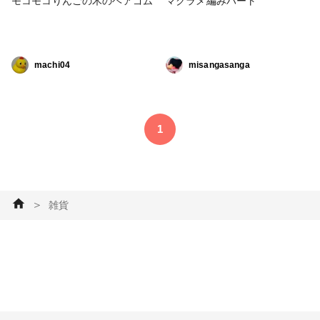
モコモコりんごの木のヘアゴム
マクラメ編みハート
machi04
misangasanga
1
＞
雑貨