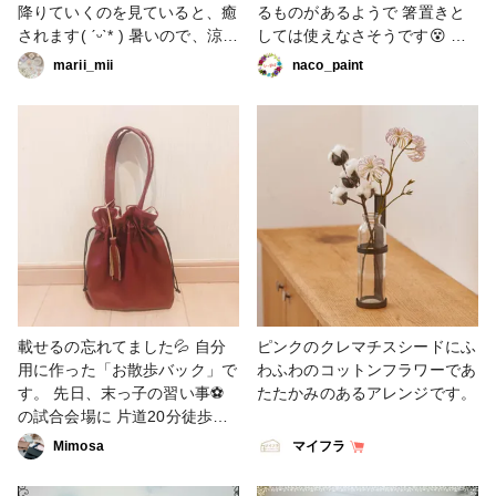
降りていくのを見ていると、癒
るものがあるようで 箸置きと
されます( ˊᵕˋ* ) 暑いので、涼を
しては使えなさそうです😵 軽
求めて雪の結晶を入れてみまし
めのペーパーウエイトや ちょ
marii_mii
naco_paint
た❅ #レジン作品夏のコンテス
っとしたインテリア雑貨として
ト #雑貨
の 作品になりました🫣 #秋の
作品コンテスト2022 #レジ
ン #雑貨 #秋 #紅葉
載せるの忘れてました💦 自分
ピンクのクレマチスシードにふ
用に作った「お散歩バック」で
わふわのコットンフラワーであ
す。 先日、末っ子の習い事⚽
たたかみのあるアレンジです。
の試合会場に 片道20分徒歩で
行ったのですが、 このバック
Mimosa
マイフラ
が大活躍✨ ポイントは大きめ
に作った タッセルです🤗 小さ