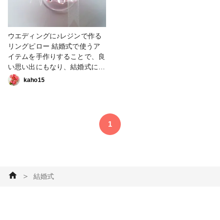
ウエディングに♪レジンで作る
リングピロー 結婚式で使うア
イテムを手作りすることで、良
い思い出にもなり、結婚式にか
かる高い費用を抑えることもで
kaho15
きます。中でもリングピロー
は、大切な指輪を置くためのア
イテムなので、思い入れも深い
のではないでしょうか。 そん
1
なリングピローを針や糸を使わ
ずにレジン液（樹脂）で簡単に
作ることができます。 レジン
液で作ると、中に入れるものや
色を変えるだけでイメージも変
＞
結婚式
わるので、自分だけのリングピ
ローも作りやすいです。今回
は、市販の容器を使い、簡単に
できるリングピローをご紹介し