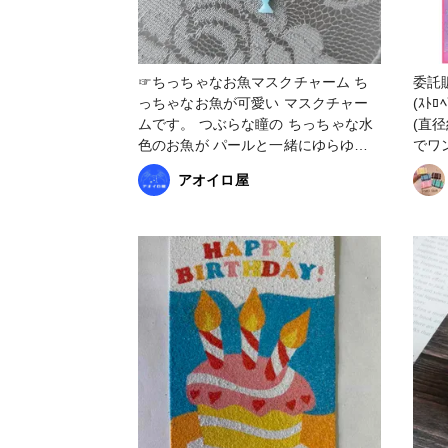
☞ちっちゃなお魚マスクチャーム ち
委託販売納品
っちゃなお魚が可愛い マスクチャー
(ｽﾄ
ムです。 つぶらな瞳の⁡ ⁡ちっちゃな水
(直径
色のお魚が パールと一緒にゆらゆら
でワ
揺れます！ これからの季節にピッタ
とも
アオイロ屋
リな 個性的なマスクチャームです。
屋さ
┈┈┈┈┈┈┈┈┈┈┈┈┈┈┈┈┈
ぁ☺️ 1ピースは大人の手のひらサイズ
┈┈┈ #レジン作品コンテスト2022 #
なの
はじめての投稿 #アクセサリー部 #販
🤣 #フェルトのおままごと #ホールケ
売中 #アオイロ屋 #青色 #青 #ブルー
ーキ
#夏 #夏色 #魚 #お魚 #さかな #マスク
チャーム #レジン #コロナ #コロナに
負けるな #おうち時間 #オシャレ #水
族館 #水族館デート #ハンドメイド #
ハンドメイドアクセサリー イド #UV
レジン