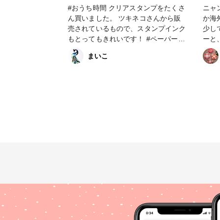
時間 #おうちで遊ぼう #ステイホ
#おうち時間 クリアスタンプをたくさ
ニャ
ーム #サンドアート #工作 #手作り
ん買いました。 ツキネコさんから販
か海
#イベント #カラーサンド #バースデ
売されているもので、スタンプインク
少し
ーカード #趣味 #砂絵体験 #手作りア
もとってもきれいです！ #ペーパーク
ーと
ート #ハンドメイド #バースディカー
ラフト
ボン
ド #はじめての投稿 #販売中 #イベン
まいこ
た！
ト #その他のハンドメイド