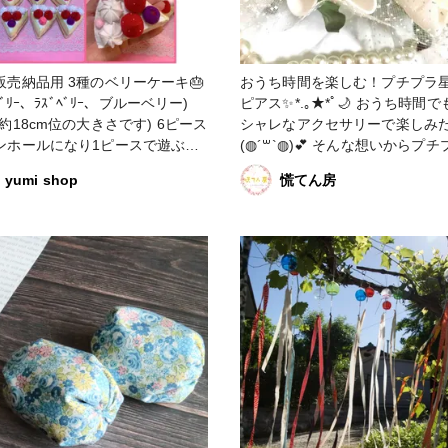
用 3種のベリーケーキ🎂
おうち時間を楽しむ！プチプラ
ﾛﾍﾞﾘｰ、ﾗｽﾞﾍﾞﾘｰ、ブルーベリー)
ピアス✨*.｡★*ﾟ🌙 おうち時間でもオ
約18cm位の大きさです) 6ピース
シャレなアクセサリーで楽しみ
ンホールになり1ピースで遊ぶこ
(◍︎´꒳`◍︎)💕 そんな想いからプ
出来るよ💓 おうち時間にケーキ
格の邪魔にならないキラキラピ
yumi shop
慌てん房
んごっこで楽しく遊んで欲しいな
製作しました❣️❣️ レジンの中には月や
星などのモチーフを閉じ込め、
で子供には大きく感じちゃうかも
グラデーションカラーで星空を
ジしました🌃🌙*.｡★*ﾟ 表面はツヤツ
#ピースでも遊べる #おうち時間
ヤ✨沢山のラメも使用している
耳元でキラキラと輝きます🥰🥰 プチ
プラ価格でギフトとしてもオス
すよ🎁 背景のグラデーションの出し
方にこだわりました✨ #バレンタイン
コンテスト #アクセサリー部 #レジン
#販売中 #ピアス #星空 #月 #星
プラ #おうち時間 #ファンれぽ
_partsclub