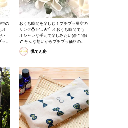
星空の
おうち時間を楽しむ！プチプラ星空の
リング💍✨*.｡★*ﾟ🌙 おうち時間でも
たい
オシャレな手元で楽しみたい(◍︎´꒳`◍︎)
チプラ価
💕 そんな想いからプチプラ価格のキ
アスを
ラキラリングを製作しました❣️❣️ レジ
慌てん房
ンの中には月や星などのモチーフを閉
背景は
じ込め、背景はグラデーションカラー
イメー
で星空をイメージしました🌃🌙*.｡★*ﾟ
表面はツヤツヤ✨沢山のラメも使用し
ので、
ているので、手元でキラキラと輝きま
す🥰🥰 プチプラ価格でギフトとして
スメで
もオススメですよ🎁 背景のグラデー
ションの出し方にこだわりました✨ #
バレンタインコンテスト #アクセサリ
ー部 #リング #販売中 #UVレジン #星
 #プチ
空 #月 #星 #プチプラ #おうち時間 #
ファンれぽ_partsclub