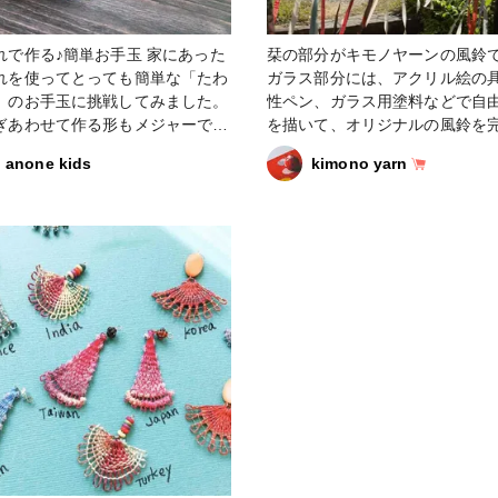
で作る♪簡単お手玉 家にあった
栞の部分がキモノヤーンの風鈴
れを使ってとっても簡単な「たわ
ガラス部分には、アクリル絵の
」のお手玉に挑戦してみました。
性ペン、ガラス用塗料などで自
ぎあわせて作る形もメジャーです
を描いて、オリジナルの風鈴を
こちらはほとんど直線を縫うだけ
せてます。 キモノヤーンの風鈴は紙
anone kids
kimono yarn
単にできる形になっています。
の風鈴とくらべて、柔らかい音
マンション等でも迷惑になりづ
す。 夏のプレゼントにもぴったり
販売中 #夏色 #夏の風物詩 #風鈴 #お
うち時間