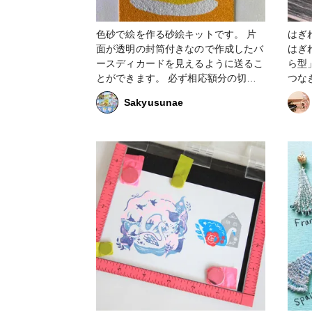
色砂で絵を作る砂絵キットです。 片
はぎれ
面が透明の封筒付きなので作成したバ
はぎ
ースディカードを見えるように送るこ
ら型
とができます。 必ず相応額分の切手
つな
を貼ってください。 【中身】 ・ハガ
が、
Sakyusunae
キサイズの台紙1枚 約150mm x 約
で簡
100mm ・色砂6色 ・上紙をめくるた
めの安全ピン ・片面が透明の封筒 写
真1枚目、右上の作品は出来上がりサ
ンプルのため商品には入っていませ
ん。また、デザインも変えています。
（オプションで色砂¥30/個、台紙
¥130/枚にて購入できます） 幼稚園の
お子様から作ることができますのでお
うちで作ってみてください。 返品返
金はできかねますのでご了承くださ
い。 ご不明点があればコメントをく
ださい。 #知育玩具 #知育おもちゃ
#砂絵 #色砂 #砂絵アート #おうち