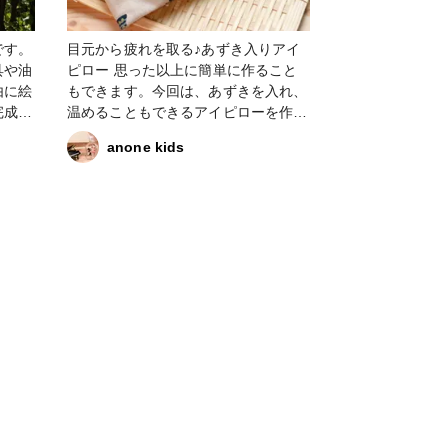
です。
目元から疲れを取る♪あずき入りアイ
具や油
ピロー 思った以上に簡単に作ること
由に絵
もできます。今回は、あずきを入れ、
完成さ
温めることもできるアイピローを作っ
てみました。
anone kids
のめ、
らいで
。 #