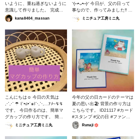
トします😊 #小物・雑貨 #バッ
いように、重ね過ぎないように
◝(⑅•ᴗ•⑅)◜ 今日が、父の日って
グ・ポーチ #エコバッグ #父の
意識して作りました。 完成し
事なので、作ってみました‼️ ミ
日 #ソーイング
てから、父の日っぽい要素が無
ドリガメが、父 ピンクガメ
kana8404_massan
ミニチュア工房ミニ丸
いことに気づきましたが、日頃
が、子供って感じです👨‍👧 #粘
の感謝を伝えるなら、これで良
土 #父の日
いかと開き直りました😂 サン
クスは、上手く収まらず、どの
位置にしようかかなり迷いまし
たが、たまたま引っかかったS
が面白いなあと思って、他のア
ルファベットも引っかける形に
して、何とか形になりました✨
今回、昔買ったものを結構使用
しているので、使用したアイテ
ム欄には全て紹介出来ませんで
こんにちは☺ 今日の天気は
今年の父の日カードのテーマは
したので、載せられなかったア
⋰⋰ ☂ ꒰´•௰•`๑꒱⋱⋱…ｱﾒ~↯↯
夏の思い出🏖 背景の作り方は
イテムを記載しておきます。
です。 今日作るのは、簡単マ
こちらです。 ID21117 #カード
土台の #marikobrown さんの
グカップの作り方です。 簡単
#スタンプ #父の日 #ファンれ
黒のカードセットに、昔、購入
ミニチュアカップ❣️ 明日が父の
ぽ_クロップパーティー #ペー
ミニチュア工房ミニ丸
Runaji
した、#averyelle のpetal plate
日なので、カップに父の日って
パークラフト
die で、#pinkfleshstudio の
描くのもいいかも💡 レシピ付