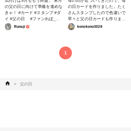
気付けば5月ももう終盤。 来月
母の日が近づいてきたので、母
の父の日に向けて準備を進めな
の日カードを作りました。たく
きゃ！ #カード #スタンプ #ダ
さんスタンプしたので色違いで
イ #父の日 #ファンれぽ_ク
早々と父の日カードも作りまし
ロップパーティー
た💌 #カード #スタンプ #ダイ
Runaji
konokono3028
#母の日 #父の日 #ファンれぽ_
クロップパーティー #ファンれ
ぽ_クロップパーティー
1
＞
父の日