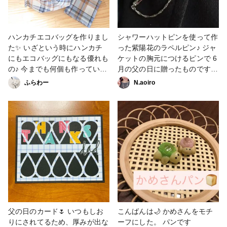
ハンカチエコバッグを作りまし
シャワーハットピンを使って作
た✨ いざという時にハンカチ
った紫陽花のラペルピン♪ ジャ
にもエコバッグにもなる優れも
ケットの胸元につけるピンで 6
の♪ 今までも何個も作っていて
月の父の日に贈ったものです🎁
ロックミシンで巻きロックして
チェーンと雨の雫をイメージし
ふらわー
N.aoiro
いたのですが、今回はミシンの
たチャームは つけ外し可能で
三つ巻き押さえを使ってみまし
す。 #レジン #ワイヤー #アク
た。 実は三つ巻き押さえが苦
セサリー部 #フラワー #父の日
手でして、、巻けなかったり巻
きすぎたり、今回もかなり苦戦
しました😅 何度もほどいてよ
うやく完成💕 生地や手の位置
などコツを掴めばすごく便利な
押さえなので、使いこなせるよ
うになりたい！ 大分分かって
きたので、練習あるのみと思っ
て、今後も練習続けたいと思い
父の日のカード🌷 いつもしお
こんばんは🌙 かめさんをモチ
ます❗ これは父の日にプレゼン
りにされてるため、厚みが出な
ーフにした。 パンです