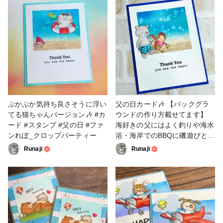
simple and sweet のペーパー
き❣️👏( ˘ω˘ ) #ミニチュア #父
をダイカットしたものを重ね、
の日 #粘土
スタンプは#アメリカンクラフ
ト のTHANKSのウッドスタン
プと、#ケリーパーキー の
family を使用しました。
#cpjapan #クロップパーティ
ー #カード #父の日
ぷかぷか気持ち良さそうに浮い
父の日カード🎶 【バックグラ
てる猫ちゃんバージョン🎶 #カ
ウンドの作り方載せてます】
ード #スタンプ #父の日 #ファ
海好きの父にはよく釣りや海水
ンれぽ_クロップパーティー
浴・海岸でのBBQに磯遊びと海
にいっぱい連れて行ってもらい
Runaji
Runaji
ました(逆に山はほぼ皆無)🏖
なので思い出の写真っぽい雰囲
気に仕上げました😊 砂浜には
その名の通りsandというヒー
トエンボスパウダーを使ってア
クセントにしています。 #カー
ド #スタンプ #父の日 #ファン