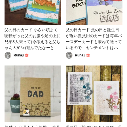
れぽ_クロップパーティー #ペ
ーパークラフト
父の日のカード 小さい頃よく
父の日カード 父の日と誕生日
寝転がった父のお腹や足の上に
が近い義父用のカードは毎年バ
兄弟3人乗って(今考えると父ち
ースデーカードも兼ねて送って
ゃん大変💦)遊んでたなーと思
いるので、センチメントはハッ
い出しながら作りました🎶 #カ
ピーバースデーになってます。
Runaji
Runaji
ード #スタンプ #ダイ #父の日
#カード #スタンプ #父の日 #
#ファンれぽ_クロップパーテ
ファンれぽ_クロップパーティ
ィー
ー