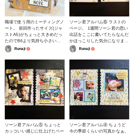
職場で使う用のミーティングノ
ソーン君アルバム⑥ ラストの
ート。 前回作ったサイズ(ジャ
ページ。 1週間ソーン君の思い
ストA5)がちょっと大きめだっ
出話をここに書いてたらなんだ
たのでB6より気持ち小さいサ
かほっこりした気分になりまし
イズで作りました。 中身のペ
た😊 アルバム作ってる最中も
Runaji
Runaji
ージも最近買った万年筆を使い
作り終わった後も見返したりし
たいなと思ったので、万年筆イ
て楽しめるので、うちのわんこ
ンクでも裏抜けしない＆5mm
たちのアルバムもちょっと作っ
方眼のペーパーを探してセット
てみようかな🎶 #zutter
しています。 サイズも表紙も
#binditall #リング式製本機 #手
中身のページも全て自分好みに
作りアルバム #スクラップブッ
できるのが嬉しいですね❤️ #ス
キング #スタンプ #ダイ #ファ
タンプ #zutter #binditall #リン
ンれぽ_クロップパーティー
グ式製本機 #手作りノート #フ
ァンれぽ_クロップパーティー
ソーン君アルバム⑤ ちょっと
ソーン君アルバム④ ちょうど
カッコいい感じに仕上げたペー
今の季節くらいの写真かなぁ。