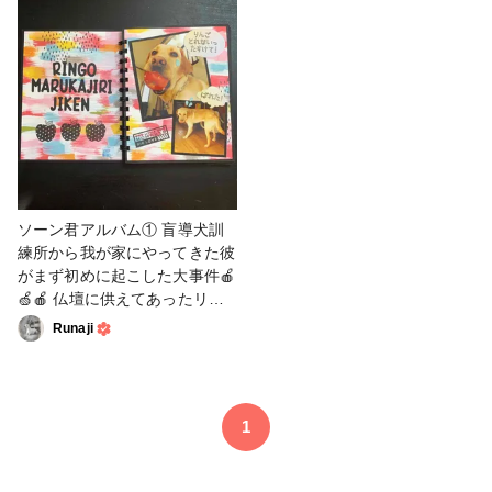
理でしょ😂と思いつつかぶせ
心。本人もまんざらじゃない様
ると…かろうじて顔が…入った
子でライオンになりきったまま
のか？的状態でほら似合うでし
ロッキングチェアーで爆睡する
ょ！のドヤ顔！ 右の写真は巨
というおっさんぶりを発揮して
大なプーさんのぬいぐるみから
くれました🤣 (その寝方、犬と
奪い取ったハチミツポット🍯
してどーなの？？) #zutter
長い事お気に入りでいつも仰向
#binditall #リング式製本機 #手
けで大事そうに抱えて幸せ満喫
作りアルバム #スクラップブッ
していました❤️ #zutter
キング #スタンプ #ダイ #ファ
#binditall #リング式製本機 #手
ンれぽ_クロップパーティー
ソーン君アルバム① 盲導犬訓
作りアルバム #スクラップブッ
練所から我が家にやってきた彼
キング #スタンプ #ダイ #ファ
がまず初めに起こした大事件🍎
ンれぽ_クロップパーティー
🍏🍎 仏壇に供えてあったリン
ゴを丸かじりして上下の犬歯に
Runaji
ミラクルフィット✨ 本人はこ
っそり食べるつもりだったろう
にリンゴが抜けなくなりキュン
キュン鳴いて困ってるところを
1
父が発見！ どうにもこうにも
はずれないので最終的に果物ナ
イフで口を傷つけないようにじ