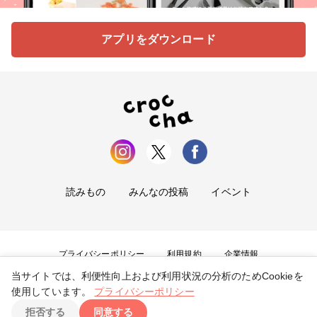
アプリをダウンロード
読みもの
みんなの投稿
イベント
プライバシーポリシー
利用規約
企業情報
当サイトでは、利便性向上および利用状況の分析のためCookieを
お問い合わせ
使用しています。
プライバシーポリシー
拒否する
同意する
Copyright ©
2026
tryangle Co., Ltd. All Rights Reserved.