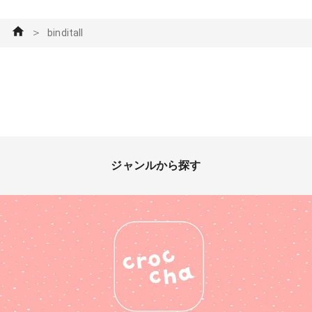
わじわリンゴを削りながら半分
に割って救出！ 盲導犬協会の
＞
binditall
訓練士さん曰く、お腹が丈夫で
はないので盲導犬には向いてい
ない子だったんです…と説明を
受けたそうだが、多分食い意地
がはってたんだろうな…(実際
実家で暮らしてお腹壊すことな
かったし・笑)と家族の意見が
満場一致🤣 本当に賢くてお利
口さんだったけど、この後も食
ジャンルから探す
べ物に関しては何度か大事件を
引き起こすソーン君の1ページ
目になりました。 #zutter
#binditall #リング式製本機 #手
作りアルバム #スクラップブッ
キング #スタンプ #ダイ #ファ
ンれぽ_クロップパーティー #
ペーパークラフト