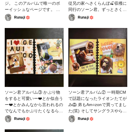
ジ。 このアルバムで唯一のボ
従兄の家へさくらんぼ🍒収穫に
ーイッシュなページです。 レ
同行のソーン君。ずっとさくら
イバンのサングラスが似合う🕶
んぼが落ちてくるのを首を長ー
Runaji
Runaji
#zutter #binditall #リング式製
くして待ってました。 #zutter
本機 #手作りアルバム #スクラ
#binditall #リング式製本機 #手
ップブッキング #スタンプ #ダ
作りアルバム #スクラップブッ
イ #ファンれぽ_クロップパー
キング #スタンプ #ダイ #ファ
ティー
ンれぽ_クロップパーティー
ソーン君アルバム③ かぶり物
ソーン君アルバム② 一時期CM
をすると可愛いー❤️とか似合う
で話題になったライオンたてが
ー❤️とかみんなから言われるの
み🦁 弟もAm○zonで買ってまし
でなんでもかぶりたくなるらし
た(笑) そしてサングラスやら小
く、我が家のワンコ(小型犬)の
物も出してファッションショー
Runaji
Runaji
洋服もそれ僕も着れますよ？的
(？)も始まる🤣 想像以上にライ
な顔で見てくるので、いやー無
オンになるのねー✨と一同感