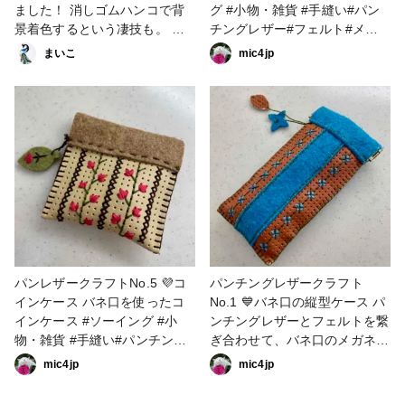
ました！ 消しゴムハンコで背
グ #小物・雑貨 #手縫い#パン
景着色するという凄技も。 心
チングレザー#フェルト#メッ
斎橋なので交通の便も良く行き
シュレザー#リボン刺繍
まいこ
mic4jp
やすいです🙌✨ #カード #刺繍
#リボン刺繍 #消しゴムはんこ
#ペーパークラフト #クリアス
タンプ #リキッドパール
パンレザークラフトNo.5 💜コ
パンチングレザークラフト
インケース バネ口を使ったコ
No.1 💙バネ口の縦型ケース パ
インケース #ソーイング #小
ンチングレザーとフェルトを繋
物・雑貨 #手縫い#パンチング
ぎ合わせて、バネ口のメガネケ
レザー#フェルト#メッシュレ
ースに仕立てました🕶 パンチ
mic4jp
mic4jp
ザー#リボン刺繍
ングレザーもフェルトも布端切
りっぱなしでいいから簡単ラク