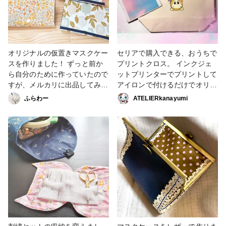
②内側はポリエステルの撥水加
工生地で、ウェットティッシュ
などで汚れを落としたり除菌が
しやすい！ ③予備の不織布マ
スクが入れられて、内生地がツ
オリジナルの仮置きマスクケー
セリアで購入できる、おうちで
ルツルしてるので出し入れがし
スを作りました！ ずっと前か
プリントクロス。 インクジェ
やすい！ ④プラスチックスナ
ら自分のために作っていたので
ットプリンターでプリントして
ップ(カジテックさんの丈夫な
すが、メルカリに出品してみた
アイロンで付けるだけでオリジ
ボタン♪)でケースが開かずカバ
ら売れたので、新柄を追加しま
ナルの作品が制作できます。
ふらわー
ATELIERkanayumi
ンの中でもスッキリ！ ⑤予備
した✨ 私のこだわりは三つ折
こちらも ID22816 のプラバン
マスクと仮置きマスクが分かり
り！！！ 三つ折りにすること
同様にアプリで子供に描いても
やすい！ ⑥見た目がオシャ
で、口元と別々でゴムを収納で
らった絵と、綺麗な色の空の写
レ！ などです😊 さて、私のこ
き、カバンの中でもゴムが絡ま
真をプリントして、 トートバ
だわりに共感していただける方
ず、机の上に置いてもゴムも清
ッグとティッシュケースを作り
は現れるかな？ 居なさそうな
潔なんです♪ もう一種類販売予
ました。 色も綺麗にプリント
らそっと消すかも😂良かった
定のマスクケースがあるので、
されて可愛い作品になりました
らまたメルカリ覗きにきて下さ
また完成したら投稿します♪ #
😊 #プリントクロス #イラスト
い❤️ #ソーイング #マスクケー
ソーイング #マスクケース #メ
プリント #トートバッグ #ティ
ス #マスク入れ #オリジナル
ルカリ #販売中 #ファンれぽ
ッシュケース #マスクケース #
_Tokaiグループ
その他