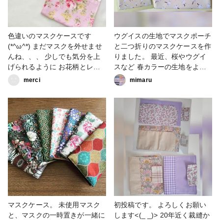
色違いのマスクケースです
ウグイスの生地でマスクポーチ
(*^ω^*) まだマスクを外せませ
と二つ折りのマスクケースを作
んね、、、 少しでも気分を上
りました。 最近、桜やウグイ
げられるように お花柄とレー
スなど 春カラーの生地をよく
ス生地で可愛く作りました♪ #
見かけます😌🌸 #小物・雑貨 #
merci
mimaru
販売中 #小物・雑貨 #マスクケ
マスクケース #仮置きマスクケ
ース
ース #春
マスクケース。 未使用マスク
初投稿です。 よろしくお願い
と、マスクの一時置きが一緒に
します<(_ _)> 20年近く裁縫か