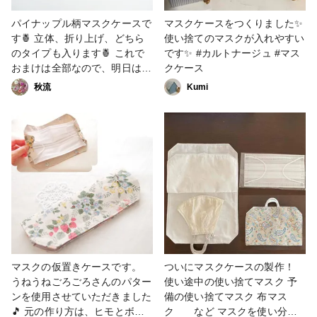
パイナップル柄マスクケースで
マスクケースをつくりました✨
す🍍 立体、折り上げ、どちら
使い捨てのマスクが入れやすい
のタイプも入ります🍍 これで
です✨ #カルトナージュ #マス
おまけは全部なので、明日はい
クケース
よいよ「本体」を投稿します🍍
秋流
Kumi
#2021新春投稿キャンペーン #
マスクケース #パイナップル
マスクの仮置きケースです。
ついにマスクケースの製作！
うねうねごろごろさんのパター
使い途中の使い捨てマスク 予
ンを使用させていただきました
備の使い捨てマスク 布マス
🎵 元の作り方は、ヒモとボタ
ク など マスクを使い分け