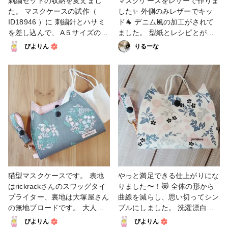
刺繍セットの収納を変えまし
マスクケースをレザーで作りま
た。 マスクケースの試作（
した✨ 外側のみレザーでキッ
ID18946 ）に 刺繍針とハサミ
ド🐐 デニム風の加工がされて
を差し込んで、 A５サイズのマ
ました。 型紙とレシピとがま
ルチポーチ（ ID20703 ）に チ
口はハマラボさん 布で作るレ
ぴよりん
りるーな
ャコペンと糸と12cm枠を ぎゅ
シピなのでちょっとアレンジし
うぎゅうに詰めてあります。
て作成😷 端の始末をしないで
持ち歩けたらいいな〜と コン
リボンで 包んでから手縫い🪡
パクトにまとめてみましたが、
先に開けた穴が見えにくかった
糸をズラッと広げないと作業が
り 厚みが出過ぎたりで 初めて
できないので、 持ち歩くこと
のがま口な事もあり四苦八苦💦
はないかもしれません…😅 マ
💦 同じ口金を幾つか購入して
スクケースの内側に キルト芯
あるので 改善策を練ってか
(これも端材です)を安全ピンで
ら、また作ろうと思います👍 #
留めたら、 超簡単にニードル
レザークラフト #マスクケース
ケースができました♥ 時間があ
るときに縫い付けよう〜と思っ
猫型マスクケースです。 表地
やっと満足できる仕上がりにな
て、 そのままになっていま
はrickrackさんのスワッグタイ
りました〜！😻 全体の形から
す…🤤 ポーチは大きめサイズ
プライター、裏地は大塚屋さん
曲線を減らし、思い切ってシン
に作り直そうかな🤔 時間があ
の無地ブロードです。 大人向
プルにしました。 洗濯漂白し
るときに…(笑) #布の作品コン
けのアイテムなので、落ち着い
やすいように、カシメではなく
ぴよりん
ぴよりん
テスト #ファンれぽ_大塚屋ネ