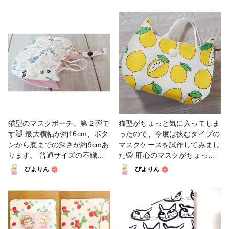
た雰囲気になるように生地を選
リボン＋Ｄカンに変更しまし
ットショップ #バッグ・ポーチ
びました。 白✕ピンク、紺✕ピ
た。 意図せずですが、ストラ
#マルチポーチ #マスクケース
ンクの組み合わせも好きです
ップが尻尾のような位置になり
#収納 #再利用 #1日1投稿部 #
が、グレー✕ピンクも好きなの
ました✨ サテンリボンに手縫
ソーイング
です😊 #小物・雑貨 #猫 #マス
い糸（黒）で刺繍をして、手作
クケース #マスクポーチ #ファ
りのタグも付けてみました😀
ンれぽ_大塚屋ネットショップ
綾テープやブロードの端切れな
ど色々な素材に、消しゴムはん
こ、ステンシルなど、タグ作り
も試しましたが… デコレクシ
ョンズさんのこの素敵生地には
1cm幅のサテンリボンが一番し
猫型のマスクポーチ、第２弾で
猫型がちょっと気に入ってしま
っくりきました😊 細リボンに
す😽 最大横幅が約16cm、ボタ
ったので、今度は挟むタイプの
手で刺繍していくのは大変です
ンから底までの深さが約9cmあ
マスクケースを試作してみまし
が、楽しくもあるので、もうち
ります。 普通サイズの不織布
た😸 肝心のマスクがちょっと
ょっと続けてみます😁 #小物・
マスクを二つ折りで収納できま
はみ出してしまうので、また型
ぴよりん
ぴよりん
雑貨 #マスクケース #猫 #ファ
す。 底部分を少し繋いで、小
紙を直します😅 #マスクケース
ンれぽ_大塚屋ネットショップ
物を入れることもできるように
#小物・雑貨 #猫 #レモン
#ソーイング
してみました。 食事中など鞄
などにも下げられるように、共
布でストラップも作りました。