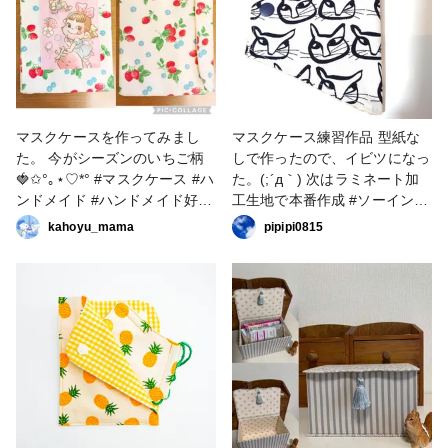
しかし、うーん💦 猫の顔にし
ては、ほっぺや顎がカクカクし
てるのが気になります💦 裏地
の縫い付けもうまくできなく
て、やっぱりフカフカしてシワ
シワです😅 また直します！ #
小物・雑貨 #マスクケース #マ
マスクケースを作ってみまし
マスクケース練習作品 型紙な
スクポーチ #猫 #ファンれぽ_
た。 今がシーズンのいちご柄
しで作ったので、イビツになっ
大塚屋ネットショップ #ソーイ
🍓✩°｡⋆♡*° #マスクケース #ハ
た。(;´д｀) 次はラミネート加
ング
ンドメイド #ハンドメイド好き
工生地で本番作成 #ソーイング
#手作りマスク #ファンれぽ
#マスクケース
kahoyu_mama
pipipi0815
_Tokaiグループ