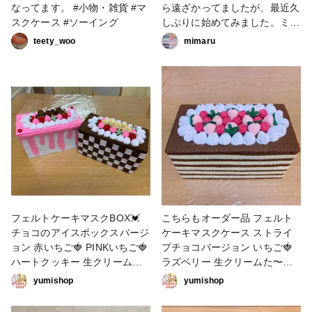
なってます。 #小物・雑貨 #マ
ら遠ざかってましたが、最近久
スクケース #ソーイング
しぶりに始めてみました。ミシ
ンもなかなか使いこなせず、こ
teety_woo
mimaru
のマスクケース1枚仕上げるの
にも、3～4時間くらいかかっ
てしまう...しかもサイズが非対
称であります(^-^; のんびりマ
イペースで縫っていきます🧵 #
はじめての投稿 #小物・雑貨 #
マスクケース #仮置きマスクケ
ース #ソーイング
フェルトケーキマスクBOX💓
こちらもオーダー品 フェルト
チョコのアイスボックスバージ
ケーキマスクケース ストライ
ョン 赤いちご🍓 PINKいちご🍓
プチョコバージョン いちご🍓
ハートクッキー 生クリームた
ラズベリー 生クリームた〜ぷ
っぷり いちごソースたらりん
り こんな豪華なマスクケース
yumishop
yumishop
バージョン 赤いちご🍓 PINKい
がお部屋に有ったらテンション
ちご🍓 チョコクッキー 生クリ
上がりまくりだよね‼️ #小物・