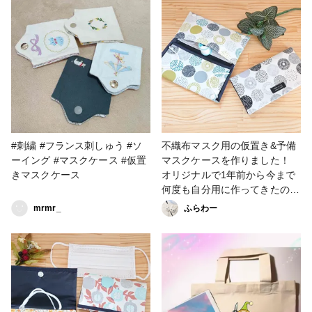
ームたっぷり マスクBOXだけ
雑貨 #フェルト #マスクケース
ど、、何入れでも使えるよ 例
#豪華過ぎ #食べちゃいたい #
えば化粧品入れたりお子様のお
もちゃ入れたり宝物入れたり‼️
何を入れるかはあなた次第で~
す🤔 #フェルト #マスクケース
#フェイクケーキ
#刺繍 #フランス刺しゅう #ソ
不織布マスク用の仮置き&予備
ーイング #マスクケース #仮置
マスクケースを作りました！
きマスクケース
オリジナルで1年前から今まで
何度も自分用に作ってきたので
すが、使いやすくてオススメな
mrmr_
ふらわー
んです♪ 試作を重ね、ようやく
販売できる形になったのでメル
カリに出品してみました！ こ
だわりポイントは沢山あって、
①不織布マスクを折らずに、口
元と分けて耳ゴムを収納でき
る！(さりげなく段がついてる)