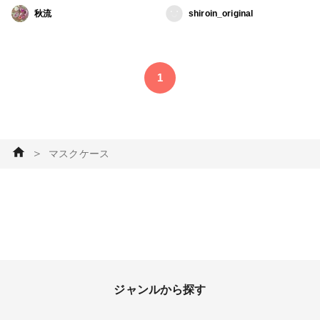
ンでとめていますが、 スナッ
ている方が使いやすいように考
秋流
shiroin_original
プボタンにしてみました💠 本
案しました！ 大きさは使い捨
当は、小さなマグネットを仕込
てマスクが横にすっぽり入るよ
みたかったのですが、断念…
うに大きめで 縦14センチ×横
表から見えないのと、留めごご
20センチ #マスクケースカバー
1
ちで、縫い留めるタイプのスナ
#マスクケース #ハンドメイド
ップボタンにしました✨ #マス
#布マスク #マスク #手作り
ク仮置き #マスクケース #スナ
マスク #ソーイング #バック・
ップボタン
ポーチ
＞
マスクケース
ジャンルから探す