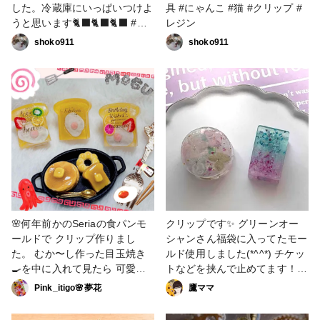
リップ #鬼滅の刃バレンタイン
した。冷蔵庫にいっぱいつけよ
具 #にゃんこ #猫 #クリップ #
ホワイトデー2026 #液体ラメ #
うと思います🐈‍⬛🐈‍⬛🐈‍⬛ #小
レジン
ラメパウダー
物・雑貨 #猫 #にゃんこ #
shoko911
shoko911
クリップ #文房具
🌸何年前かのSeriaの食パンモ
クリップです✨️ グリーンオー
ールドで クリップ作りまし
シャンさん福袋に入ってたモー
た。 むか〜し作った目玉焼き
ルド使用しました(*^^*) チケッ
🍳を中に入れて見たら 可愛い
トなどを挟んで止めてます！
♡(＊ˊ艸ˋ)♬* こまりカラーのミ
文具も作れるのは良いですね😊
Pink_itigo🌸夢花
鷹ママ
モザを使用しました𖤣𖥧𖥣｡𖤣𖥧𖥣｡ #
#作家のためのレジン大賞2024
作家のためのレジン大賞2024
#小物・雑貨 #文具 #クリップ