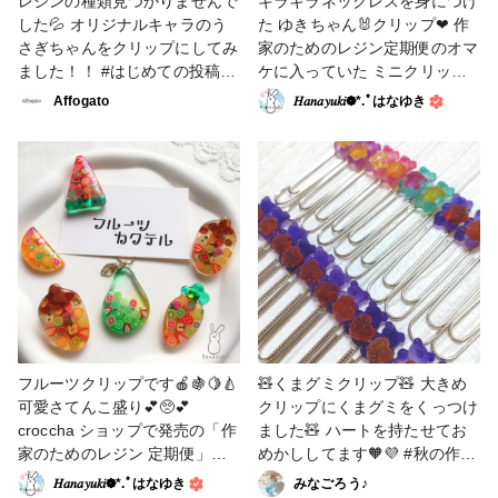
レジンの種類見つかりませんで
キラキラネックレスを身につけ
した💦 オリジナルキャラのう
た ゆきちゃん🐰クリップ❤ 作
さぎちゃんをクリップにしてみ
家のためのレジン定期便のオマ
ました！！ #はじめての投稿 #
ケに入っていた ミニクリップ
レジン #クリップ #小物・雑貨
を使って作りました🎶 作り方
Affogato
𝐻𝑎𝑛𝑎𝑦𝑢𝑘𝑖❁⃘*.ﾟはなゆき
欄に写真を添付しています📸
下準備したお花の謎が‼️‪𐤔 是非
そちらもご覧ください(⋆ᴗ͈ˬᴗ͈)” #
アクセサリー部 #小物・雑貨 #
クリップ #うさぎ
フルーツクリップです🍎🍇🍋🍐
🧸くまグミクリップ🧸 大きめ
可愛さてんこ盛り💕🥺💕
クリップにくまグミをくっつけ
croccha ショップで発売の「作
ました🧸 ハートを持たせてお
家のためのレジン 定期便」の
めかししてます🧡💜 #秋の作品
ご案内です✨ 10月のおまけを
コンテスト2022 #クリップ
𝐻𝑎𝑛𝑎𝑦𝑢𝑘𝑖❁⃘*.ﾟはなゆき
みなごろう♪