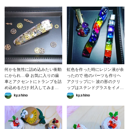
担当しました🤗🎶 おまけを使
ったフルーツクリップの作り方
動画を、crocchaさんの
YouTubeチャンネルで公開中！
カラフルで可愛いので是非ご覧
ください🍊🍇🍉🍐 ↓↓↓ 動画の最
後に可愛いアレンジを潜ませて
います🤭🤫💕 作り方欄に写真
でご案内を載せています！こち
らも是非ご覧ください(｡
ᵕᴗᵕ｡)*.+ﾟ #アクセサリー部 #ク
リップ #フルーツ #作家のため
何かを無性に詰め込みたい衝動
虹色を作った時にレジン液が余
のレジン
にかられ…😅 お気に入りの歯
ったので 他のパーツも作りヘ
車とアクセントにトランプを詰
アクリップに✨ 波の形のクリ
め込めるだけ 封入してみまし
ップはステンドグラスをイメー
た😅 #レジン #歯車 #トランプ
ジして 作ってみました😁 #レ
ky.shino
ky.shino
#ヘアアクセサリー #クリップ
ジン #ヘアアクセサリー #クリ
#アクセサリー部 #レジン作品
ップ #レジン作品コンテスト
コンテスト2022
2022