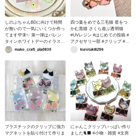
しのぶちゃんBDに向けて時間
四つ葉をめでる三毛猫 星をつ
が無いので一気にいくつか作っ
かむ黒猫 さくら遊ぶ透明猫
てます💜🦋✨ 第一弾はバレン
#UVレジン #はじめての投稿 #
タインホワイトデーのイラスト
アクセサリー部 #クリップ #ク
より。昨年に引き続きクッキー
ロコちゃんレシピ
mako_craft_pla0830
kurotuki8296
わんこ🐶が可愛い😍💕💕 今年
はキャラが等身なのでわんこの
可愛さ増し増し❣️わんこ単体は
クリップにしました。裏にマグ
ネットシートを貼ると冷蔵庫な
どに付けてメモクリップになり
ます😉 福袋のラメパウダーの
パープル系3色を使って髪の毛
のアクセントなどに💜✨裏はホ
ワイトレジンに液体ラメのオー
ロラパープルを少し混ぜて背景
がふんわりキラキラになりまし
プラスチックのクリップに強力
にゃんこクリップいっぱい作り
た😊✨ #croccha福袋2026 #ク
マグネットを貼り付けて作りま
ました🐈‍⬛ #小物・雑貨 #文房