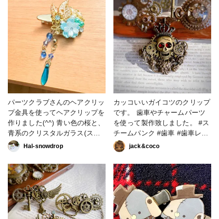
#クリップ #こまりカラー #こ
まりっこ
パーツクラブさんのヘアクリッ
カッコいいガイコツのクリップ
プ金具を使ってヘアクリップを
です。 歯車やチャームパーツ
作りました(^^) 青い色の桜と、
を使って製作致しました。 #ス
青系のクリスタルガラス(スワ
チームパンク #歯車 #歯車レジ
ロフスキー) ダガービーズを繋
ン #steampunk
Hal-snowdrop
jack&coco
いで、ゆらゆら揺れるようにし
#steampunkstyle
ています。 #アクセサリー部 #
#steampunkart #歯車ペンダン
ヘアアクセサリー #クリップ
ト #スチームパンクアクセサリ
ー #クリップ #パーツ