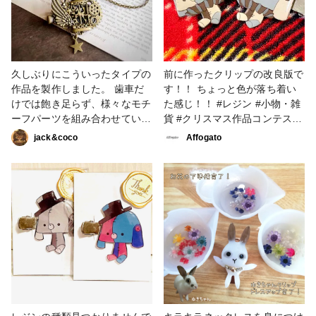
久しぶりにこういったタイプの
前に作ったクリップの改良版で
作品を製作しました。 歯車だ
す！！ ちょっと色が落ち着い
けでは飽き足らず、様々なモチ
た感じ！！ #レジン #小物・雑
ーフパーツを組み合わせていま
貨 #クリスマス作品コンテスト
す。 クリップタイプですので
2022 #うさぎ #ツギハギ #クリ
jack&coco
Affogato
ブローチのように服や帽子、髪
ップ
などにも幅広く使えます。 #ス
チームパンク #歯車 #歯車レジ
ン #steampunk
#steampunkstyle
#steampunkart #歯車ペンダン
ト #スチームパンクアクセサリ
ー #クリップ #パーツ #アク
セサリー部 #ヘアアクセサリー
#ブローチ