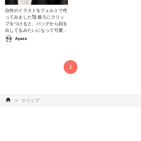
自作のイラストをフェルトで作
ってみました🥰 後ろにクリッ
プをつけると、バッグから顔を
出してるみたいになって可愛い
です(*ˊᵕˋ*) #フェルト#クリップ
Ayase
1
＞
クリップ