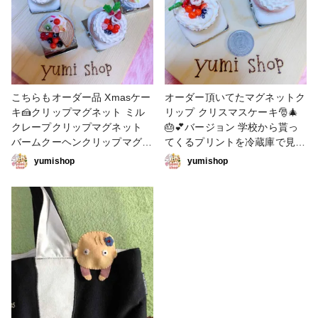
こちらもオーダー品 Xmasケー
オーダー頂いてたマグネットク
キ🍰クリップマグネット ミル
リップ クリスマスケーキ🎅🎄
クレープクリップマグネット
🎂💕バージョン 学校から貰っ
バームクーヘンクリップマグネ
てくるプリントを冷蔵庫で見や
ット ミルクレープとバームク
すくしたいから作って欲しいと
yumishop
yumishop
ーヘンにはフルーツ🍇🍓🍑🍉た
オーダーが、、、 強力マグネ
っぷり乗せてみました。 作っ
ットだから結構はさめるよ。 #
てるといつもデザート食べたく
ミニチュア #粘土 #クリスマス
なるんだよなぁ🍴 #粘土 #ミニ
#フェイクケーキ #マグネット
チュア #小物・雑貨 #マグネッ
#クリップ
ト #クリップ