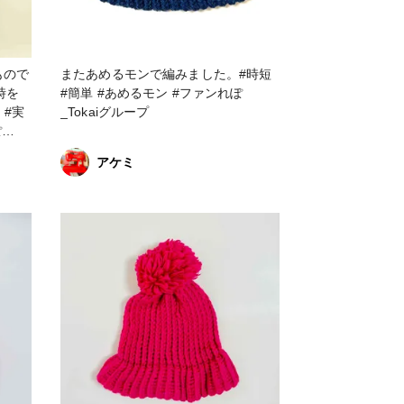
もので
またあめるモンで編みました。#時短
時を
#簡単 #あめるモン #ファンれぽ
 #実
_Tokaiグループ
アケミ