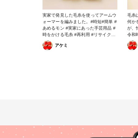
実家で発見した毛糸を使ってアームウ
毛糸
ォーマーを編みました。#時短#簡単 #
何か
あめるモン #実家にあった手芸用品 #
が、
時をかける毛糸 #再利用 #リサイクル
令和
#ファンれぽ_Tokaiグループ
下で
アケミ
サイクル #再利用 
用品
ンれぽ