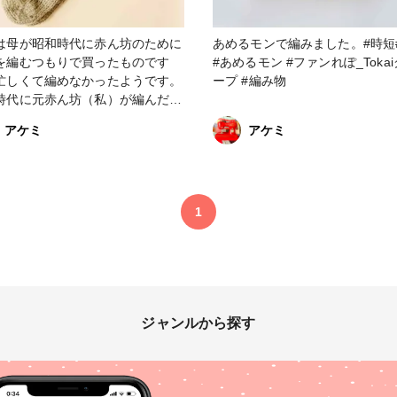
は母が昭和時代に赤ん坊のために
あめるモンで編みました。#時短
を編むつもりで買ったものです
#あめるモン #ファンれぽ_Toka
忙しくて編めなかったようです。
ープ #編み物
時代に元赤ん坊（私）が編んだ靴
す。#時短 #簡単 #あめるモン#リ
アケミ
アケミ
#実家にあった手芸
 #時をかける毛糸 #編み物 #ファ
_Tokaiグループ
1
ジャンルから探す