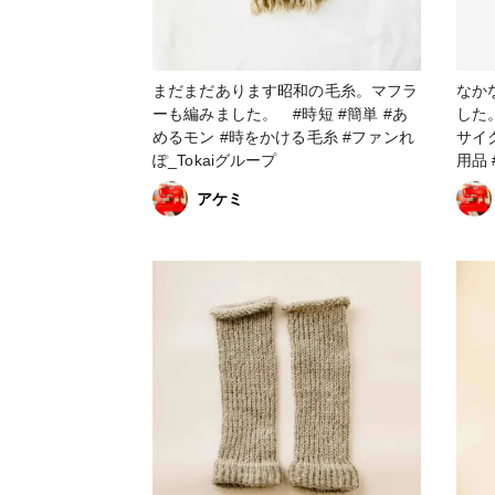
まだまだあります昭和の毛糸。マフラ
なか
ーも編みました。 #時短 #簡単 #あ
した。
めるモン #時をかける毛糸 #ファンれ
サイ
ぽ_Tokaiグループ
アケミ