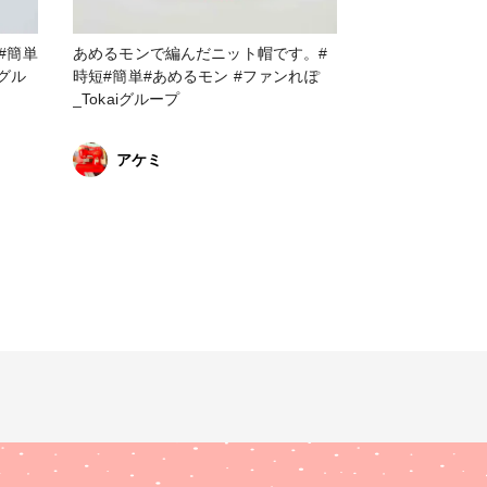
#簡単
あめるモンで編んだニット帽です。#
iグル
時短#簡単#あめるモン #ファンれぽ
_Tokaiグループ
アケミ