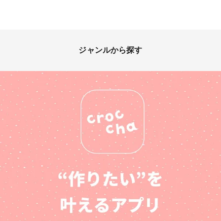
表地:綿生地 裏地:綿生地、芯地
その他、注意事項： 即購入OK
です！ 1つ1つ丁寧に気持ちを
込めてお作りしますが、あくま
で素人の趣味範囲ですので、歪
ジャンルから探す
みや糸の始末など至らない所も
あるかと思います。 ハンドメ
イドにご理解頂ける方のご購入
をお願い致します。 #ピーナッ
ツ #スマホポーチ #手提げポー
チ #ポーチ #SNOOPY #ハンド
メイド #北欧 #PEANUTS #ス
マホ入れ #スマホ #スヌーピー
#バッグ・ポーチ #販売中 #ラ
クマ #PayPayフリマ販売中