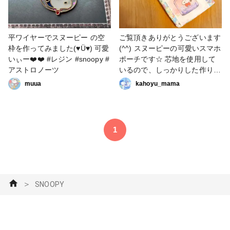
平ワイヤーでスヌーピー の空
ご覧頂きありがとうございます
枠を作ってみました(♥Ü♥) 可愛
(^^) スヌーピーの可愛いスマホ
いぃー❤️❤️ #レジン #snoopy #
ポーチです☆ 芯地を使用して
アストロノーツ
いるので、しっかりした作りに
なっています(^-^) サイズ 【本
muua
kahoyu_mama
体】 縦20cm×横13.5cm 【手持
ち紐】 長さ約30cm×幅1cm
iphone7と8のケース付きはす
っぽり入ります。
1
GalaxyNote10+（縦16.2cm×横
7.7cm×厚み0.8cm）までの大
きさのスマホでしたら、収納可
能です。 小銭入れやエコバッ
グを入れて、身軽に買い物に行
＞
SNOOPY
くことも出来ますよ(^^) ポケッ
トも付いており、携帯用アルコ
ールボトルも入ります。 手持
ち紐は取外し可能です。 生地