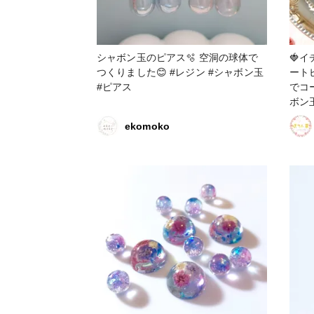
シャボン玉のピアス🫧 空洞の球体で
🍓
つくりました😊 #レジン #シャボン玉
ートピアス👼
#ピアス
でコ
ボン
せた
ekomoko
ス🎐 お花のビーズを天使の羽に見立
てて
(*˘︶˘*).｡*
き、
ております✨
スト #アクセサリー部 #ピアス #UVレ
ジン #いちご 