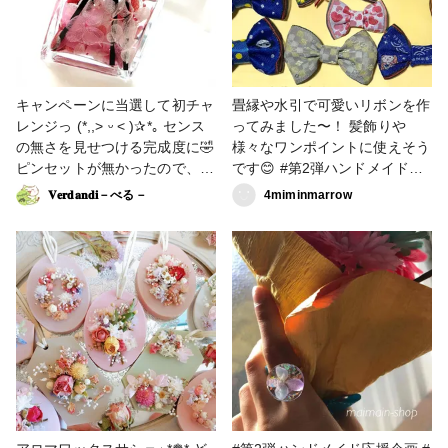
ト #ハーバリウム #crocchaさ
ター応募に当選させていただき
ホビーショー #ハンドメイド応
んありがとうございます
ありがとう御座いました。 #ハ
援企画 #リードディフィーザー
ンドメイド応援企画 #ハーバリ
#その他のハンドメイド
ウムボールペン #その他のハン
ドメイド
キャンペーンに当選して初チャ
畳縁や水引で可愛いリボンを作
レンジっ (*,,˃ ᵕ ˂ )✰*｡ センス
ってみました〜！ 髪飾りや
の無さを見せつける完成度に🤣
様々なワンポイントに使えそう
ピンセットが無かったので、
です😊 #第2弾ハンドメイド応
最後に立てる棒でチョイチョイ
援企画 #ハンドメイド応援企画
𝐕𝐞𝐫𝐝𝐚𝐧𝐝𝐢－べる－
4miminmarrow
やりました‪ ✌︎('ω')✌︎ 小さく切
ったからお花がゆらゆら揺れ
て、 桜のよい香りで癒されて
おります。 ❇私に届いたのは
桜バージョンでした。 オイル
を入れるときは慎重になりすぎ
ると 外側にも伝ってきてしま
うので、 ある程度の思い切り
は必要です。グイッと！ #はじ
めての投稿 #どこでもホビーシ
ョー #ハンドメイド応援企画 #
ホビーショー残念企画 #アレン