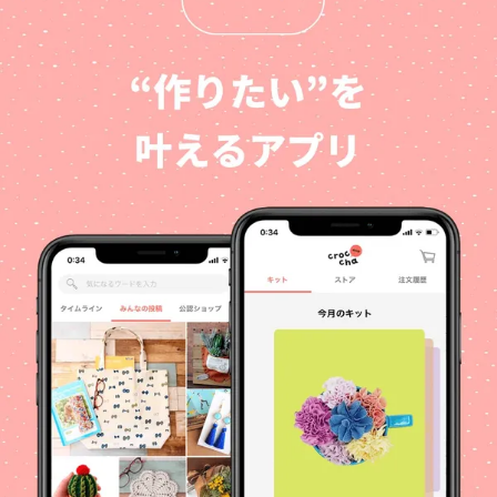
@crocchaをフォローしてくだ
さい 3.4月29日のcroccha公式
アカウントの投稿に応募する旨
のコメントをお願いします。
詳しくはショップ（カートマー
ク）の「モニター」をご覧くだ
さい！ 応募期間は5/5までとな
ります。皆様のご応募お待ちし
ております✨ #ホビーショー残
念企画 #ハンドメイド応援企画
#どこでもホビーショー #その
他のハンドメイド