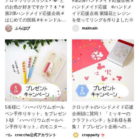
アロマワックスサシェ⋆*❁* ど
#第2弾ハンドメイド応援企画 #
ジメント #インテリア #簡単
のお色が好きですか？？🌷.* #
ハンドメイド応援 #ハンドメ
第2弾ハンドメイド応援企画 #
イド応援企画 紫陽花とレジン
はじめての投稿 #キャンドル #
を使ってリングを作りました💠
ハンドメイド応援企画 #アロマ
ふらはぴ
maimain
ワックスサシェ #サシェ #ハン
ドメイド好き
5名様に「ハーバリウムボール
クロッチャのハンドメイド応援
ペン手作りキット」をプレゼン
企画🙌に賛同！ 「ミッキーの
ト🙌 「ハーバリウムボールペ
クラフトパンチ」を2名様を募
ン手作りキット」のモニター5
集！ 🚩プレゼント企画への応
名様を募集！ ハーバリウムボ
募方法 ・アプリ「croccha」を
croccha公式アカウント
cropparty