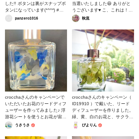
した!! ボタンは裏がスナップボ
当選いたしました😆 ありがと
タンになっています(*^^*) #第2
うございます♥️ こ、これは！
弾ハンドメイド応援企画 #ハン
想像以上に テンションあがり
panzero1016
秋流
ドメイド応援企画 #はじめての
ますね🎵 プリザーブトフラワ
投稿 #ファッション
ーの ラスカスの黄緑色の葉っ
ぱを 少しだけ足しました🌱 #
第2弾ハンドメイド応援企画 #
ハーバリウムボールペン #ホビ
ーショー残念企画 #ハンドメイ
ド応援企画 #どこでもホビーシ
ョー #ハーバリウム
crocchaさんのキャンペーンで
crocchaさんのキャンペーン（
いただいたお花のリードディフ
ID19910 ）で戴いた、リード
ューザーを作ってみました♪ 浮
ディフューザーを作りました。
游花シートを使うとお花が宙に
緑、黄、白のお花と、サクラの
浮かんだ感じになると知って早
香りのオイルがセットになって
うさうさ
ぴよりん
速挑戦！そして激しく後悔！！
いました。 ハーバリウム初体
シートが大きすぎて瓶に入れる
験ですが、楽しく作ることがで