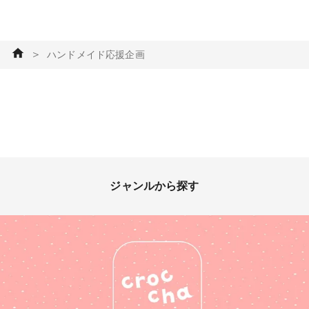
行います。気になるものに奮っ
ーバリウム
てご参加ください！いくつでも
参加可能です！ 10名様に「お
花のリードディフィーザー手作
＞
ハンドメイド応援企画
りキット」をプレゼント！
「お花のリードディフィーザー
手作りキット」を10名様にプ
レゼント致します。 是非、感
想や作った作品をSNSや
crocchaに投稿してみてくださ
い！ #どこでもホビーショー
#ハンドメイド応援企画で投稿
して盛り上げることにご協力お
ジャンルから探す
願いします。 🚩応募条件 ・日
本国内の方に限る ・ご自身の
SNSアカウント上で＃ハンドメ
イド応援企画#どこでもホビー
ショー で投稿にご協力頂ける
方（強制ではございません）
🚩モニターへの応募方法 1.ア
プリ「croccha」をダウンロー
ド。 2.croccha公式アカウント