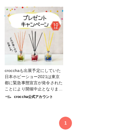
ールペン手作りキットを使用し
ダウンロード ・クロップパー
た作品を作って crocchaへ投稿
ティー（@cropparty)をフォロ
くださるモニター様を募集致し
ー。 ・この投稿に応募する旨
ます💐 🚩応募条件 ・日本国内
のコメントをお願いします♪ 応
の方に限る ・ご自身のSNSア
募期間は5月16日までとなりま
カウント上で＃ハンドメイド応
す。 皆様のご応募お待ちして
援企画#どこでもホビーショー
おります✨ 当選者にはcroccha
で投稿にご協力頂ける方（強制
より直接商品をお送りさせて頂
ではございません） 🚩モニタ
きます。 当選者発表は賞品の
ーへの応募方法 1.アプリ
発送をもって代えさせていただ
「croccha」をダウンロード。
きます。 #ミッキー #クラフト
2.croccha公式アカウント
パンチ #ハンドメイド応援企画
crocchaも出展予定にしていた
@crocchaをフォローしてくだ
#どこでもホビーショー #ペー
日本ホビーショー2021は東京
さい 3.この投稿に応募する旨
パークラフト
都に緊急事態宣言が発令された
のコメントをお願いします。
ことにより開催中止となりまし
詳しくはショップ（カートマー
た（涙） そこで、緊急事態宣
croccha公式アカウント
ク）の「モニター」をご覧くだ
言期間中、#ハンドメイド応援
さい！ 応募期間は5/16までと
企画 として、おうち時間を盛
なります。皆様のご応募お待ち
り上げる企画を多数ご用意！！
しております✨ #ホビーショー
プレゼント企画やコンテスト、
1
残念企画 #ハンドメイド応援企
モニターキャンペーンを続々と
画 #どこでもホビーショー #ハ