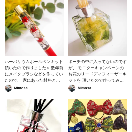
時にとても苦労しました😅でも
きました〜💮 真っ直ぐで細長
形になったから よしっ😆 オイ
いピンセットがあると便利なの
ルを注ぐと花びらに透明感が出
でしょうが、このキットのお花
て優しい香りが広がります♪ み
は適当に詰めていっても可愛く
なさんの作ったリードディフュ
仕上がりますね🤗 お花がオイ
ーザーがどれも素敵で、拝見し
ルに濡れて透き通るのが素敵で
ていて楽しいです。今回のお花
す✨ もう少し白色を残したく
はブルー、イエロー、ホワイト
て、思い付きでビーズも入れて
でしたが、色が変わるだけで雰
みましたが、ほとんど沈んでし
囲気も違いますね。きっと香り
まいました🤤 透明のゼリーボ
ハーバリウムボールペンキット
ポーチの中に入ってないのです
が違っても変わるんだろうなぁ
ールなんかを先に沈めておいた
頂いたので作りました♫ 数年前
が、 モニターキャンペーンの
😊 お花のリードディフューザ
ら良かったのかしら…💦 とて
にメイクブラシなどを作ってい
お花のリードディフィーザーキ
ー、とても楽しかったです。本
も簡単に出来たので、オイルを
たので、 家にあった材料と組
ットを 頂いたので作ってみま
当にありがとうございました。
触らせないよう気をつけつつ、
み合わせてみました🤗 ブラッ
した♫ 全部揃ってるので5分も
Mimosa
Mimosa
#リードディフィーザー #お花
次回は子供たちと一緒に作って
クとレッドホワイト、 ほんの
かからず こんな素敵なものが
のリードディフューザー手作り
みようかなと思います😀 子供
りゴールドのお花がはいってい
作れるなんて😍 サクラの香り
キット #ハンドメイド応援企
が好きな香りとか素材を探して
ます。 最後の蓋を締めるとき
はほんのり漂う感じも グリー
画 #第2弾ハンドメイド応援企
みよう🤔 #ハンドメイド応援企
に 空気が1ヶ所はいってしまい
ンとイエローのお花も とって
画 #どこでもホビーショー #ハ
画 #どこでもホビーショー #ホ
ました💦^^; ボンドを付けた後
も素敵でした💖 モニター応募
ーバリウム
ビーショー残念企画 #お花のリ
に気がついて やり直せなかっ
に当選させてただき ありがと
ードディフューザー手作りキッ
たのでこのままに（笑） モニ
うございました！！ #どこでも