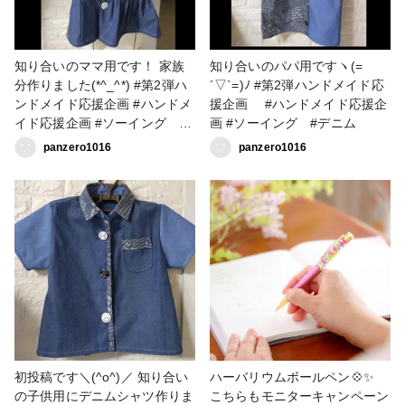
知り合いのママ用です！ 家族
知り合いのパパ用ですヽ(=
分作りました(*^_^*) #第2弾ハ
´▽`=)ﾉ #第2弾ハンドメイド応
ンドメイド応援企画 #ハンドメ
援企画 #ハンドメイド応援企
イド応援企画 #ソーイング #
画 #ソーイング #デニム
デニム #ファッション
panzero1016
panzero1016
初投稿です＼(^o^)／ 知り合い
ハーバリウムボールペン💠✨
の子供用にデニムシャツ作りま
こちらもモニターキャンペーン