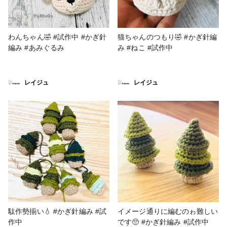
わんちゃん🤣 #試作中 #かぎ針
猫ちゃんのつもり🤣 #かぎ針編
編み #あみぐるみ
み #ねこ #試作中
レイジュ
レイジュ
駄作勢揃い💧 #かぎ針編み #試
イメージ通りに編むのゎ難しい
作中
です🥺 #かぎ針編み #試作中