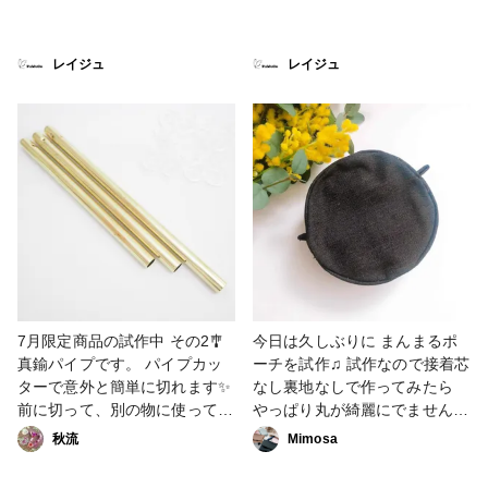
レイジュ
レイジュ
7月限定商品の試作中 その2🎐
今日は久しぶりに まんまるポ
真鍮パイプです。 パイプカッ
ーチを試作♫ 試作なので接着芯
ターで意外と簡単に切れます✨
なし裏地なしで作ってみたら
前に切って、別の物に使ってい
やっぱり丸が綺麗にでませんで
たものを ピカピカにしました
した🤣 次はフェイクレザーで
秋流
Mimosa
✨✨✨ #試作中 #1日1投稿部
作ってみたいな。 キレイに作
るなら 接着芯は必須✨✨✨ #第