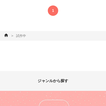
2弾ハンドメイド応援企画 #バ
ッグ・ポーチ #小物・雑貨 #試
1
作中 #ソーイング
＞
試作中
ジャンルから探す