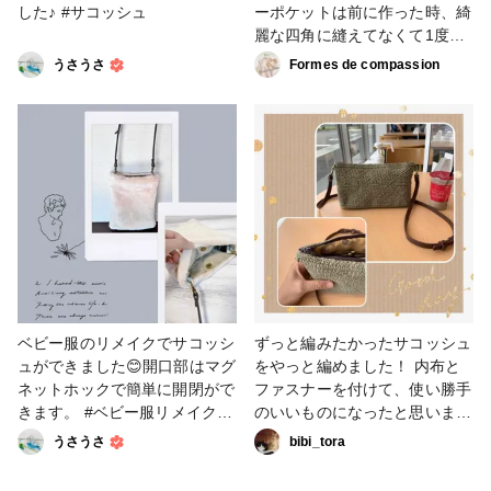
した♪ #サコッシュ
ーポケットは前に作った時、綺
麗な四角に縫えてなくて1度挫
折したけどインスタの外人さん
うさうさ
Formes de compassion
が上げてる縫製動画で「これな
ら綺麗に仕上げられそう！」と
思った方法で制作❣️ 10番オック
スは分厚すぎてタブを縫い付け
る部分に苦戦💦 次作る時は付
け位置だけ変えようかなと思い
ます😅 #バッグ・ポーチ #サコ
ッシュ #ショルダーバッグ
ベビー服のリメイクでサコッシ
ずっと編みたかったサコッシュ
ュができました😊開口部はマグ
をやっと編めました！ 内布と
ネットホックで簡単に開閉がで
ファスナーを付けて、使い勝手
きます。￼ #ベビー服リメイク
のいいものになったと思います
#サコッシュ #バッグ・ポーチ
😆 使ってる糸は毛糸ピエロさ
うさうさ
bibi_tora
んのクラシャンという糸。 綿
と麻の混合極太糸です。 残念