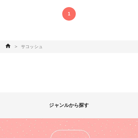
ながら今は販売されてないよう
です😅 今度は白で編んでみた
1
い。 参考動画 YouTube LiLi
nanaさんの夏に持ちたいショ
ルダーバッグ #かぎ針編み #バ
ッグ・ポーチ #サコッシュ #シ
ョルダーバッグ #長細編みの模
＞
サコッシュ
様編み #編み物
ジャンルから探す