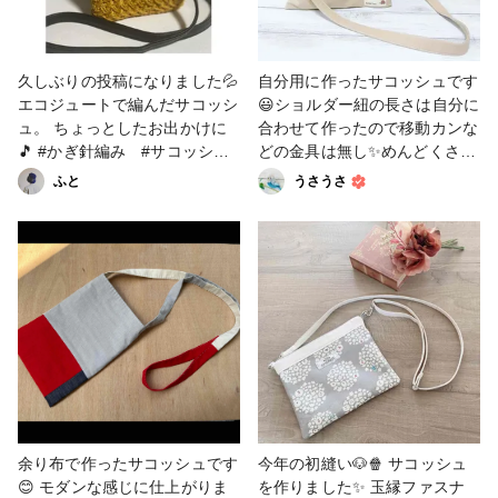
久しぶりの投稿になりました💦
自分用に作ったサコッシュです
エコジュートで編んだサコッシ
😃ショルダー紐の長さは自分に
ュ。 ちょっとしたお出かけに
合わせて作ったので移動カンな
🎵 #かぎ針編み #サコッシ
どの金具は無し✨めんどくさが
ュ #ショルダーバッグ #ジ
り屋の私にピッタリです😅 #サ
ふと
うさうさ
ュート糸 #久しぶりの投稿
コッシュ #クロコちゃんレシピ
余り布で作ったサコッシュです
今年の初縫い🐶🍿 サコッシュ
😊 モダンな感じに仕上がりま
を作りました✨ 玉縁ファスナ