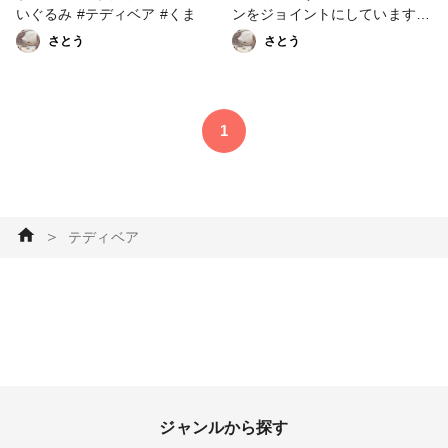
いぐるみ #テディベア #くま
ンをジョイントにしています
モチベーションアップのために
さとう
さとう
少しずつ投稿していきたいと思
います #はじめての投稿 #ぬい
ぐるみ #ソーイング #くま #テ
ディベア #小物・雑貨
1
＞
テディベア
ジャンルから探す