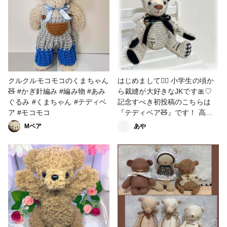
クルクルモコモコのくまちゃん
はじめまして♡⃛ 小学生の頃か
🧸 #かぎ針編み #編み物 #あみ
ら裁縫が大好きなJKです🎀♡
ぐるみ #くまちゃん #テディベ
記念すべき初投稿のこちらは
ア #モコモコ
『テディベア🧸』です！ 高校
に入った時からずっとテディベ
Mベア
あや
アを作っているのですが、12
月に開催されているキルト展に
ボランティアとして出展出品し
ています🎶 布の裁断から全て
自分で、ゆっくり時間をかけな
がら丁寧に手縫いしています
^^* 手縫いなので、みんなお顔
が異なります(*ˊ˘ˋ*) 出来上がっ
た時の達成感は半端ない！笑