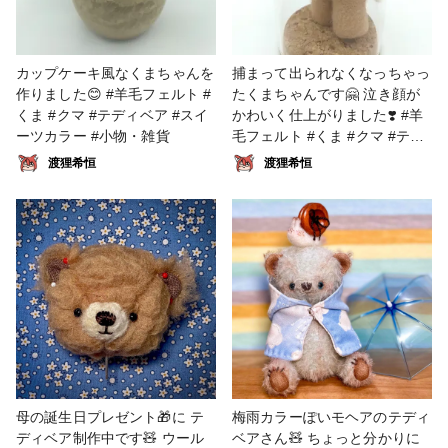
カップケーキ風なくまちゃんを
捕まって出られなくなっちゃっ
作りました😊 #羊毛フェルト #
たくまちゃんです🤗 泣き顔が
くま #クマ #テディベア #スイ
かわいく仕上がりました❣️ #羊
ーツカラー #小物・雑貨
毛フェルト #くま #クマ #テデ
ィベア #小物・雑貨
渡狸希恒
渡狸希恒
母の誕生日プレゼント🎁に テ
梅雨カラーぽいモヘアのテディ
ディベア制作中です🧸 ウール
ベアさん🧸 ちょっと分かりに