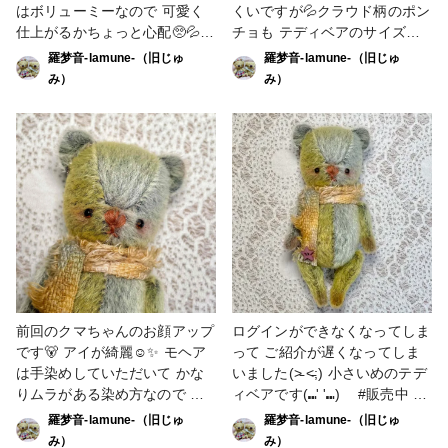
はボリューミーなので 可愛く
くいですが💦クラウド柄のポン
仕上がるかちょっと心配🥺💦 #
チョも テディベアのサイズに
その他 #テディベア #ぬいぐる
合わせたお手製です❣️ 目は雨雫
羅梦音-lamune-（旧じゅ
羅梦音-lamune-（旧じゅ
み
のような水色のグラスアイを選
み）
み）
びました✨ ボタンのカタツム
リ🐌は羊毛フェルトです。 模
様はコピックで描きました🤲 #
梅雨作品コンテスト #その他
#ぬいぐるみ #テディベア
前回のクマちゃんのお顔アップ
ログインができなくなってしま
です🐻 アイが綺麗☺️✨ モヘア
って ご紹介が遅くなってしま
は手染めしていただいて かな
いました(˃̵ ˂̵;) 小さいめのテデ
りムラがある染め方なので 世
ィベアです(⑉' '⑉)ゞ #販売中 #
界に一つだけのベアちゃんです
その他のハンドメイド #販売中
羅梦音-lamune-（旧じゅ
羅梦音-lamune-（旧じゅ
🥺🧸 現在お探しをしています
#テディベア
み）
み）