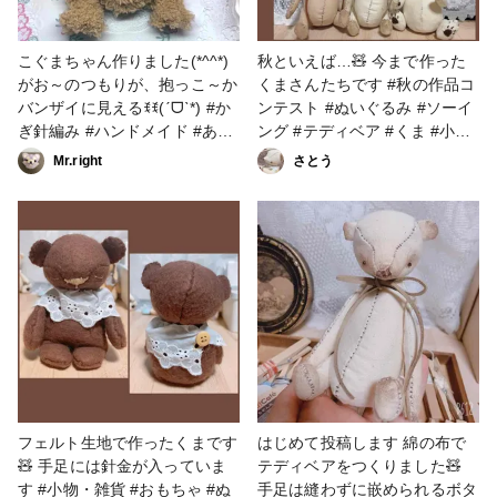
数日前、8体目を完成させた所
です🎶(写真の子は5体目🥹) 足
の裏にイニシャル刺繍を入れて
こぐまちゃん作りました(*^^*)
秋といえば…🧸 今まで作った
も可愛いですよね🩷(今度して
がお～のつもりが、抱っこ～か
くまさんたちです #秋の作品コ
みようかと思っています！) 母
バンザイに見えるꉂꉂ(ˊᗜˋ*) #か
ンテスト #ぬいぐるみ #ソーイ
の日のプレゼントにもぴった
ぎ針編み #ハンドメイド #あみ
ング #テディベア #くま #小
り！ʕ•ᴥ•ʔ🌷 世界で一つだけの
ぐるみ #編みぐるみ #くま #テ
物・雑貨 #ソックベア
Mr.right
さとう
テディベア🧸是非作ってみてく
ディベア #こぐま #バレンタイ
ださい‪ꔛ‬♡‪ #はじめての投稿 #
ンコンテスト
ソーイング #ベア #テディベア
#母の日コンテスト2023 #ぬい
ぐるみ #手縫い
フェルト生地で作ったくまです
はじめて投稿します 綿の布で
🧸 手足には針金が入っていま
テディベアをつくりました🧸
す #小物・雑貨 #おもちゃ #ぬ
手足は縫わずに嵌められるボタ