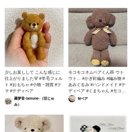
🏠🧸✨ ご縁がありますように
🥺🤲 ＊お知らせ＊ 前回 Macか
ら投稿したのですが、難易度や
タグの部分がちゃんと反映され
ていないみたいなので、次回か
らまたアプリの方から投稿しよ
うと思います💦 ＊ちょっと独
り言💦＊ 投稿する際、写真を
選択した後も ずっとカメラの
🟢マークがついたままなのです
が iPhoneから投稿されてる方
皆さん同じでしょうか…？ す
少しお直しして こんな感じに
モコモコネムベアくん🧸 ウト
ごく気になる😓 #販売中 #その
仕上がりました🐻 #羊毛フェル
ウト… #かぎ針編み #編み物 #
他 #テディベア
ト #おもちゃ #小物・雑貨 #ク
あみぐるみ #ハンドメイド #テ
マ #テディベア
ディベア #くまちゃん #モコモ
コ
羅梦音-lamune-（旧じゅ
Mベア
み）