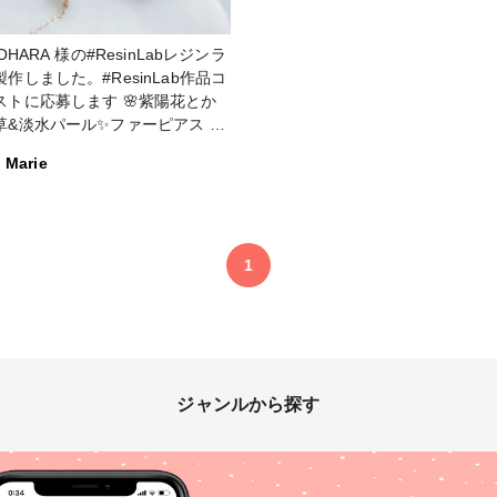
YOHARA 様の#ResinLabレジンラ
作しました。#ResinLab作品コ
に応募します 🌸紫陽花とか
草&淡水パール✨ファーピアス 淡
ラーの紫陽花が重なり合いパール
Marie
すみ草がアクセントに。揺れるク
タルストーンが上品で華やか。キ
チ部分にファーがついております
、シンプルなキャッチにかえます
えます 🌸紫陽花とかすみ
1
ヘアゴム ラインストーンとラメ
ダーで光によって色がかわり華や
ともに上品
々が舞い🦋天然石のタンブル風モ
フの為優しい雰囲気になってます
ットでお使いいただけるととても
ジャンルから探す
初めてのResinLab様の
ン液は硬化が早く透明感もあって
ツルに仕上がりました。背景に