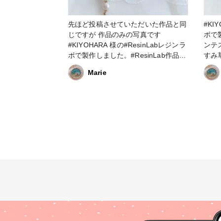
先ほど投稿させていただいた作品と同
#KI
じですが 作品のみの写真です
ボで製
#KIYOHARA 様の#ResinLabレジンラ
ンテスト
ボで製作しました。#ResinLab作品コ
すみ
ンテストに応募します #ResinLab作
いカ
Marie
品コンテスト #UVレジン #レジン #は
&か
じめての投稿 #ピアス #ドライフラワ
リス
ー #ヘアゴム #清原 #レジンラボ#清
ャッ
原LEDレジン液
ので
と一年中使
草の
パウ
かです どちらもパールと
に蝶
チー
♡セ
可愛いです💕 
レジ
ツル