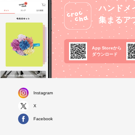
くすみカラーを使いましたがクリ
ハンドメ
があるので封入したパールやお花
明感が際立ちすごく綺麗です。ア
集まるア
サリー作りに今後も使用したいと
様素敵な機会をいた
ありがとうございました😌🌸
sinLab作品コンテスト #UVレジン
ン #はじめての投稿 #ピアス #
App Storeから
イフラワー #ヘアゴム #清原 #レ
ダウンロード
ラボ#清原LEDレジン液
Instagram
X
Facebook