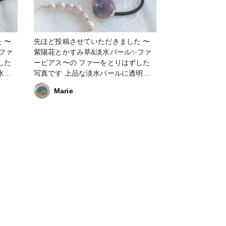
 〜
先ほど投稿させていただきました 〜
ファ
紫陽花とかすみ草&淡水パール✨ファ
した
ーピアス〜の ファーをとりはずした
写真です 上品な淡水パールに透明感
ールの
のあるフラワーパールの中で蝶々が舞
Marie
い💕
いとても上品で可愛い💕です
#KIYOHARA 様の#ResinLabレジンラ
ab作
ボで製作しました。#ResinLab作品コ
ンテストに応募します #ResinLab作
Vレジン
品コンテスト #UVレジン #レジン #は
 #
じめての投稿 #ピアス #ドライフラワ
 #レ
ー #ヘアゴム #清原 #レジンラボ#清
原LEDレジン液