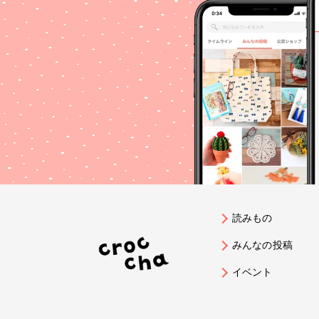
少々
ア感
の透
クセ
思います croccha
だき
#Re
#レジ
ドラ
ジン
読みもの
みんなの投稿
イベント