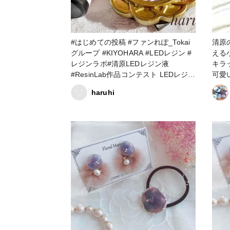
#はじめての投稿 #ファンれぽ_Tokai
清原の
グループ #KIYOHARA #LEDレジン #
える
レジンラボ#清原LEDレジン液
キラッとし
#ResinLab作品コンテスト LEDレジン
可愛いピア
初挑戦💪 使いやすくて、色々加工が
でした✨ #レジン#U
haruhi
しやすかったよ☺️
ラボ
事ピ