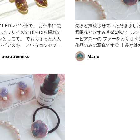
LEDレジン液で。 お仕事に使
先ほど投稿させていただきました
小ぶりサイズで ゆらゆら揺れて
紫陽花とかすみ草&淡水パール✨
てて。 でもちょっと大人
ーピアス〜の ファーをとりはず
スを。 というコンセプト
作品のみの写真です♡ 上品な淡水パ
Vレジン #レジン
ールに透明感のあるフラワーパ
beautreemks
Marie
#清原LEDレジン液 #ピアス#お仕
中で蝶々が舞いとても上品で可愛
アス#小ぶりピアス
です #KIYOHARA 様の#ResinLabレジ
ンラボで製作しました。#ResinL
品コンテストに応募します
#ResinLab作品コンテスト #U
#レジン #はじめての投稿 #ピアス
ドライフラワー #ヘアゴム #清原
ジンラボ#清原LEDレジン液