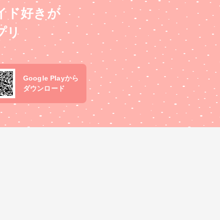
イド好きが
プリ
Google Playから
ダウンロード