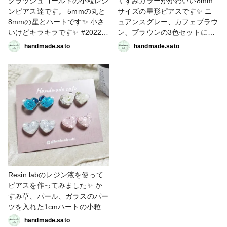
クラッシュゴールドの小粒レジ
くすみカラーがかわいい8mm
ンピアス達です。 5mmの丸と
サイズの星形ピアスです✨ ニ
8mmの星とハートです✨ 小さ
ュアンスグレー、カフェブラウ
いけどキラキラです✨ #2022新
ン、ブラウンの3色セットにし
春投稿キャンペーン #アクセサ
てみました♪ #2022新春投稿キ
handmade.sato
handmade.sato
リー部 #ピアス
ャンペーン #アクセサリー部 #
#handmadesato
ピアス #ハンドメイド #ハンド
メイドが好き
#handmadesato #レジン #く
すみカラー
Resin labのレジン液を使って
ピアスを作ってみました✨ か
すみ草、パール、ガラスのパー
ツを入れた1cmハートの小粒な
ピアスです♡ かすみ草は自分
handmade.sato