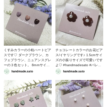
#うさぎ #うさぎ年
くすみカラーの小粒ハートピア
チョコレートカラーのお花ピア
スです♡ ダークブラウン、カ
ス/イヤリングです♪ 1.5cmサイ
フェブラウン、ニュアンスグレ
ズの小振りサイズで可愛いです
ーの３色セット。 8mmサイズ
よ♡ #handmadesato #バレン
なので邪魔にならず使いやすい
タインコンテスト #アクセサリ
handmade.sato
handmade.sato
です大きさです♪ #バレンタイ
ー部 #ピアス #イヤリング #レ
ンコンテスト #アクセサリー部
ジン
#ピアス #handmadesato