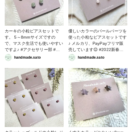
カーキの小粒ピアスセットで
優しいカラーのパールパーツを
す。 5～8mmサイズですの
使った小粒なピアスセットです
で、マスク生活でも使いやすい
♪ メルカリ、PayPayフリマ販
ですよ♪ #アクセサリー部 #ピ
売しています😌 #2022新春投
アス #handmadesato
稿キャンペーン #アクセサリー
handmade.sato
handmade.sato
部 #ピアス #handmadesato