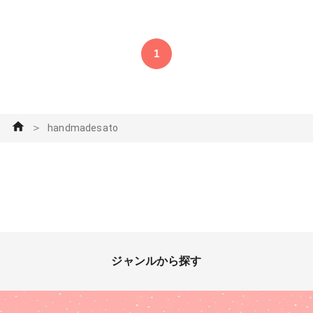
で着色とドライフラワーにした
物です♡ 初めてのレジン液だ
ったのですが、程よい粘度、硬
化スピード、 臭い、透明度言
1
うこと無し👍✨ 今回は遠慮し
て小さな物を作ったのだけど、
もうちょっとボリュームあるパ
ーツも作ってみようかな！！
#ResinLab作品コンテスト
＞
handmadesato
#ResinLab #handmadesato #
ハンドメイドアクセサリー #
ハンドメイドピアス #レジ
ン #レジンアクセサリー #
小粒ピアス #ハート #アクセ
サリー部
ジャンルから探す