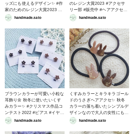
ッズにも使えるデザイン✨ #作
のレジン大賞2023 #アクセサ
家のためのレジン大賞2023 #
リー部 #販売中 #ヘアアクセサ
ヘアアクセサリー #レジン
リー #handmadesato #作家の
handmade.sato
handmade.sato
#ヘアゴム #ヘアピンク
ためのレジン
#handmadesato
ブラウンカラーが可愛い小粒な
くすみカラーとキラキラゴール
耳飾り🌼 秋冬に使いたいくす
ドのうさぎヘアアクセ✨ 秋冬
みカラー✨ #クリスマス作品コ
カラーの落ち着いたシンプルデ
ンテスト2022 #ピアス #イヤリ
ザインなので大人の女性にも
ング #handmadesato
♡♡ #クリスマス作品コンテス
handmade.sato
handmade.sato
ト2022 #アクセサリー部 #ヘア
アクセサリー #handmadesato