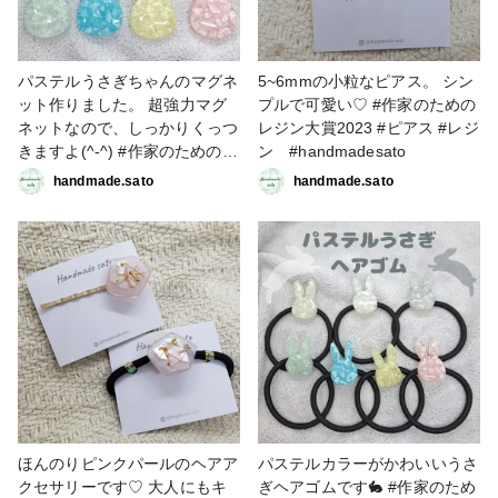
パステルうさぎちゃんのマグネ
5~6mmの小粒なピアス。 シン
ット作りました。 超強力マグ
プルで可愛い♡ #作家のための
ネットなので、しっかりくっつ
レジン大賞2023 #ピアス #レジ
きますよ(^-^) #作家のためのレ
ン #handmadesato
ジン大賞2023 #販売中 #小物・
handmade.sato
handmade.sato
雑貨 #マグネット #パステル
カラー #うさぎ
#handmadesato
ほんのりピンクパールのヘアア
パステルカラーがかわいいうさ
クセサリーです♡ 大人にもキ
ぎヘアゴムです🐇 #作家のため