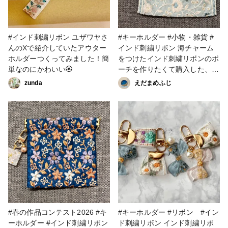
#インド刺繍リボン ユザワヤさ
#キーホルダー #小物・雑貨 #
んのXで紹介していたアウター
インド刺繍リボン 海チャーム
ホルダーつくってみました！簡
をつけたインド刺繍リボンのポ
単なのにかわいい🏵
ーチを作りたくて購入した、ブ
ルー系のリボン。 裏地はない
zunda
えだまめふじ
けど、布地のリボンなので、そ
れなりにしっかりしてます。
#春の作品コンテスト2026 #キ
#キーホルダー #リボン #イン
ーホルダー #インド刺繍リボン
ド刺繍リボン インド刺繍リボ