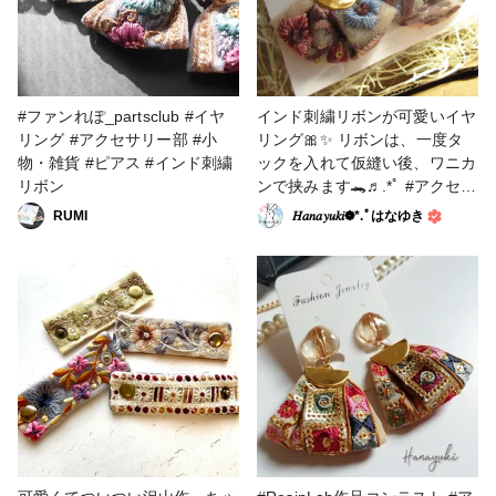
#ファンれぽ_partsclub #イヤ
インド刺繍リボンが可愛いイヤ
リング #アクセサリー部 #小
リング🎀✨ リボンは、一度タ
物・雑貨 #ピアス #インド刺繍
ックを入れて仮縫い後、ワニカ
リボン
ンで挟みます🐊♬.*ﾟ #アクセサ
リー部 #イヤリング #インド刺
RUMI
𝐻𝑎𝑛𝑎𝑦𝑢𝑘𝑖❁⃘*.ﾟはなゆき
繍リボン #作家のためのレジン