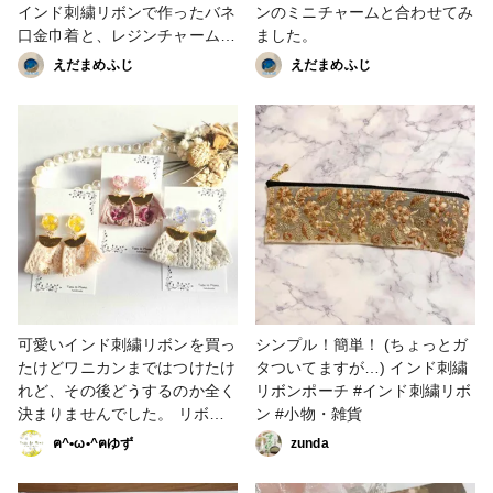
インド刺繍リボンで作ったバネ
ンのミニチャームと合わせてみ
口金巾着と、レジンチャームを
ました。
合わせてみた。 キーホルダー
えだまめふじ
えだまめふじ
の中は、桜とユーフォルビアの
ドライフラワー。 #販売中
可愛いインド刺繍リボンを買っ
シンプル！簡単！ (ちょっとガ
たけどワニカンまではつけたけ
タついてますが…) インド刺繍
れど、その後どうするのか全く
リボンポーチ #インド刺繍リボ
決まりませんでした。 リボン
ン #小物・雑貨
の上はレジンにしようと思って
ฅ^•ω•^ฅゆず
zunda
も中々気に入らなくて何回もや
り直しました。 何回もやり直