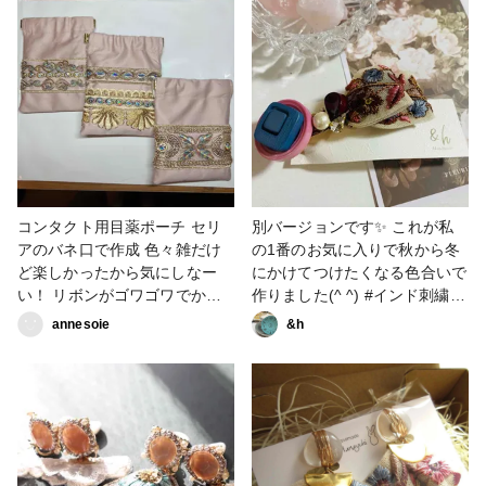
したので中々可愛くできたんじ
ゃないかなと思います(*´˘`*)♡
#作家のためのレジン大賞2025
#春の作品コンテスト2025 #ア
クセサリー部 #ピアス #イヤリ
ング #インド刺繍リボン
コンタクト用目薬ポーチ セリ
別バージョンです✨ これが私
アのバネ口で作成 色々雑だけ
の1番のお気に入りで秋から冬
ど楽しかったから気にしなー
にかけてつけたくなる色合いで
い！ リボンがゴワゴワでかな
作りました(^ ^) #インド刺繍リ
り手間取ったw #小物・雑貨 #
ボン #ヘアアクセサリー
annesoie
&h
バッグ・ポーチ #インド刺繍リ
ボン