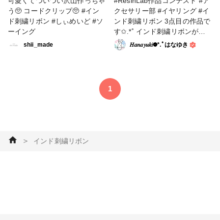
可愛くてついつい沢山作っちゃ
#ResinLab作品コンテスト #ア
う🥺 コードクリップ🥺 #イン
クセサリー部 #イヤリング #イ
ド刺繍リボン #しぃめいど #ソ
ンド刺繍リボン 3点目の作品で
ーイング
す✩.*˚ インド刺繍リボンが可
愛いので、レジンパーツ部分は
shii_made
𝐻𝑎𝑛𝑎𝑦𝑢𝑘𝑖❁⃘*.ﾟはなゆき
装飾を少なめにシンプルにまと
めました。 Resin Lab(LEDレ
ジン液)のガラスみたいな透明
感が、うる艶で素敵です.*･ﾟ
1
＞
インド刺繍リボン