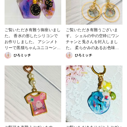
リー #minne#creema #booth
#UVレジン #シェル #エメラル
#Instagram#エコバッグ Twitter
ド #minne #creema #booth
#Twitter #Instagram
ご覧いただき有難う御座いまし
ご覧いただき有難うございま
た。 香水の形したシリコンで
す。 シェルの中の空枠にワン
お作りしました。 アシンメト
チャンと兎さんを封入しまし
リーで黒猫ちゃんユニコ〜ンを
た。 柔らかみのあるお色味で
封入しました。 お色味は紫色
す。 動物を封入した事でアシ
ひろミッチ
ひろミッチ
でめっちゃ可愛い仕上がりとな
ンメトリーぽくして見ました。
ってます。 あまり他では被ら
めっちゃ可愛い仕上がりになり
ない一点物です。 カジュアル
ました。 #アクセサリ
系に合わせやすいと思います。
ー部 #販売中 #兎 #犬 #ピアス
気泡が混じったりする場合もあ
#minne #Twitter #Instagram
ります。 予めご了承くださ
#booth #creema #レジンアク
い。 試行錯誤で可愛いピアス
セサリー
です。 #アクセサリー部 #販売
中 #ピアス #ユニコーン #黒猫
#レジンアクセサリー#minne
#creema #booth #Instagram
#Twitter