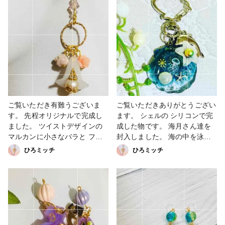
ご覧いただき有難うございま
ご覧いただきありがとうござい
す。 先程オリジナルで完成し
ます。 シェルの シリコンで完
ました。 ツイストデザインの
成した物です。 海月さん達を
マルカンに小さなバラと フラ
封入しました。 海の中を泳い
ワービーズとパステルカラー色
でるイメージでお作りしまし
ひろミッチ
ひろミッチ
でアシンメトリーにしてみまし
た。 小さい貝も子達は親子の
た。 フラワーパーツにコレク
設定です。笑 綺麗なエメラル
ターを下げて 歩く度に可愛い
ドグリーン色です。 レジン
音色が聞けるかも？ めっちゃ
コ〜ティングしてます。 少し
可愛い仕上がりです。 #アクセ
でもハッピーな気分になってく
サリー部 #販売中 #ピアス #鈴
れたら嬉しいです。 #アクセサ
蘭 #ツイスト #パーツアクセサ
リー部 #販売中 #キーホルダー