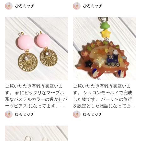
してキラキラ感をだして見まし
剤を同じ茶色にしました。^ - ^
ひろミッチ
ひろミッチ
た。 鳥籠も可愛いのでめっち
くまさんの方はリバーシブルで
ゃオススメの一点となってま
デザインも違います。 めっち
す。 #キーホルダー #販売中 #
ゃ可愛い仕上がりとなってま
鳥籠空枠 #アクセサリー #ハン
す。 #販売中 #キーホルダー #
ドメイド #ストラップ #キラキ
クマ #兎#バッグチャーム
ラ #minne #creema #booth
#minne #pey pey #creema
#Twitter #Instagram
#booth #Instagram#Twitter
ご覧いただき有難う御座いま
ご覧いただき有難う御座いま
す。 春にピッタリなマ〜ブル
す。 シリコンモ〜ルドで完成
系なパステルカラーの透かしパ
した物です。 パーリ〜の旅行
ーツピアス になってます。 大
を設定とした物語になってま
人っぽく、カジュアルやフェミ
す。 裏表も楽しいし感じにな
ひろミッチ
ひろミッチ
ニンにも合わせられるかと思い
ってます。紅葉を散策してる物
ます。 ゆらゆら揺れて可愛い
と、パーリ〜の観光を楽しんで
です😍 #ピアス #販売中 #マー
る感じにして見ました。 めっ
ブルパーツ #パステル系
ちゃ可愛い仕上がりとなってま