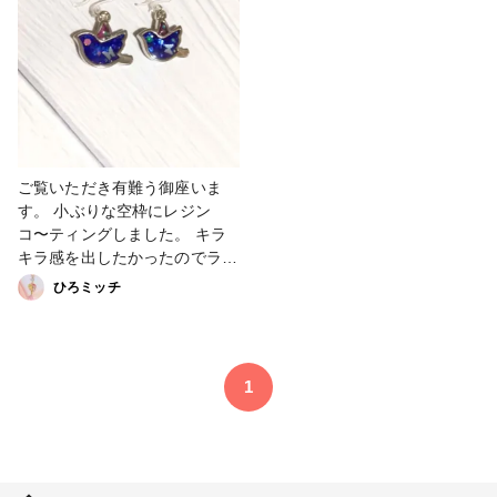
#booth #creema #minne #パー
す。 #販売中 #キーホルダー #
ツアクセサリー #Instagram
シマエナガ #minne #ピアス #
#Twitter #アクセサリー部
アクセサリー部 #Instagram
#booth #レジン #creema
ご覧いただき有難う御座いま
す。 小ぶりな空枠にレジン
コ〜ティングしました。 キラ
キラ感を出したかったのでラメ
とかも封入いたしました。 普
ひろミッチ
段使いとかにも。 # ピアス #販
売中 #小ぶり #キラキラ #アク
セサリー部 # peypey
#Instagram #minne #creema.
1
#booth