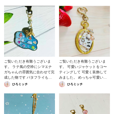
せた作品です。 テラコッタ色
薄ピンク、薄紫とで塗り塗りし
を柔らかい色味にした めっち
て可愛いく仕上がりました。
ゃ可愛い仕上がりとなっていま
ネイルは2️⃣〜3回塗らないと綺
す。 色味って同じのは出せな
麗に塗れません。 #アクセサリ
いですよね。💦 オ〜ダ〜頼ま
ー部 #販売中 #妖精 #シェル
れた時に近い色は出せることは
#minne #booth
できたのにやっぱり同じ色は無
#creema#Instagram #Twitter
理だった。 #アクセサリー部 #
キーホルダー #販売中 #結婚式
#UVレジン #minne #booth
#creema #Instagram #Twitter
ご覧いただき有難うございま
ご覧いただき有難うございま
す。 ラテ風の空枠にシマエナ
す。 可愛いジャケットをコ〜
ガちゃんの雰囲気に合わせて完
ティングして 可愛く装飾して
成した物です バタフライもお
みました。 めっちゃ可愛い仕
つけして^_^ ラムネジュースを
上がりです。 香水チャ〜ムを
ひろミッチ
ひろミッチ
イメージにして美味しそうなス
そのままコ〜ティングしてしま
ィーツ達を封入致しました。
いました。笑笑 他のパール達
シマエナガちゃんカッポーも笑
もご一緒に。 他ではあまりな
めっちゃ可愛い仕上がりになっ
い一点物になります。 ハッ
ています。 他にはない一点物
ピ〜な気持ちになって頂けたら