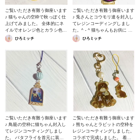
ご覧いただき有難う御座います
ご覧いただき有難う御座います
♪ 猫ちゃんの空枠で秋っぽく仕
♪ 兎さんとコウモリ達を封入し
上げてみました。 全体的にネ
てレジンコーディングしまし
イルでオレンジ色とカラシ色で
た。^ - ^ 猫ちゃんもお供に ハ
塗り塗りして見ました。笑 雀
ロウィン祭りっぽく仕上げてみ
ひろミッチ
ひろミッチ
さんときのこ達もしきつめまし
ました。 気になりましたら フ
た。 森の奥で沢山のキノコ達
ォローしていただけたら嬉しい
に囲まれてるイメージで完成さ
です #販売中 #キーホルダー #
せた 他にはない一点かと思い
ハロウィン #ハンドメイド #レ
ます。 #販売中 #キーホルダー
ジン好きさんと繋がりたい
#アクセサリー部 #ネイル
#minne #booth #Instagram
#minne #booth #creema
#Twitter #creema
#Twitter #Instagram
ご覧いただき有難う御座います
ご覧いただき有難う御座います
♪ 鳥籠の空枠に猫ちゃん封入し
♪ 熊ちゃんとラビットの空枠を
てレジンコ〜ティングしまし
レジンコ〜ティングしました。
た。 バタフライを首元に装飾
コラボで完成しました。 着色