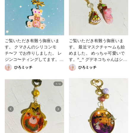
です。 #アクセサリー部 #販売
嬉しいです。 #販売中 #キーホ
中 #シマエナガ #キ〜ホルダー
ルダー #キーホルダー #minne#
#minne #booth #creema
アクセサリー部 #booth
#Twitter #Instagram
#creema #Instagram #粘土
Twitter
ご覧いただき有難う御座いま
ご覧いただき有難う御座いま
す。 クマさんのシリコンモ
す。 最近マスクチャ〜ムも始
チ〜フ でお作りしました。 レ
めました。 めっちゃ可愛いで
ジンコ〜ティングしてます。
す。^_^ グデネコちゃんはシリ
ホワイトチョコ色でとても可愛
コンを使わせていただきピンク
ひろミッチ
ひろミッチ
いくなりました。 真ん中に小
色で可愛くなりました。 透か
さい子も細かい手作業で仕上げ
しパーツとスィーツを透かしチ
た一点物になってます。 小さ
ャ〜ムに した可愛い一点で
いクマさんの空枠にネイルで塗
す。 #パーツアクセサリー #マ
り塗りしてシマエナガちゃんを
スクチャーム#スィーツ #透か
封入しました。 #アクセサリー
しチャーム#Instagram #Twitter
部 #キーホルダー #シリコンモ
#minne#creema #booth #販売
ールド #minne #booth
中
#creema #Instagram #Twitter
#販売中 #クマの空枠