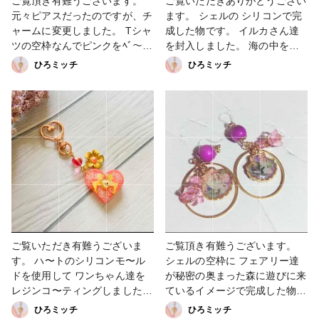
ご覧頂き有難うございます。
ご覧いただきありがとうござい
元々ピアスだったのですが、チ
ます。 シェルの シリコンで完
ャームに変更しました。 Tシャ
成した物です。 イルカさん達
ツの空枠なんでピンクをﾍﾞ〜ス
を封入しました。 海の中を泳
にして 可愛くしてみました。
いでるイメージでお作りしまし
ひろミッチ
ひろミッチ
マスクチャ〜ムにも変更可能で
た。 マ〜メイドも気持ちよく
す。 遊び心でシマエナガちゃ
泳いで見えますね 綺麗なスカ
んのお花畑をイメージにして完
イブルーにキラキラ感を出しつ
成したものです。 レジンコ〜
つ綺麗なシェルです。 レジン
ティングしています #アクセサ
コ〜ティングしてます。 少し
リー部 #minne#creema #販売
でもハッピーな気分になってく
中 #booth #Instagram #Twitter
れたら嬉しいです。 #アクセサ
#ハンドメイド #キ〜ホルダー
リー部 #キーホルダー #販売中
#シェル#人魚 #minne #booth
#creema #Twitter#Instagram
ご覧いただき有難うございま
ご覧頂き有難うございます。
す。 ハ〜トのシリコンモ〜ル
シェルの空枠に フェアリー達
ドを使用して ワンちゃん達を
が秘密の奥まった森に遊びに来
レジンコ〜ティングしました。
ているイメージで完成した物で
結婚式をイメージにして完成さ
す。 土台はネイルでピン系、
ひろミッチ
ひろミッチ