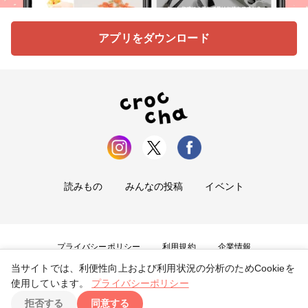
アプリをダウンロード
読みもの
みんなの投稿
イベント
プライバシーポリシー
利用規約
企業情報
当サイトでは、利便性向上および利用状況の分析のためCookieを
お問い合わせ
使用しています。
プライバシーポリシー
拒否する
同意する
Copyright ©
2026
tryangle Co., Ltd. All Rights Reserved.