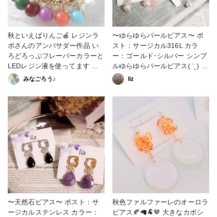
秋といえばりんご🍎 レジンラ
〜ゆらゆらパールピアス〜 ポ
ボさんのアンバサダー作品 い
スト：サージカル316L カラ
ろどろっぷフレーバーカラーと
ー：ゴールド･シルバー シンプ
LEDレジン液を使ってます り
ルゆらゆらパールピアス( ¨̮ ) #
んごの葉っぱはPARTS CLUB
ハンドメイドアクセサリー #ハ
みなごろう♪
liz
で購入 #resin labアンバサダー
ンドメイドピアス #ピアス #ア
#レジンラボ #いろどろっぷ #
クセサリー #ハンドメイド #ビ
フレーバーカラー #pr#イヤー
ーズ #チェコビーズ #ファルフ
カフ #ファルファーレ #ファン
ァーレ #シンプルピアス #ガラ
れぽ_partsclub
スビーズ #ビーズアクセサリー
#ゆらゆらピアス #サージカル
ステンレス #パールピアス #金
属アレルギー対応
〜天然石ピアス〜 ポスト：サ
秋色ファルファーレのオーロラ
ージカルステンレス カラー：
ピアス🍂🦙🐏‪🤎 大きなカボシ