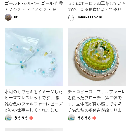
ゴールド･シルバー ゴールド 雫
ョンはオーロラ加工をしている
アメジスト ︎︎︎︎︎︎☑︎アメジスト 高貴･
ので、見る角度によって彩りが
誠実･心の平和 愛の守護石
変わります❤️ #秋の作品コンテ
liz
Tanakasan chi
✼••┈┈••✼••┈┈••✼ シルバー 雫
スト2022 #アクセサリー部 #レ
ブラックオニキス ︎︎︎︎︎︎☑︎ブラック
ジン #パーツアクセサリー #た
オニキス 成功･忍耐･判断力 自
なかさんち #ファルファーレ #
己防衛･魔除け #ハンドメイド
秋色
アクセサリー #ハンドメイドピ
アス #ピアス #アクセサリー #
ハンドメイド #ビーズ #天然石
#チェコビーズ #ファルファー
レ #ガラスビーズ #天然石ピア
ス #ビーズアクセサリー #天然
石アクセサリー #ブラックオニ
キス #黒瑪瑙 #アメジスト #金
水辺のカワセミをイメージした
チェコビーズ ファルファーレ
属アレルギー対応 #はじめての
ビーズブレスレットです。 複
を使ったブローチ、第二弾で
投稿 #アクセサリー部 #販売中
雑な色のファルファーレビーズ
す。立体感が良い感じです💕
がいい仕事をしてくれました😊
子供たちの冬休みが始まりまし
#ビーズ #ビーズ＆パーツ #ビ
た⛄️静かな制作時間が恋しいで
うさうさ
うさうさ
ーズブレスレット #ファルファ
す。。。 #ファルファーレ #チ
ーレ
ェコビーズ #ビーズ #ビーズ＆