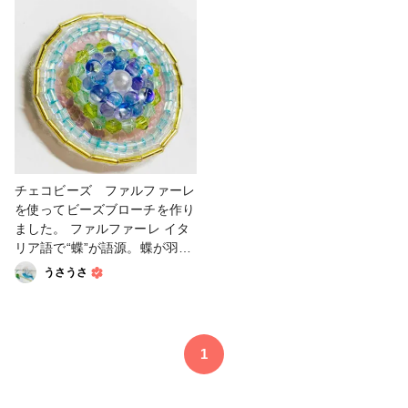
パーツ #ビーズ刺繍 #ビーズブ
ローチ
チェコビーズ ファルファーレ
を使ってビーズブローチを作り
ました。 ファルファーレ イタ
リア語で“蝶”が語源。蝶が羽を
広げたような形をしたビーズで
うさうさ
す。両端が膨らみ、中心が窪ん
でいるのがこのビーズの特徴。
糸などに通すと互い違いに積み
重なり繊細な立体感が出ます。
1
今回ファルファーレを初めて使
用したのですが、いつものビー
ズよりも動きが出て、色の複雑