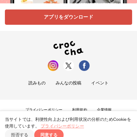
アプリをダウンロード
読みもの
みんなの投稿
イベント
プライバシーポリシー
利用規約
企業情報
当サイトでは、利便性向上および利用状況の分析のためCookieを
お問い合わせ
使用しています。
プライバシーポリシー
拒否する
同意する
Copyright ©
2026
tryangle Co., Ltd. All Rights Reserved.