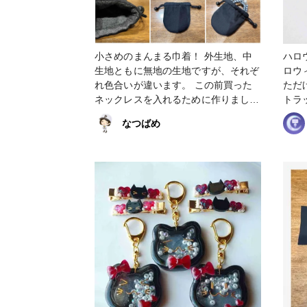
小さめのまんまる巾着！ 外生地、中
ハロ
生地ともに無地の生地ですが、それぞ
ロウ
れ色合いが違います。 この前買った
ただけた
ネックレスを入れるために作りまし
トラッ
た！ YouTubeの動画を参考にしなが
ーガ
なつばめ
ら、自分で1から型紙を作ってから製
作したので、 その分大変だったけ
ど、上手く作れて満足ですε-(´∀｀; )
P.S. 全然更新できてなくてすいません
(;_;) #巾着 #まんまる巾着 #アクセサ
リー巾着 #きんちゃく #黒 #ブラック
#小さめ #バッグ・ポーチ #小物・雑
貨