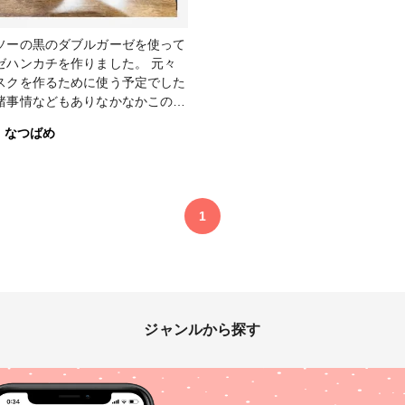
ソーの黒のダブルガーゼを使って
ゼハンカチを作りました。 元々
スクを作るために使う予定でした
諸事情などもありなかなかこの生
使う機会がありませんでした。
なつばめ
、ガーゼハンカチを作ったことで
消費できました(*^^*) 上の3枚
1cm四方の大きさ、下の1枚は
cm四方の大きさとなっておりま
1
カチ #ダイソー #ダブルガーゼ #
#ブラック
ジャンルから探す