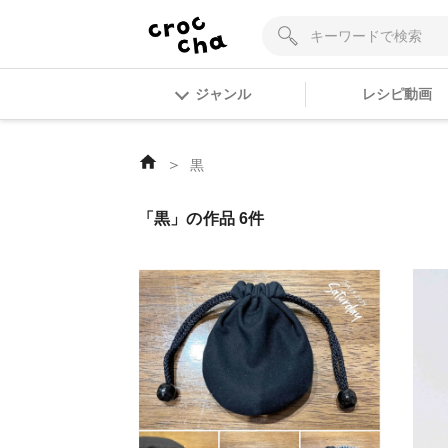
ジャンル
レシピ動画
＞
黒
「黒」の作品 6件