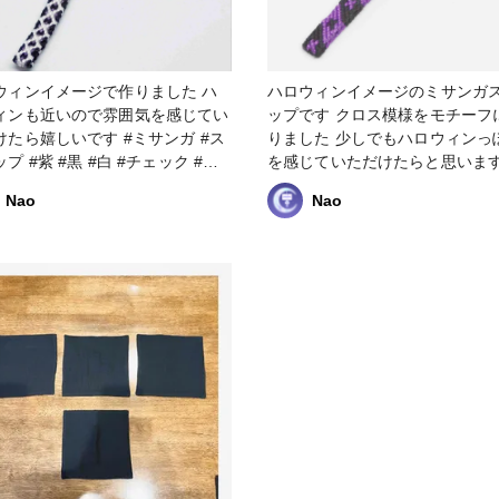
ウィンイメージで作りました ハ
ハロウィンイメージのミサンガ
ィンも近いので雰囲気を感じてい
ップです クロス模様をモチーフに作
ら嬉しいです #ミサンガ #ス
りました 少しでもハロウィンっ
プ #紫 #黒 #白 #チェック #ア
を感じていただけたらと思います #
イル #ハロウィン
サンガ #ストラップ #ハロウィン
Nao
Nao
ロス #十字架 #黒 #紫