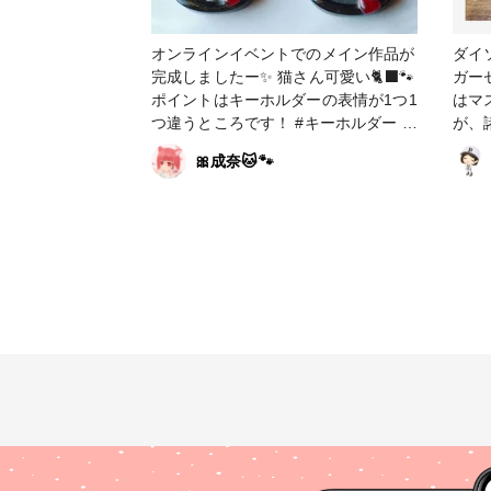
オンラインイベントでのメイン作品が
ダイ
完成しましたー✨ 猫さん可愛い🐈‍⬛🐾
ガー
ポイントはキーホルダーの表情が1つ1
はマ
つ違うところです！ #キーホルダー #
が、
ヘアアクセサリー #シャカシャカキー
地を
🎀成奈🐱🐾
ホルダー #シェイカーキーホルダー #
今回
ヘアクリップ #黒猫 #赤 #黒 #可愛い
やっと
は2
20
す。 #小物・雑貨 #ガーゼハンカチ #
ハン
黒 