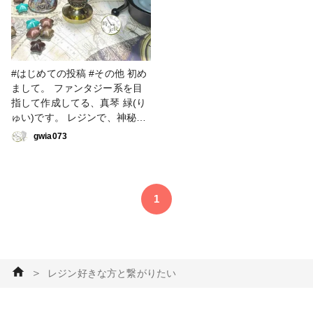
リー部 #ピアス #イヤリング
#はじめての投稿 #その他 初め
まして。 ファンタジー系を目
指して作成してる、真琴 緑(り
ゅい)です。 レジンで、神秘的
なファンタジー作品を目指して
gwia073
頑張ります！ 使用したのはむ
むゆうモールドとレジン道様の
明鏡止水です。 #レジン #レジ
ン好きな方と繋がりたい #レジ
1
ン初心者 #シーリングスタンプ
＞
レジン好きな方と繋がりたい