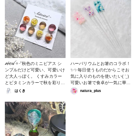
スト2023 #ヘアアクセサリー
ハンドメイド #レジン好きな方
と繋がりたい
ꫛꫀꪝ✧‧˚秋色のミニピアス シ
ハーバリウムとお箸のコラボ！
ンプルだけど可愛い、可愛いけ
✨✨毎日使うものだからこそお
ど大人っぽく。 くすみカラー
気に入りのものを使いたい( ¨̮ )
とビタミンカラーで秋を彩りま
可愛いお箸で食卓が一気に華や
しょう。 今回は4点セットにし
かに🌸🍃 #レジン作品コンテス
はくき
natura_plus
てみました。 直径1cm、ぷっ
ト2022 #ハーバリウムお箸 #レ
くりうるつや！✨ こちらは完
ジン作家 #レジン好きな方と繋
売いたしましたー！🙏 #ハンド
がりたい #ハーバリウム雑貨
メイド #ハンドメイドアクセサ
リー #レジン #レジン好きな方
と繋がりたい #Aitoiro #秋の作
品コンテスト2022 #アクセサ