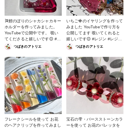
🎏鯉のぼりのシャカシャカキー
いちご🍓のイヤリングを作って
ホルダーを作ってみました。
みました YouTubeで作り方を
YouTubeで公開中です。 覗い
公開してます 覗いてくれると
てくださると嬉しいです😊 #レ
嬉しいです😊 #レジン #レジン
ジンキーホルダー #鯉のぼり #
アクセサリー #レジンいちご #
つばきのアトリエ
つばきのアトリエ
シャカシャカ #レジン好きな方
レジン好きな方と繋がりたい
と繋がりたい #春の作品コンテ
スト2024
フレークシールを使って お花
宝石の雫・バースストーンカラ
のヘアクリップを作ってみまし
ーを使って お花のバレッタを