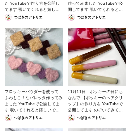
た YouTubeで作り方を公開し
作ってみました YouTubeで公
てます 覗いてくれると嬉しい
開してます 覗いてくれると嬉
です😊 #レジン #レジンヘアク
しいです😊 #レジンバレッタ #
つばきのアトリエ
つばきのアトリエ
リップ #レジンお花 #100均 #
レジンお花 #PADICOバースス
レジン好きな方と繋がりたい #
トーンカラー #レジン好きな方
ヘアアクセサリー
と繋がりたい #ヘアアクセサリ
ー
フロッキーパウダーを使って
11月11日 ポッキーの日にち
ふわもこ！なバレッタ作ってみ
なんで 【ポッキーのヘアクリ
ました YouTubeで公開してま
ップ】の作り方を YouTubeで
す 覗いてくれると嬉しいです
公開してます のぞいてみてね
😊 #レジン #レジンバレッタ #
😊 #レジン #UVレジン #ポッ
つばきのアトリエ
つばきのアトリエ
レジン100均 #レジン好きな方
キー #レジンヘアクリップ #レ
と繋がりたい #秋の作品コンテ
ジンヘアアクセサリー #レジン