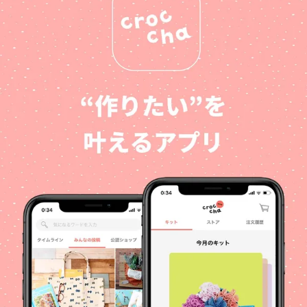
#HappyMother'sDay作品コン
テスト