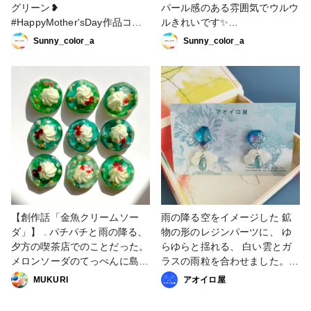
グリーン❥
パール感のある雰囲気でウルウ
#HappyMother'sDay作品コン
ルきれいです✨
テスト #ピアス #イヤリング #
#HappyMother'sDay作品コン
Sunny_color_a
Sunny_color_a
レジンアクセサリー #雨 #大人
テスト #ピアス #イヤリング #
かわいい
レジンアクセサリー #雨 #大人
かわいい
【創作話「金魚クリームソー
雨の降る空をイメージした 鉱
ダ」】 . パチパチと雨の降る、
物の形のレジンパーツに、 ゆ
夕方の喫茶店でのことだった。
らゆらと揺れる、 白い雲とガ
メロンソーダのてっぺんに島み
ラスの雨粒を合わせました。
たいに浮いたアイスクリーム
憂鬱な雨の日も楽しくなるよう
MUKURI
アオイロ屋
を、持ち手の長いスプーンでグ
な キラキラ綺麗でゆらゆら楽
ググと押し込んで沈めた。 横
しいピアスです。 イヤリン