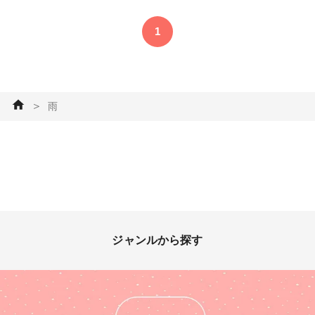
に添えられてた真っ赤なチェリ
グ、ノンホールピアス、樹脂製
ーも一緒にブクブクと混ざりな
ピアス に変更可能です！ オプ
1
がら底に沈んだ。 穴が通らな
ションよりお選びください。
いほど小さいビーズみたいな炭
※通常はステンレス製スタッド
酸の粒とともに浮かび上がって
ピアスです。 #レジン作品コン
きたときには、チェリーは金魚
テスト2022 #アクセサリー部 #
になっていた。 金魚は、アイ
ピアス #イヤリング #販売中 #
＞
雨
スクリームをつっついて食べた
アオイロ屋 #青 #ブルー #ハン
り、グラスの中を自由に泳ぎ回
ドメイド #ハンドメイドアクセ
っていた。 金魚にアイスクリ
サリー #夏 #雨 #雲 #レジン
ームを食べ尽くされる前に、溶
けきってしまう前に飲み干さな
いとな。 パチパチと雨はよく
降っていた。 街全体がグラス
の中みたいな夕方だった。
(文 むくり) . . 金魚やホイッ
ジャンルから探す
プクリームのパーツはレジンで
手作りしています。色作りにこ
だわりました。 #レジン #ク
リームソーダ #金魚 #創
作 #雨 #喫茶店