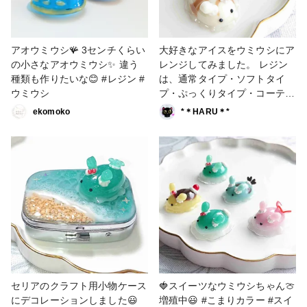
アオウミウシ🪸 3センチくらい
大好きなアイスをウミウシにア
の小さなアオウミウシ✨️ 違う
レンジしてみました。 レジン
種類も作りたいな😊 #レジン #
は、通常タイプ・ソフトタイ
ウミウシ
プ・ぷっくりタイプ・コーティ
ングと全てのタイプを使用しま
ekomoko
*＊HARU＊*
した😃 #作家のためのレジン大
賞2025 #ミニチュア #アイス #
ウミウシ #こまりカラー #クロ
コちゃんレシピ
セリアのクラフト用小物ケース
🍓スイーツなウミウシちゃん🍈
にデコレーションしました😃
増殖中😃 #こまりカラー #スイ