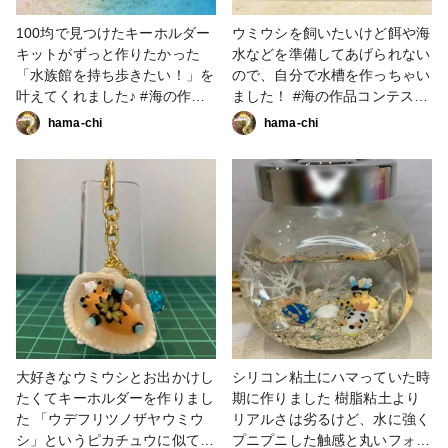
100均で見つけたキーホルダー
ウミウシを飼いたいけど餌や海
キットがずっと作りたかった
水などを準備してあげられない
「水族館を持ち歩きたい！」を
ので、自分で水槽を作っちゃい
叶えてくれました♪ #海の作品
ました！ #海の作品コンテスト
コンテスト2022 #小物・雑貨 #
2022 #小物・雑貨 #粘土 #水族
hama-chi
hama-chi
粘土 #キーホルダー #ウミウシ
館 #ウミウシ #ミニチュア
#海
大好きなウミウシとお出かけし
シリコン粘土にハマっていた時
たくてキーホルダーを作りまし
期に作りました 樹脂粘土より
た 「ウデフリツノザヤウミウ
リアルさは劣るけど、水に強く
シ」というピカチュウに似てる
プニプニした触感と丸いフォル