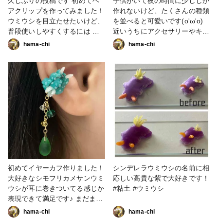
久しぶりの投稿です 初めてヘ
子供がいて夜の時間に少ししか
アクリップを作ってみました！
作れないけど、たくさんの種類
ウミウシを目立たせたいけど、
を並べると可愛いです(o'ω'o)
普段使いしやすくするには も
近いうちにアクセサリーやキー
う少しキラキラパーツが多い方
ホルダーにしようと思ってま
hama-chi
hama-chi
がいいかな？ #アクセサリー部
す！ #夏作品コンテスト #ミニ
#アクセサリー #粘土 #ウミウ
チュア #粘土 #ウミウシ
シ #ファンれぽ_partsclub
初めてイヤーカフ作りました！
シンデレラウミウシの名前に相
大好きなシモフリカメサンウミ
応しい高貴な紫で大好きです！
ウシが耳に巻きついてる感じか
#粘土 #ウミウシ
表現できて満足です♪ まだまだ
金具のサイズ感とかの調整が難
hama-chi
hama-chi