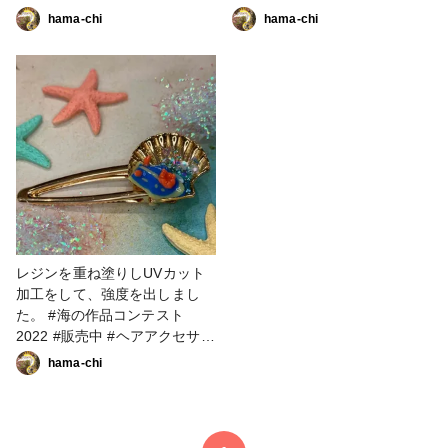
と言われているウミウシです。
ムで、作るのが楽しいです！ #
hama-chi
hama-chi
#海の作品コンテスト2022 #粘
海の作品コンテスト2022 #ミ
土 #キーホルダー #ウミウシ #
ニチュア #小物・雑貨 #粘土 #
水族館 #レジン
ウミウシ #水族館
レジンを重ね塗りしUVカット
加工をして、強度を出しまし
た。 #海の作品コンテスト
2022 #販売中 #ヘアアクセサリ
ー #粘土 #レジン #ウミウシ
hama-chi