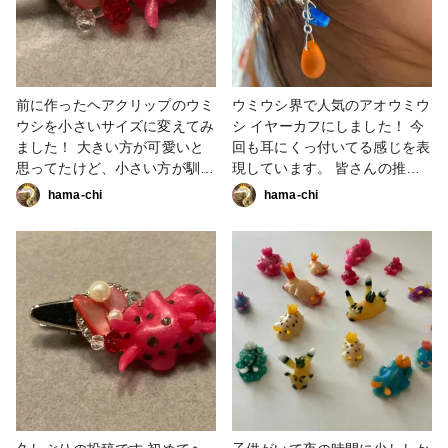
前に作ったヘアクリップのウミ
ウミウシ界で人気のアオウミウ
ウシを小さいサイズに変えてみ
シ イヤーカフにしました！ 今
ました！ 大きい方が可愛いと
回も耳にくっ付いてる感じを表
思ってたけど、小さい方が馴染
現しています。 皆さんの推し
んでバランスが良い気がしまし
ウミウシがあれば教えてほしい
hama-chi
hama-chi
た アクセサリーは難しいです
です♪ #アクセサリー部 #アク
ね(´・ω・｀) #アクセサリー部
セサリー #粘土 #ウミウシ
#アクセサリー #粘土 #ウミウ
シ