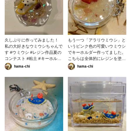
久しぶりに作ってみました！
もう一つ「アラリウミウシ」と
私の大好きなウミウシちゃんで
いうピンク色の可愛いウミウシ
す #ウミウシ #レジン作品夏の
でキーホルダー作ってました。
コンテスト #粘土 #キーホルダ
こちらは全体的にレジンを塗っ
ー #ファンれぽ_partsclub
て水っぽい感じを出してみまし
hama-chi
hama-chi
た！ #ミニチュア #小物・雑貨
#粘土 #ウミウシ #UVレジン #
アラリウミウシ #海 #キーホル
ダー