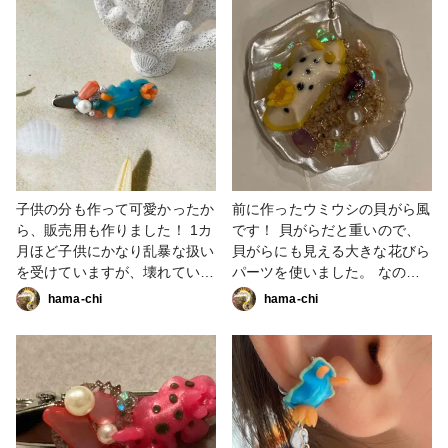
子供の分も作って可愛かったか
前に作ったウミウシの貝がら風
ら、販売用も作りました！ 1カ
です！ 貝がらだと重いので、
月ほど子供にかなり乱暴な扱い
貝がらにも見える大きな花びら
を受けていますが、壊れていま
パーツを使いました。 なので
せん笑 #アクセサリー部 #販売
レジンを入れても軽い仕上がり
hama-chi
hama-chi
中 #アクセサリー #ミニチュア
に出来ました #粘土 #ウミウシ
#粘土 #ウミウシ #ファンれぽ
#レジン
_partsclub