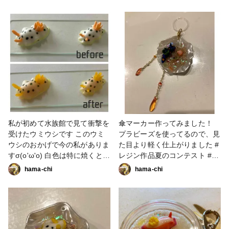
しいので、改善していきたいで
す(o'ω'o) #粘土 #アクセサリー
部 #ウミウシ #イヤーカフ
私が初めて水族館で見て衝撃を
傘マーカー作ってみました！
受けたウミウシです このウミ
プラビーズを使ってるので、見
ウシのおかげで今の私がありま
た目より軽く仕上がりました #
すσ(o'ω'o) 白色は特に焼くと色
レジン作品夏のコンテスト #キ
が変わって可愛いです♪ #粘土
ーホルダー #粘土 #ウミウシ
hama-chi
hama-chi
#ウミウシ
#UVレジン #傘