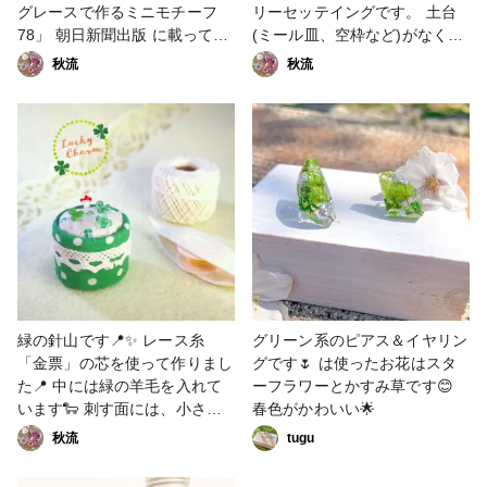
ン #花 #フラワー #ドライフラ
グレースで作るミニモチーフ
リーセッテイングです。 土台
ワー
78」 朝日新聞出版 に載ってい
(ミール皿、空枠など)がなくて
ます。 クローバーのモチーフ
も、クリスタルクレイだけで好
秋流
秋流
がいくつか載っていて、買わず
きな形が作れます✨ ローラア
にはいられなかった、というの
シュレイのタオルハンカチの上
がタティングレースを始めたき
で撮影。 三つ葉と四つ葉柄で
っかけです！ #セントパトリッ
す☘️🍀 #セントパトリックスデ
クスデー #シャムロック #タテ
ー #シャムロック #スワロフス
ィングレース #クローバー #三
キー #ネックレス #三つ葉 #緑
つ葉 #緑 #アイルランド #ファ
#その他のハンドメイド #ファ
ンれぽ_シュゲール
ンれぽ_シュゲール
緑の針山です📍✨ レース糸
グリーン系のピアス＆イヤリン
「金票」の芯を使って作りまし
グです🌷 は使ったお花はスタ
た📍 中には緑の羊毛を入れて
ーフラワーとかすみ草です😊
います🐑 刺す面には、小さな
春色がかわいい🌟
三つ葉模様の布。 針は、どこ
秋流
tugu
かのハンドメイドフェスで買っ
た、三つ葉☘️と四つ葉🍀とキノ