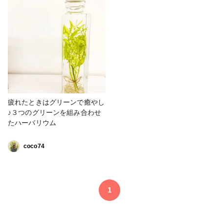
コ🍄のまち針📍 タティングレ
ース用にしました📍 3月17日ま
でシャムロック投稿しまーす☘️
☘️☘️ #セントパトリックスデー
#シャムロック #緑 #三つ葉 #
アイルランド
疲れたときはグリーンで癒やし
♪３つのグリーンを組み合わせ
たハーバリウム
coco74
1