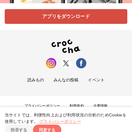
アプリをダウンロード
読みもの
みんなの投稿
イベント
プライバシーポリシー
利用規約
企業情報
当サイトでは、利便性向上および利用状況の分析のためCookieを
お問い合わせ
使用しています。
プライバシーポリシー
拒否する
同意する
Copyright ©
2026
tryangle Co., Ltd. All Rights Reserved.