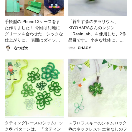
手帳型のiPhone13ケースをま
「苔生す森のテラリウム」
た作りました！ 今回は紺地に
KIYOHARAさんのレジン
グリーンを合わせた、シックな
「RasinLab」を使用した、2作
仕上がりに。 表面はダイソー
品目です。 小さな球体に、苔
のラメ入りデコパージュ液とセ
生す森をイメージして作りまし
なつばめ
CHACY
リアのデコパージュ液でコーテ
た。 金鉱石や白い花が自生し
ィング。 ワンポイントとして
ているナチュラル感のあるファ
好きなキャラクターの顔を入れ
ンタジーな森です。 乾燥山苔
ました。 #小物・雑貨 #ソーイ
を下に敷き、かすみ草とネイル
ング #スマホケース #手帳型ス
用の石、ゴールドブリオンを封
マホケース #iPhone13
入しました。 レジンは透明感
#iPhoneケース #野球 #ネイビ
があり匂いも気にならなくて、
ー #紺 #緑 #グリーン #100均 #
硬化直後もツルサラでキレイな
ファンれぽ_Tokaiグループ #カ
作品を作る事が出来ました😊
ルトナージュ
#ResinLab作品コンテスト #ア
クセサリー部 #ネックレス #フ
ァンタジー #森 #苔 #自然 #ナ
タティングレースのシャムロッ
スワロフスキーのシャムロック
チュラル #レジン #緑 #グリー
ク☘️ パターンは、 「タティン
☘️のネックレス✨ 土台なしのフ